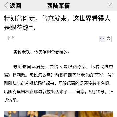
返回
西陆军情
特朗普刚走，普京就来，这世界看得人
是眼花缭乱
小
大
小鸟
各位老铁，今天咱聊个硬核的。
最近这国际局势，看得人是眼花缭乱，比看《碟中
谍》还刺激。您说怎么着？前脚特朗普那老头的“空军一号”
刚刚从北京首都机场拉起来，屁股后面的烟还没散干净呢，
后脚克里姆林宫那边就放出话来了——普京，5月19号，正
式访华。