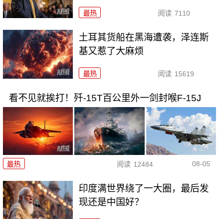
最热
阅读
7110
土耳其货船在黑海遭袭，泽连斯
基又惹了大麻烦
最热
阅读
15619
看不见就挨打！歼-15T百公里外一剑封喉F-15J
08-05
最热
阅读
12484
印度满世界绕了一大圈，最后发
现还是中国好？