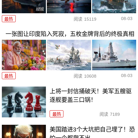
08-03
最热
阅读
15119
一张图让印度陷入死寂，五枚金牌背后的终极真相
08-03
最热
阅读
10608
上将一封信捅破天！美军五艘驱
逐舰要盖三口锅！
最热
阅读
7189
美国踏进3个大坑把自己埋了！恐