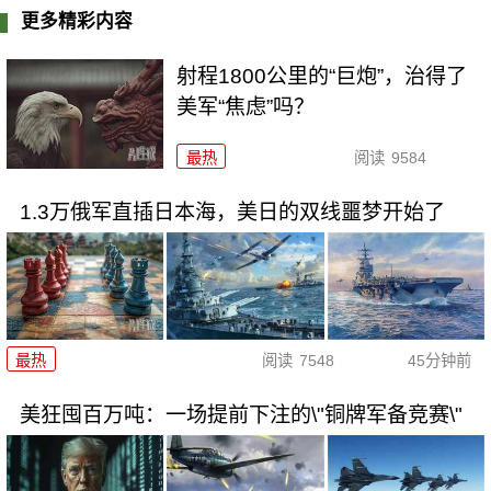
更多精彩内容
射程1800公里的“巨炮”，治得了
美军“焦虑”吗？
最热
阅读
9584
1.3万俄军直插日本海，美日的双线噩梦开始了
最热
阅读
7548
45分钟前
美狂囤百万吨：一场提前下注的\"铜牌军备竞赛\"