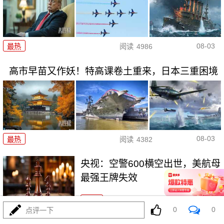
08-03
最热
阅读
4986
高市早苗又作妖！特高课卷土重来，日本三重困境
08-03
最热
阅读
4382
央视：空警600横空出世，美航母
最强王牌失效
最热
阅读
23156
0
0
点评一下