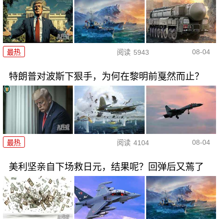
08-04
最热
阅读
5943
特朗普对波斯下狠手，为何在黎明前戛然而止？
08-04
最热
阅读
4104
美利坚亲自下场救日元，结果呢？回弹后又蔫了