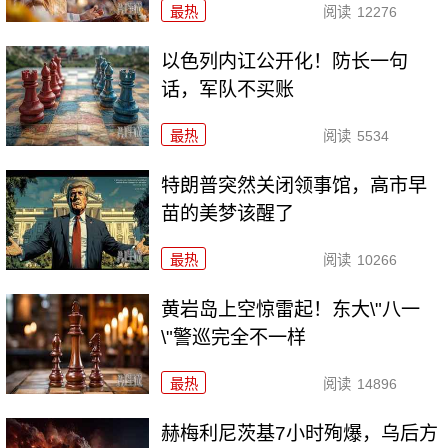
最热
阅读
12276
以色列内讧公开化！防长一句
话，军队不买账
最热
阅读
5534
特朗普突然关闭领事馆，高市早
苗的美梦该醒了
最热
阅读
10266
黄岩岛上空惊雷起！东大\"八一
\"警巡完全不一样
最热
阅读
14896
赫梅利尼茨基7小时殉爆，乌后方