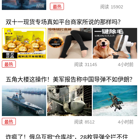
最热
阅读
15902
双十一现货专场真如平台商家所说的那样吗？
最热
阅读
31145
4小时前
五角大楼这操作！美军报告称中国导弹不如伊朗？
最热
阅读
8512
4小时前
炸疯了！俄乌互掀“仓库战”，28枚导弹全拦不住