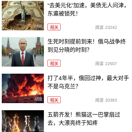
“去美元化”加速，美债无人问津，
东瀛被锁死！
相关
阅读
23242
生死时刻提前到来！俄乌战争终
到见分晓的时刻？
相关
阅读
22607
打了4年半，俄回过神，最大对手
不是乌克兰？
相关
阅读
20383
五箭齐发！熊猫这一巴掌扇过
去，大漂亮终于知疼