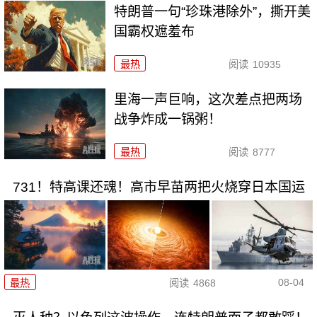
特朗普一句“珍珠港除外”，撕开美
国霸权遮羞布
最热
阅读
10935
里海一声巨响，这次差点把两场
战争炸成一锅粥！
最热
阅读
8777
731！特高课还魂！高市早苗两把火烧穿日本国运
08-04
最热
阅读
4868