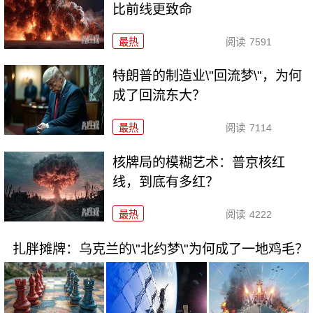
比前线更致命
最热
阅读
7591
特朗普的制造业\"回流梦\"，为何
成了回流东大？
最热
阅读
7114
核牌局的模糊艺术：普京核红
线，到底有多红？
最热
阅读
4222
扎胖摊牌：乌克兰的\"北约梦\"为何成了一地鸡毛？