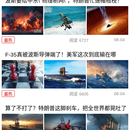
波斯要给中东\"物理断网\"，特朗普忙递橄榄枝？
08-04
最热
阅读
6727
F-35真被波斯导弹端了！美军这次到底输在哪
08-04
最热
阅读
6605
算了不打了？特朗普这脚刹车，把全世界都晃吐了