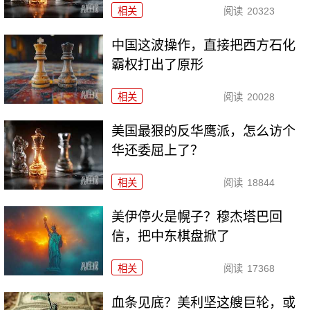
相关
阅读
20323
中国这波操作，直接把西方石化
霸权打出了原形
相关
阅读
20028
美国最狠的反华鹰派，怎么访个
华还委屈上了？
相关
阅读
18844
美伊停火是幌子？穆杰塔巴回
信，把中东棋盘掀了
相关
阅读
17368
血条见底？美利坚这艘巨轮，或