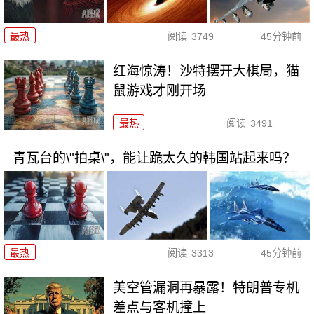
最热
阅读
3749
45分钟前
红海惊涛！沙特摆开大棋局，猫
鼠游戏才刚开场
最热
阅读
3491
青瓦台的\"拍桌\"，能让跪太久的韩国站起来吗？
最热
阅读
3313
45分钟前
美空管漏洞再暴露！特朗普专机
差点与客机撞上