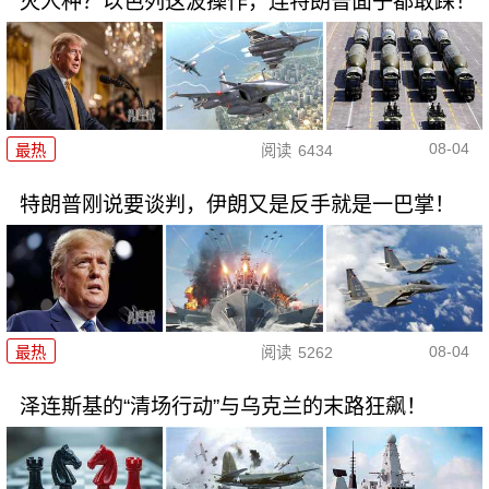
灭人种？以色列这波操作，连特朗普面子都敢踩！
08-04
最热
阅读
6434
特朗普刚说要谈判，伊朗又是反手就是一巴掌！
08-04
最热
阅读
5262
泽连斯基的“清场行动”与乌克兰的末路狂飙！