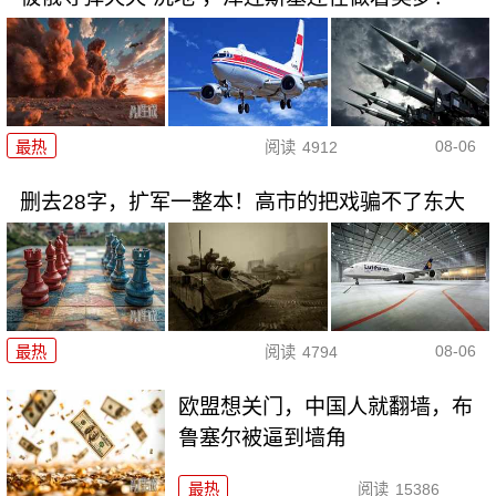
08-06
最热
阅读
4912
删去28字，扩军一整本！高市的把戏骗不了东大
08-06
最热
阅读
4794
欧盟想关门，中国人就翻墙，布
鲁塞尔被逼到墙角
最热
阅读
15386