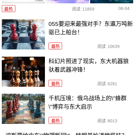
08-04
最热
阅读
11859
055要迎来最强对手？东瀛万吨新
驱已上船台！
最热
阅读
10639
科幻片照进了现实，东大机器狼
驮着武器冲锋！
最热
阅读
8281
千机压境：俄乌战场上的\"蜂群
\"博弈与东大启示
最热
阅读
8013