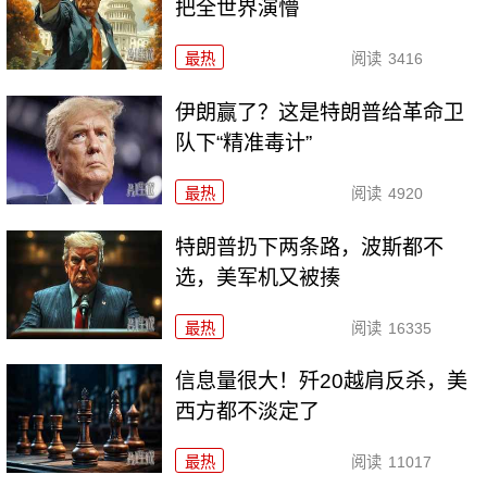
把全世界演懵
最热
阅读
3416
伊朗赢了？这是特朗普给革命卫
队下“精准毒计”
最热
阅读
4920
特朗普扔下两条路，波斯都不
选，美军机又被揍
最热
阅读
16335
信息量很大！歼20越肩反杀，美
西方都不淡定了
最热
阅读
11017