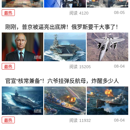
08-05
最热
阅读
4120
刚刚，普京被逼亮出底牌！俄罗斯要干大事了！
08-04
最热
阅读
15205
官宣“核常兼备”！六爷挂弹反航母，炸醒多少人
08-04
最热
阅读
11932