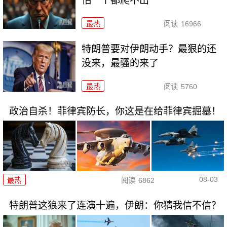
怕一个都爬不出
最热
阅读
16966
特朗普要对伊朗动手？最狠的还
没来，最骚的来了
最热
阅读
5760
政治自杀！菲律宾防长，你这是在给菲律宾掘墓！
08-03
最热
阅读
6862
特朗普这狼来了连演十遍，伊朗：你猜我信不信？