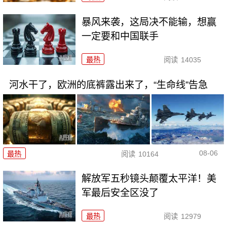
暴风来袭，这局决不能输，想赢
一定要和中国联手
最热
阅读
14035
河水干了，欧洲的底裤露出来了，“生命线”告急
08-06
最热
阅读
10164
解放军五秒镜头颠覆太平洋！美
军最后安全区没了
最热
阅读
12979