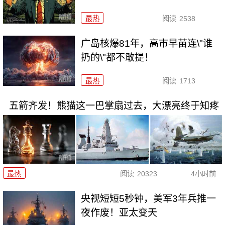
最热
阅读
2538
广岛核爆81年，高市早苗连\"谁
扔的\"都不敢提！
最热
阅读
1713
五箭齐发！熊猫这一巴掌扇过去，大漂亮终于知疼
最热
阅读
20323
4小时前
央视短短5秒钟，美军3年兵推一
夜作废！亚太变天