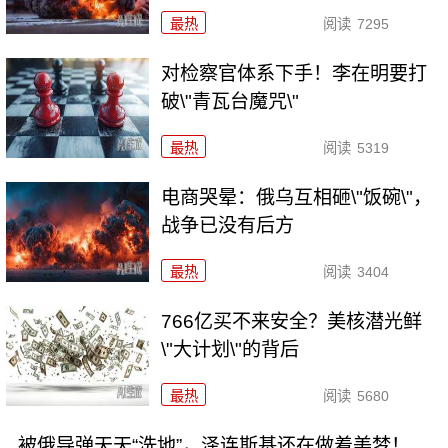
最热
阅读
7295
对检察官体系下手！李在明要打
破\"青瓦台魔咒\"
最热
阅读
5319
电商哭晕：俄乌互相砸\"饭碗\"，
战争已没有后方
最热
阅读
3404
766亿买不来安全？美核潜光鲜
\"大计划\"的背后
最热
阅读
5680
被俄导弹天天“洗地”，泽连斯基还在做着美梦！