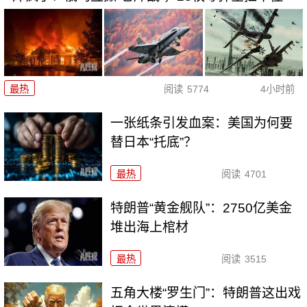
最热
阅读
5774
4小时前
一张纸条引发血案：美国为何要
替日本“托底”？
最热
阅读
4701
特朗普“黄金舰队”：2750亿美金
堆出海上棺材
最热
阅读
3515
五角大楼“罗生门”：特朗普这出戏