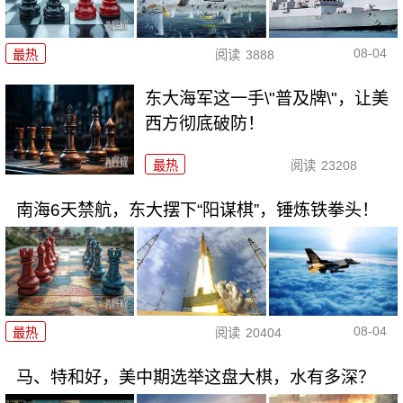
08-04
最热
阅读
3888
东大海军这一手\"普及牌\"，让美
西方彻底破防！
最热
阅读
23208
南海6天禁航，东大摆下“阳谋棋”，锤炼铁拳头！
08-04
最热
阅读
20404
马、特和好，美中期选举这盘大棋，水有多深？