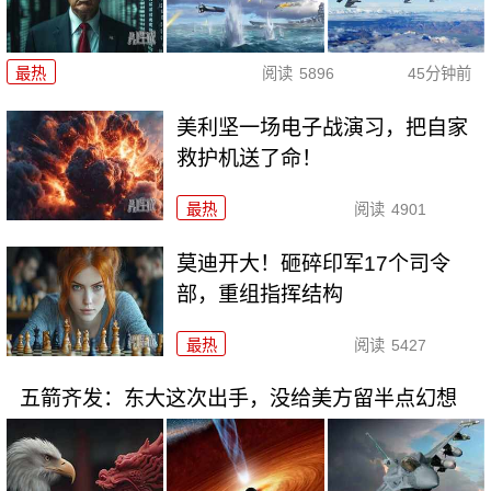
最热
阅读
5896
45分钟前
美利坚一场电子战演习，把自家
救护机送了命！
最热
阅读
4901
莫迪开大！砸碎印军17个司令
部，重组指挥结构
最热
阅读
5427
五箭齐发：东大这次出手，没给美方留半点幻想