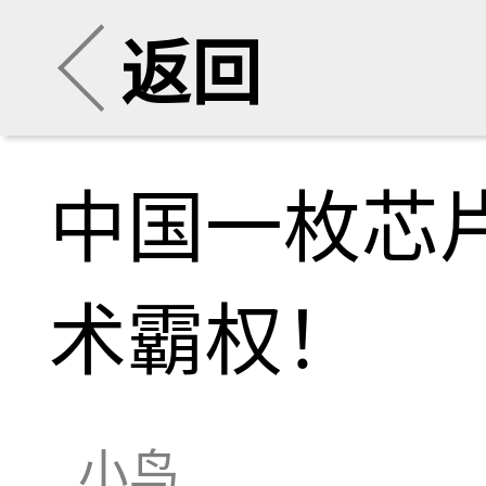
返回
中国一枚芯
术霸权！
小鸟