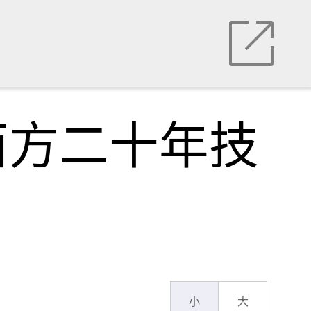
西方二十年技
小
大