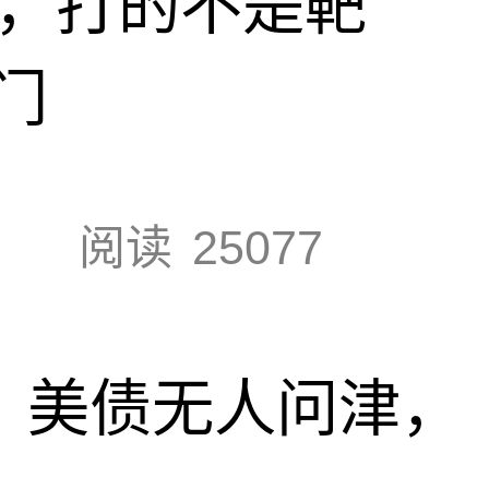
击，打的不是靶
门
阅读
25077
速，美债无人问津，