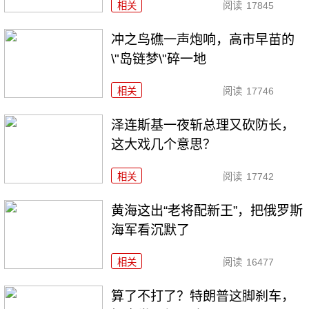
相关
阅读
17845
冲之鸟礁一声炮响，高市早苗的
\"岛链梦\"碎一地
相关
阅读
17746
泽连斯基一夜斩总理又砍防长，
这大戏几个意思？
相关
阅读
17742
黄海这出“老将配新王”，把俄罗斯
海军看沉默了
相关
阅读
16477
算了不打了？特朗普这脚刹车，