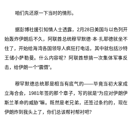
咱们先还原一下当时的情形。
据彭博社援引知情人士透露，2月28日美国与以色列开
始轰炸伊朗后不久，阿联酋总统穆罕默德·本·扎耶德就坐不
住了，开始给海湾各国领导人疯狂打电话，其中就包括沙特
王储小萨勒曼。什么内容呢？阿联酋想搞一次集体军事反
击，给伊朗一个“震慑”。
穆罕默德总统那是相当有底气的——毕竟当初大家成
立海合会，1981年签的那个章子，写的就是“为应对伊朗伊
斯兰革命的威胁”嘛。既然是老兄弟，还签过条约的，现在
伊朗炸到我头上了，你们总该帮衬帮衬吧？