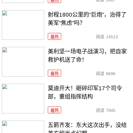
最热
阅读
9967
射程1800公里的“巨炮”，治得了
美军“焦虑”吗？
最热
阅读
14513
美利坚一场电子战演习，把自家
救护机送了命！
最热
阅读
8696
莫迪开大！砸碎印军17个司令
部，重组指挥结构
最热
阅读
7945
五箭齐发：东大这次出手，没给