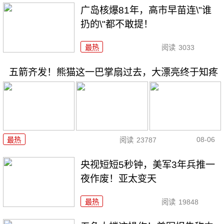
广岛核爆81年，高市早苗连\"谁
扔的\"都不敢提！
最热
阅读
3033
五箭齐发！熊猫这一巴掌扇过去，大漂亮终于知疼
08-06
最热
阅读
23787
央视短短5秒钟，美军3年兵推一
夜作废！亚太变天
最热
阅读
19848