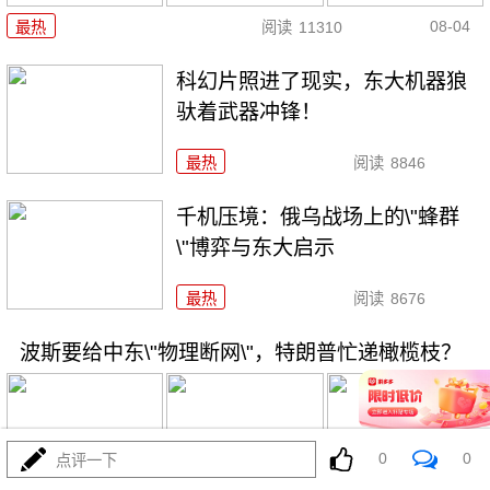
08-04
最热
阅读
11310
科幻片照进了现实，东大机器狼
驮着武器冲锋！
最热
阅读
8846
千机压境：俄乌战场上的\"蜂群
\"博弈与东大启示
最热
阅读
8676
波斯要给中东\"物理断网\"，特朗普忙递橄榄枝？
0
0
点评一下