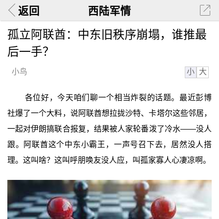
返回
西陆军情
孤立阿联酋：中东旧秩序崩塌，谁推最
后一手？
小
大
小鸟
各位好，今天咱们聊一个相当炸裂的话题。最近彭博
社爆了一个大料，说阿联酋想拉拢沙特、卡塔尔这些邻居，
一起对伊朗搞联合报复，结果被人家轮番泼了冷水——没人
跟。阿联酋这个中东小霸王，一声号召下去，居然没人搭
理。这叫啥？这叫呼朋唤友没人应，叫孤家寡人心凄凉啊。