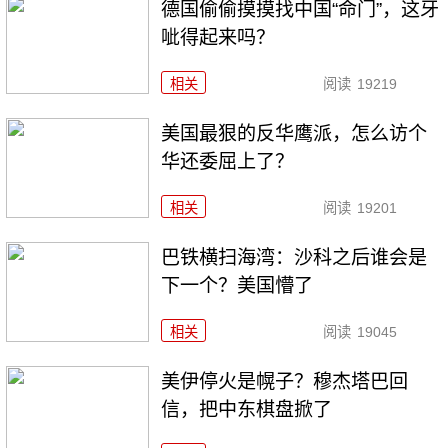
德国偷偷摸摸找中国“命门”，这牙
呲得起来吗？
相关
阅读
19219
美国最狠的反华鹰派，怎么访个
华还委屈上了？
相关
阅读
19201
巴铁横扫海湾：沙科之后谁会是
下一个？美国懵了
相关
阅读
19045
美伊停火是幌子？穆杰塔巴回
信，把中东棋盘掀了