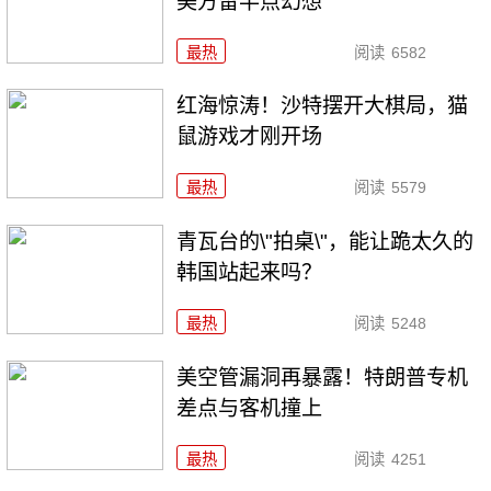
美方留半点幻想
最热
阅读
6582
红海惊涛！沙特摆开大棋局，猫
鼠游戏才刚开场
最热
阅读
5579
青瓦台的\"拍桌\"，能让跪太久的
韩国站起来吗？
最热
阅读
5248
美空管漏洞再暴露！特朗普专机
差点与客机撞上
最热
阅读
4251