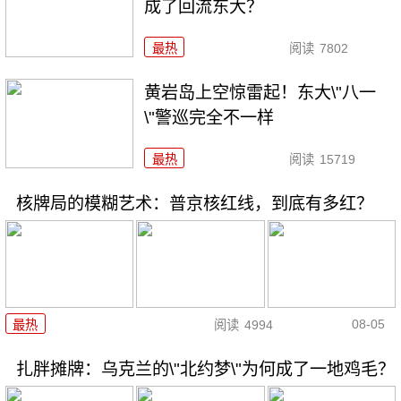
成了回流东大？
最热
阅读
7802
黄岩岛上空惊雷起！东大\"八一
\"警巡完全不一样
最热
阅读
15719
核牌局的模糊艺术：普京核红线，到底有多红？
08-05
最热
阅读
4994
扎胖摊牌：乌克兰的\"北约梦\"为何成了一地鸡毛？