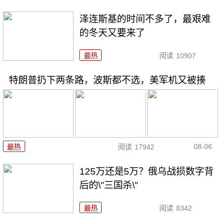
泽连斯基的时间不多了，最艰难
的冬天又要来了
最热
阅读
10907
特朗普扔下两条路，波斯都不选，美军机又被揍
08-06
最热
阅读
17942
125万还是5万？俄乌战损数字背
后的\"三国杀\"
最热
阅读
8342