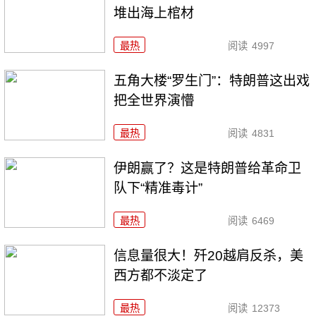
堆出海上棺材
最热
阅读
4997
五角大楼“罗生门”：特朗普这出戏
把全世界演懵
最热
阅读
4831
伊朗赢了？这是特朗普给革命卫
队下“精准毒计”
最热
阅读
6469
信息量很大！歼20越肩反杀，美
西方都不淡定了
最热
阅读
12373