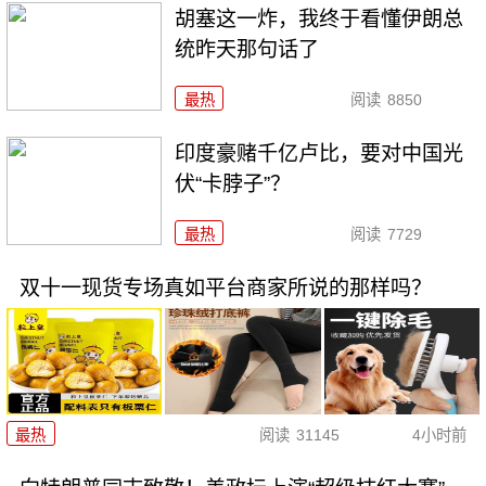
胡塞这一炸，我终于看懂伊朗总
统昨天那句话了
最热
阅读
8850
印度豪赌千亿卢比，要对中国光
伏“卡脖子”？
最热
阅读
7729
双十一现货专场真如平台商家所说的那样吗？
最热
阅读
31145
4小时前