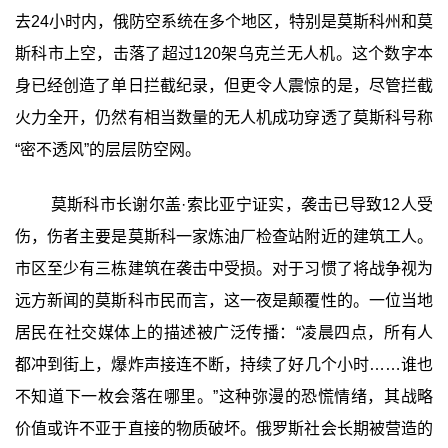
去24小时内，俄防空系统在多个地区，特别是莫斯科州和莫
斯科市上空，击落了超过120架乌克兰无人机。这个数字本
身已经创造了单日拦截纪录，但更令人震惊的是，尽管拦截
火力全开，仍然有相当数量的无人机成功穿透了莫斯科号称
“密不透风”的层层防空网。
莫斯科市长谢尔盖·索比亚宁证实，袭击已导致12人受
伤，伤者主要是莫斯科一家炼油厂检查站附近的建筑工人。
市区至少有三栋建筑在袭击中受损。对于习惯了将战争视为
远方新闻的莫斯科市民而言，这一夜是颠覆性的。一位当地
居民在社交媒体上的描述被广泛传播：“凌晨四点，所有人
都冲到街上，爆炸声接连不断，持续了好几个小时……谁也
不知道下一枚会落在哪里。”这种弥漫的恐慌情绪，其战略
价值或许不亚于直接的物质破坏。俄罗斯社会长期被营造的