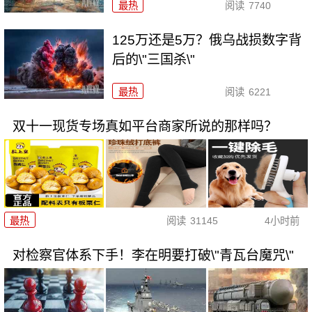
最热
阅读
7740
125万还是5万？俄乌战损数字背
后的\"三国杀\"
最热
阅读
6221
双十一现货专场真如平台商家所说的那样吗？
最热
阅读
31145
4小时前
对检察官体系下手！李在明要打破\"青瓦台魔咒\"