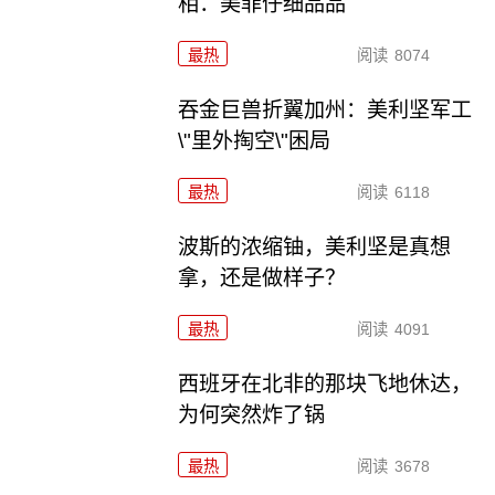
相：美菲仔细品品
最热
阅读
8074
吞金巨兽折翼加州：美利坚军工
\"里外掏空\"困局
最热
阅读
6118
波斯的浓缩铀，美利坚是真想
拿，还是做样子？
最热
阅读
4091
西班牙在北非的那块飞地休达，
为何突然炸了锅
最热
阅读
3678