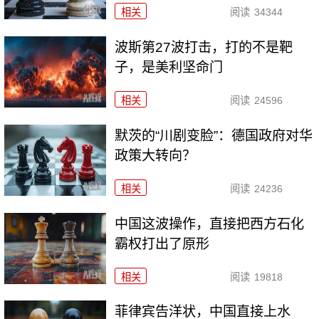
相关
阅读
34344
波斯第27波打击，打的不是靶
子，是美利坚命门
相关
阅读
24596
默茨的“川剧变脸”：德国政府对华
政策大转向？
相关
阅读
24236
中国这波操作，直接把西方石化
霸权打出了原形
相关
阅读
19818
菲律宾告洋状，中国直接上水