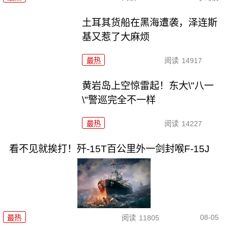
土耳其货船在黑海遭袭，泽连斯
基又惹了大麻烦
最热
阅读
14917
黄岩岛上空惊雷起！东大\"八一
\"警巡完全不一样
最热
阅读
14227
看不见就挨打！歼-15T百公里外一剑封喉F-15J
08-05
最热
阅读
11805