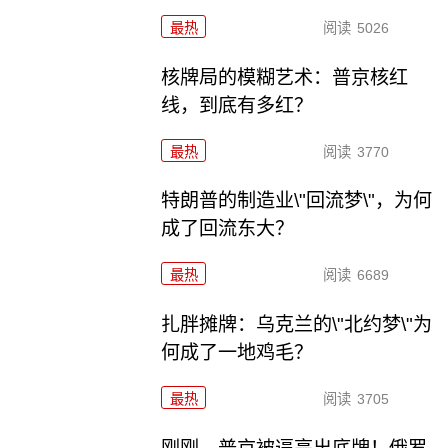
最热
阅读
5026
核牌局的模糊艺术：普京核红
线，到底有多红？
最热
阅读
3770
特朗普的制造业\"回流梦\"，为何
成了回流东大？
最热
阅读
6689
扎胖摊牌：乌克兰的\"北约梦\"为
何成了一地鸡毛？
最热
阅读
3705