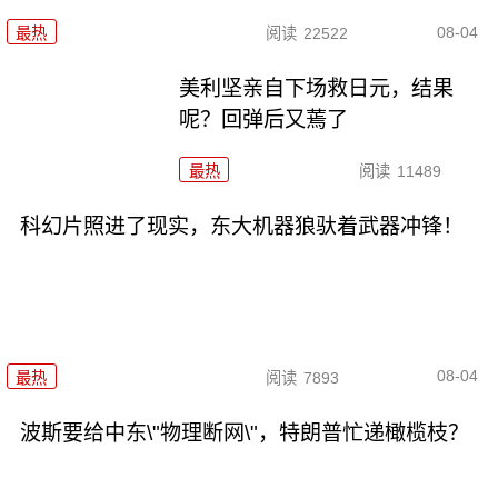
08-04
最热
阅读
22522
美利坚亲自下场救日元，结果
呢？回弹后又蔫了
最热
阅读
11489
科幻片照进了现实，东大机器狼驮着武器冲锋！
08-04
最热
阅读
7893
波斯要给中东\"物理断网\"，特朗普忙递橄榄枝？