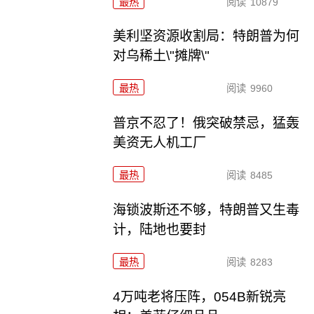
最热
阅读
10879
美利坚资源收割局：特朗普为何
对乌稀土\"摊牌\"
最热
阅读
9960
普京不忍了！俄突破禁忌，猛轰
美资无人机工厂
最热
阅读
8485
海锁波斯还不够，特朗普又生毒
计，陆地也要封
最热
阅读
8283
4万吨老将压阵，054B新锐亮