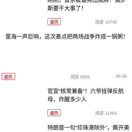
刚刚，普京被逼亮出底牌！俄罗
斯要干大事了！
最热
阅读
14745
里海一声巨响，这次差点把两场战争炸成一锅粥！
08-05
最热
阅读
8355
官宣“核常兼备”！六爷挂弹反航
母，炸醒多少人
最热
阅读
11464
特朗普一句“珍珠港除外”，撕开美