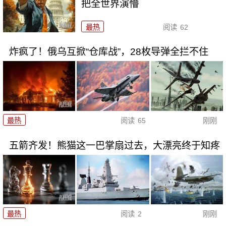
把全世界演懵
最热
阅读
62
炸疯了！俄乌互掀“仓库战”，28枚导弹全拦不住
最热
阅读
65
刚刚
五箭齐发！熊猫这一巴掌扇过去，大漂亮终于知疼
最热
阅读
2
刚刚