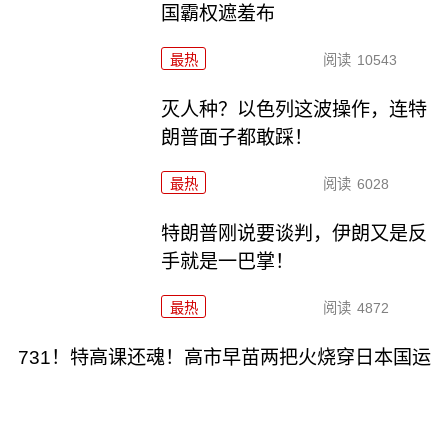
国霸权遮羞布
最热
阅读
10543
灭人种？以色列这波操作，连特
朗普面子都敢踩！
最热
阅读
6028
特朗普刚说要谈判，伊朗又是反
手就是一巴掌！
最热
阅读
4872
731！特高课还魂！高市早苗两把火烧穿日本国运