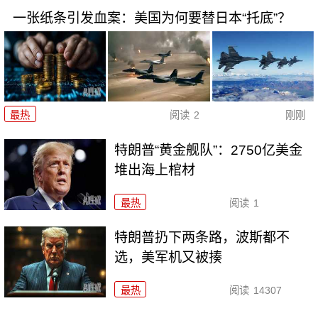
一张纸条引发血案：美国为何要替日本“托底”？
最热
阅读
2
刚刚
特朗普“黄金舰队”：2750亿美金
堆出海上棺材
最热
阅读
1
特朗普扔下两条路，波斯都不
选，美军机又被揍
最热
阅读
14307