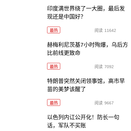
印度满世界绕了一大圈，最后发
现还是中国好？
最热
阅读
11642
赫梅利尼茨基7小时殉爆，乌后方
比前线更致命
最热
阅读
7092
特朗普突然关闭领事馆，高市早
苗的美梦该醒了
最热
阅读
9667
以色列内讧公开化！防长一句
话，军队不买账