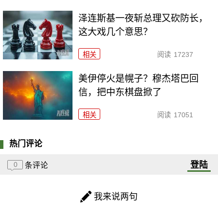
泽连斯基一夜斩总理又砍防长，
这大戏几个意思？
相关
阅读
17237
美伊停火是幌子？穆杰塔巴回
信，把中东棋盘掀了
相关
阅读
17051
热门评论
登陆
0
条评论
我来说两句