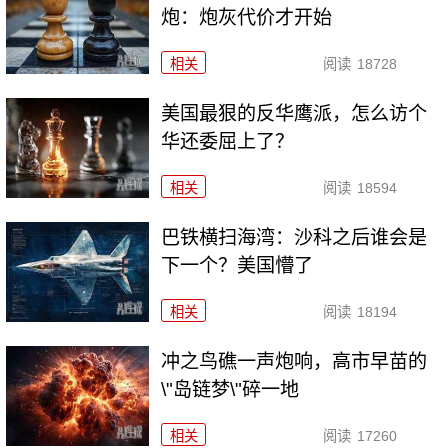
炮：炮灰代价才开始
相关
阅读
18728
美国最狠的反华鹰派，怎么访个
华还委屈上了？
相关
阅读
18594
巴铁横扫海湾：沙科之后谁会是
下一个？美国懵了
相关
阅读
18194
冲之鸟礁一声炮响，高市早苗的
\"岛链梦\"碎一地
相关
阅读
17260