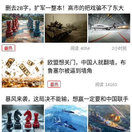
删去28字，扩军一整本！高市的把戏骗不了东大
最热
阅读
4054
2小时前
欧盟想关门，中国人就翻墙，布
鲁塞尔被逼到墙角
最热
阅读
14163
暴风来袭，这局决不能输，想赢一定要和中国联手