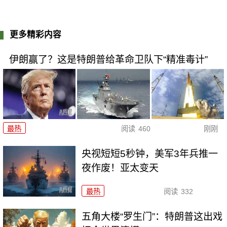
更多精彩内容
伊朗赢了？这是特朗普给革命卫队下“精准毒计”
最热
阅读
460
刚刚
央视短短5秒钟，美军3年兵推一
夜作废！亚太变天
最热
阅读
332
五角大楼“罗生门”：特朗普这出戏