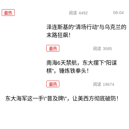
08-04
最热
阅读
4492
泽连斯基的“清场行动”与乌克兰的
末路狂飙！
最热
阅读
3585
南海6天禁航，东大摆下“阳谋
棋”，锤炼铁拳头！
最热
阅读
19674
东大海军这一手\"普及牌\"，让美西方彻底破防！