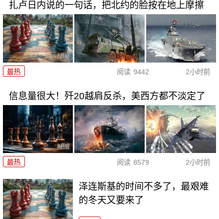
扎卢日内说的一句话，把北约的脸按在地上摩擦
最热
阅读
9442
2小时前
信息量很大！歼20越肩反杀，美西方都不淡定了
最热
阅读
8579
2小时前
泽连斯基的时间不多了，最艰难
的冬天又要来了