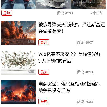
最热
阅读
4293
2小时前
被俄导弹天天“洗地”，泽连斯基还
在做着美梦！
最热
阅读
3907
766亿买不来安全？美核潜光鲜
\"大计划\"的背后
最热
阅读
4890
电商哭晕：俄乌互相砸\"饭碗\"，
战争已没有后方
最热
阅读
2633