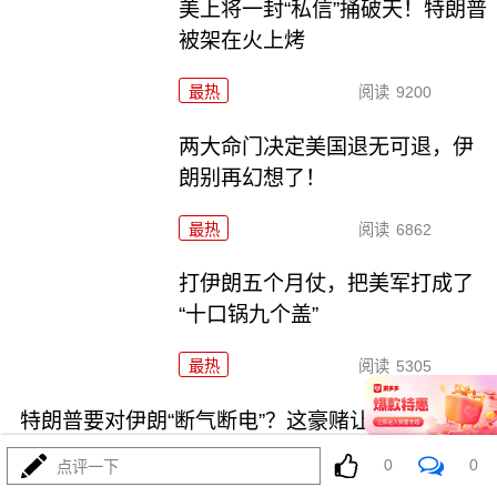
美上将一封“私信”捅破天！特朗普
被架在火上烤
最热
阅读
9200
两大命门决定美国退无可退，伊
朗别再幻想了！
最热
阅读
6862
打伊朗五个月仗，把美军打成了
“十口锅九个盖”
最热
阅读
5305
特朗普要对伊朗“断气断电”？这豪赌让全球买单
0
0
点评一下