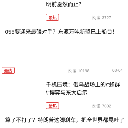
明前戛然而止？
最热
阅读
3727
055要迎来最强对手？东瀛万吨新驱已上船台！
08-04
最热
阅读
10198
千机压境：俄乌战场上的\"蜂群
\"博弈与东大启示
最热
阅读
7602
算了不打了？特朗普这脚刹车，把全世界都晃吐了