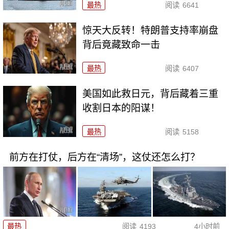
最热
阅读
6641
惊天大反转！特朗普支持率崩盘
背后竟藏致命一击
最热
阅读
6407
美国如此救日元，背后藏着三重
收割日本的阳谋！
最热
阅读
5158
前方在打仗，后方在“清场”，这仗还怎么打？
最热
阅读
4193
4小时前