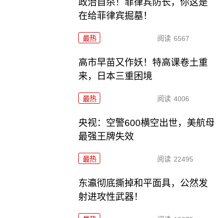
政治自杀！菲律宾防长，你这是
在给菲律宾掘墓！
最热
阅读
6567
高市早苗又作妖！特高课卷土重
来，日本三重困境
最热
阅读
4006
央视：空警600横空出世，美航母
最强王牌失效
最热
阅读
22495
东瀛彻底撕掉和平面具，公然发
射进攻性武器！