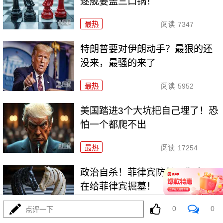
逐舰要盖三口锅！
最热
阅读
7347
特朗普要对伊朗动手？最狠的还
没来，最骚的来了
最热
阅读
5952
美国踏进3个大坑把自己埋了！恐
怕一个都爬不出
最热
阅读
17254
政治自杀！菲律宾防长，你这是
在给菲律宾掘墓！
0
0
最热
阅读
6983
点评一下