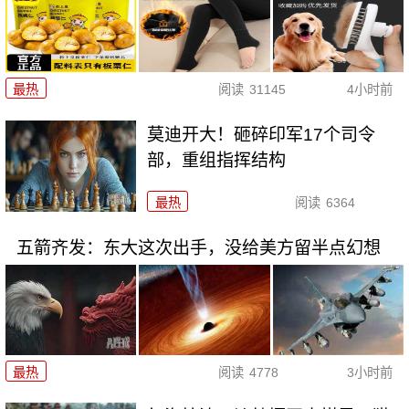
最热
阅读
31145
4小时前
莫迪开大！砸碎印军17个司令
部，重组指挥结构
最热
阅读
6364
五箭齐发：东大这次出手，没给美方留半点幻想
最热
阅读
4778
3小时前