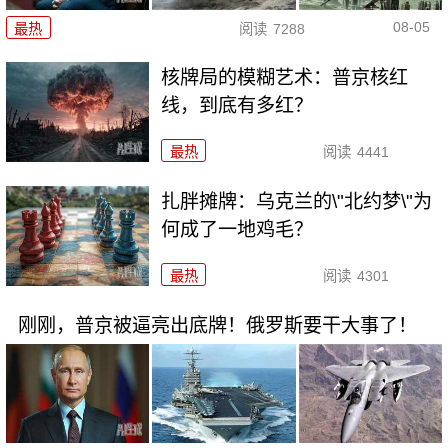
08-05
最热
阅读
7288
核牌局的模糊艺术：普京核红
线，到底有多红？
最热
阅读
4441
扎胖摊牌：乌克兰的\"北约梦\"为
何成了一地鸡毛？
最热
阅读
4301
刚刚，普京被逼亮出底牌！俄罗斯要干大事了！