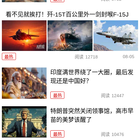
看不见就挨打！歼-15T百公里外一剑封喉F-15J
08-05
最热
阅读
12718
印度满世界绕了一大圈，最后发
现还是中国好？
最热
阅读
12447
特朗普突然关闭领事馆，高市早
苗的美梦该醒了
最热
阅读
10476