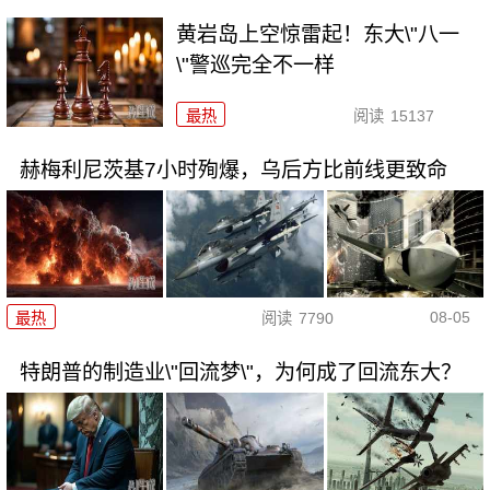
黄岩岛上空惊雷起！东大\"八一
\"警巡完全不一样
最热
阅读
15137
赫梅利尼茨基7小时殉爆，乌后方比前线更致命
08-05
最热
阅读
7790
特朗普的制造业\"回流梦\"，为何成了回流东大？