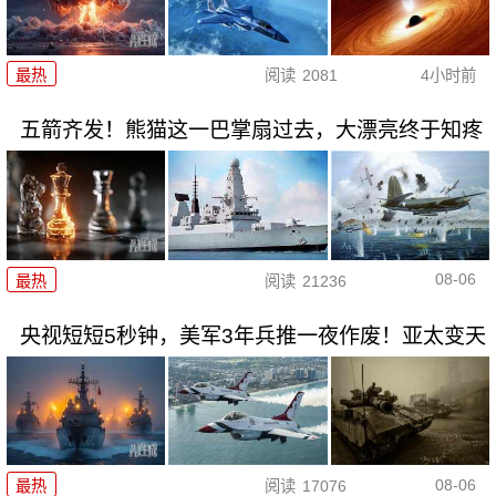
最热
阅读
2081
4小时前
五箭齐发！熊猫这一巴掌扇过去，大漂亮终于知疼
08-06
最热
阅读
21236
央视短短5秒钟，美军3年兵推一夜作废！亚太变天
08-06
最热
阅读
17076