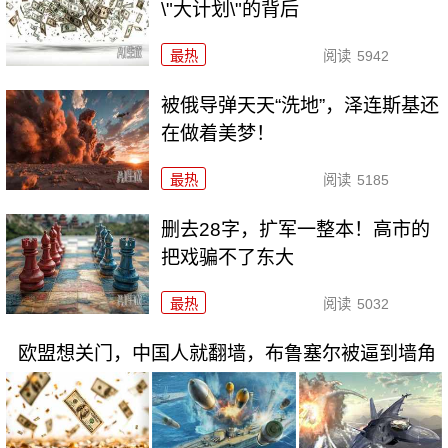
\"大计划\"的背后
最热
阅读
5942
被俄导弹天天“洗地”，泽连斯基还
在做着美梦！
最热
阅读
5185
删去28字，扩军一整本！高市的
把戏骗不了东大
最热
阅读
5032
欧盟想关门，中国人就翻墙，布鲁塞尔被逼到墙角