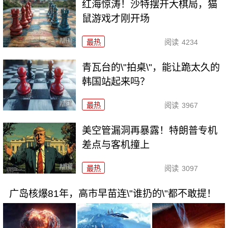
红海惊涛！沙特摆开大棋局，猫
鼠游戏才刚开场
最热
阅读
4234
青瓦台的\"拍桌\"，能让跪太久的
韩国站起来吗？
最热
阅读
3967
美空管漏洞再暴露！特朗普专机
差点与客机撞上
最热
阅读
3097
广岛核爆81年，高市早苗连\"谁扔的\"都不敢提！