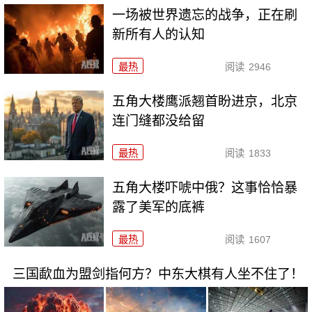
一场被世界遗忘的战争，正在刷
新所有人的认知
最热
阅读
2946
五角大楼鹰派翘首盼进京，北京
连门缝都没给留
最热
阅读
1833
五角大楼吓唬中俄？这事恰恰暴
露了美军的底裤
最热
阅读
1607
三国歃血为盟剑指何方？中东大棋有人坐不住了！