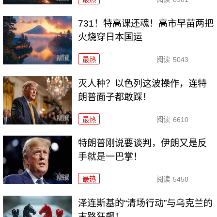
731！特高课还魂！高市早苗两把
火烧穿日本国运
最热
阅读
5043
灭人种？以色列这波操作，连特
朗普面子都敢踩！
最热
阅读
6610
特朗普刚说要谈判，伊朗又是反
手就是一巴掌！
最热
阅读
5458
泽连斯基的“清场行动”与乌克兰的
末路狂飙！