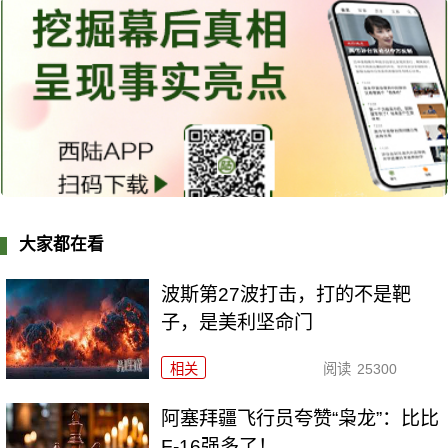
大家都在看
波斯第27波打击，打的不是靶
子，是美利坚命门
相关
阅读
25300
阿塞拜疆飞行员夸赞“枭龙”：比比
F-16强多了！