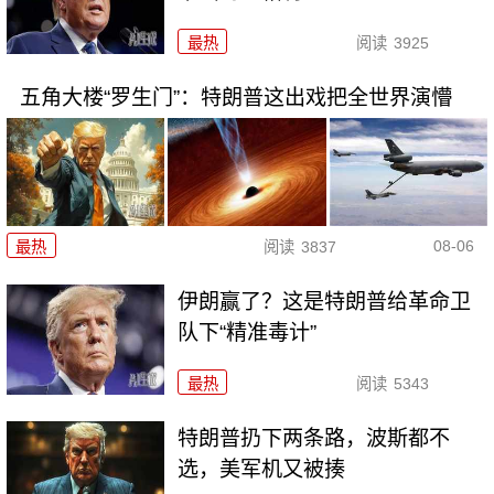
最热
阅读
3925
五角大楼“罗生门”：特朗普这出戏把全世界演懵
08-06
最热
阅读
3837
伊朗赢了？这是特朗普给革命卫
队下“精准毒计”
最热
阅读
5343
特朗普扔下两条路，波斯都不
选，美军机又被揍