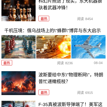
科幻片照进了现实，东大机器狼
驮着武器冲锋！
最热
阅读
8454
千机压境：俄乌战场上的\"蜂群\"博弈与东大启示
08-04
最热
阅读
8236
波斯要给中东\"物理断网\"，特朗
普忙递橄榄枝？
最热
阅读
6915
F-35真被波斯导弹端了！美军这