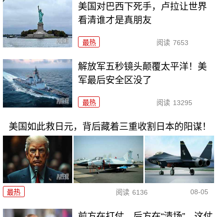
美国对巴西下死手，卢拉让世界
看清谁才是真朋友
最热
阅读
7653
解放军五秒镜头颠覆太平洋！美
军最后安全区没了
最热
阅读
13295
美国如此救日元，背后藏着三重收割日本的阳谋！
08-05
最热
阅读
6136
前方在打仗，后方在“清场”，这仗