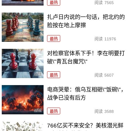
最热
阅读
7565
扎卢日内说的一句话，把北约的
脸按在地上摩擦
最热
阅读
11976
对检察官体系下手！李在明要打
破\"青瓦台魔咒\"
最热
阅读
5607
电商哭晕：俄乌互相砸\"饭碗\"，
战争已没有后方
最热
阅读
3588
766亿买不来安全？美核潜光鲜