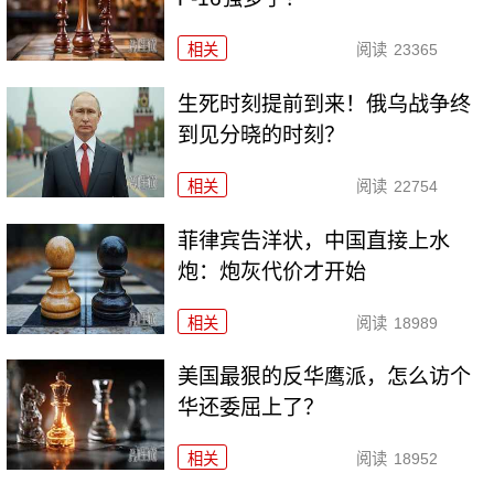
相关
阅读
23365
生死时刻提前到来！俄乌战争终
到见分晓的时刻？
相关
阅读
22754
菲律宾告洋状，中国直接上水
炮：炮灰代价才开始
相关
阅读
18989
美国最狠的反华鹰派，怎么访个
华还委屈上了？
相关
阅读
18952