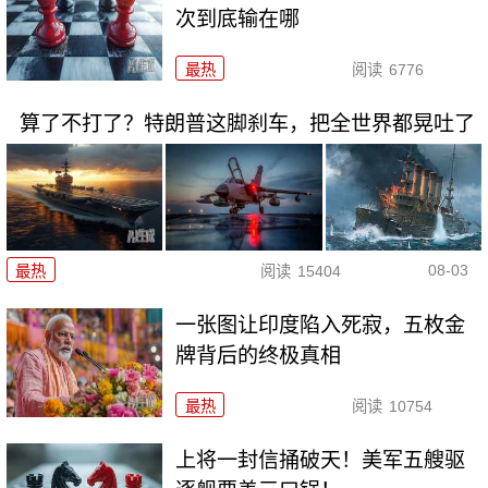
次到底输在哪
最热
阅读
6776
算了不打了？特朗普这脚刹车，把全世界都晃吐了
08-03
最热
阅读
15404
一张图让印度陷入死寂，五枚金
牌背后的终极真相
最热
阅读
10754
上将一封信捅破天！美军五艘驱