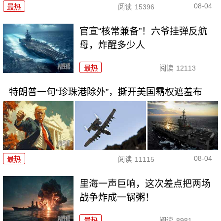
08-04
最热
阅读
15396
官宣“核常兼备”！六爷挂弹反航
母，炸醒多少人
最热
阅读
12113
特朗普一句“珍珠港除外”，撕开美国霸权遮羞布
08-04
最热
阅读
11115
里海一声巨响，这次差点把两场
战争炸成一锅粥！
最热
阅读
8981