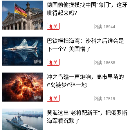
德国偷偷摸摸找中国“命门”，这牙
呲得起来吗？
相关
阅读
18944
巴铁横扫海湾：沙科之后谁会是
下一个？美国懵了
相关
阅读
18688
冲之鸟礁一声炮响，高市早苗的
\"岛链梦\"碎一地
相关
阅读
17519
黄海这出“老将配新王”，把俄罗斯
海军看沉默了