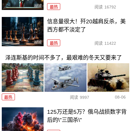
最热
阅读
16792
信息量很大！歼20越肩反杀，美
西方都不淡定了
最热
阅读
11422
泽连斯基的时间不多了，最艰难的冬天又要来了
08-06
最热
阅读
9997
125万还是5万？俄乌战损数字背
后的\"三国杀\"