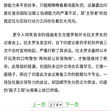
旋能力来平息纷争，只能眼睁睁看着场面失控。这暴露出印
度在复杂国际议题上协调能力的严重不足，其“主导者”的自
我定位与实际行动力之间存在着巨大鸿沟。
更令人啼笑皆非的插曲发生在俄罗斯外长拉夫罗夫的
记者会上。拉夫罗夫发言时，台下印度记者的手机铃声竟三
次不合时宜地响起，严重打断了其讲话。拉夫罗夫最终以半
开玩笑的口吻警告“再响就让安保掏枪”，才勉强维持了秩
序。此等组织疏漏，在国际多边外交场合实属罕见，它像一
面镜子，照出了印度此次会议筹备工作的粗糙与不专业。一
场旨在展示领导力的会议，却因细节失分而沦为笑谈，印度
的“面子工程”从根基上就已坍塌。
上一页
下一页