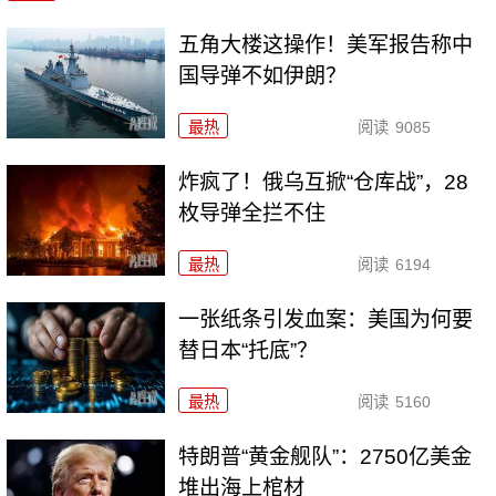
五角大楼这操作！美军报告称中
国导弹不如伊朗？
最热
阅读
9085
炸疯了！俄乌互掀“仓库战”，28
枚导弹全拦不住
最热
阅读
6194
一张纸条引发血案：美国为何要
替日本“托底”？
最热
阅读
5160
特朗普“黄金舰队”：2750亿美金
堆出海上棺材