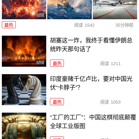
最热
阅读
1542
35分钟前
胡塞这一炸，我终于看懂伊朗总
统昨天那句话了
最热
阅读
1211
印度豪赌千亿卢比，要对中国光
伏“卡脖子”？
最热
阅读
1053
“工厂的工厂”：中国这棋彻底颠覆
全球工业版图