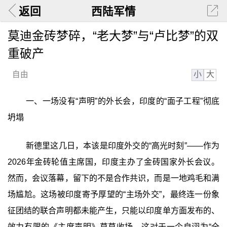
返回
西陆军情
莫迪金砖梦碎，“老大梦”与“卢比梦”的双
重破产
小
大
自由
一、一场没有“声明”的外长会，印度的“面子工程”彻底
坍塌
新德里这几日，本该是印度外交的“高光时刻”——作为
2026年金砖轮值主席国，印度主办了金砖国家外长会议。
然而，会议落幕，留下的不是合作共识，而是一地鸡毛和满
场尴尬。这场被印度寄予厚望的“主场外交”，最终连一份象
征团结的联合声明都未能产生，只能以印度单方面发布的、
效力有限的《主席声明》草草收场。这对于一个自诩为“全