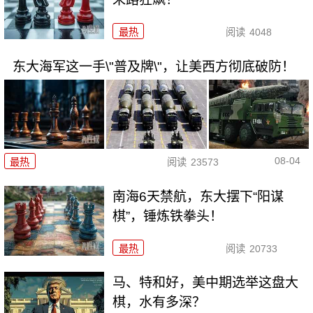
最热
阅读
4048
东大海军这一手\"普及牌\"，让美西方彻底破防！
08-04
最热
阅读
23573
南海6天禁航，东大摆下“阳谋
棋”，锤炼铁拳头！
最热
阅读
20733
马、特和好，美中期选举这盘大
棋，水有多深？