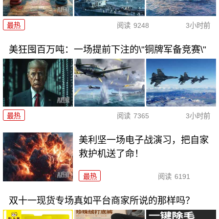
最热
阅读
9248
3小时前
美狂囤百万吨：一场提前下注的\"铜牌军备竞赛\"
最热
阅读
7365
3小时前
美利坚一场电子战演习，把自家
救护机送了命！
最热
阅读
6191
双十一现货专场真如平台商家所说的那样吗？