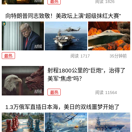
最热
阅读
1826
向特朗普同志致敬！美政坛上演“超级抹红大赛”
最热
阅读
1717
35分钟前
射程1800公里的“巨炮”，治得了
美军“焦虑”吗？
最热
阅读
11564
1.3万俄军直插日本海，美日的双线噩梦开始了