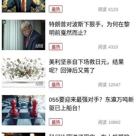
最热
阅读
6123
特朗普对波斯下狠手，为何在黎
明前戛然而止？
最热
阅读
4310
美利坚亲自下场救日元，结果
呢？回弹后又蔫了
最热
阅读
12047
055要迎来最强对手？东瀛万吨新
驱已上船台！
最热
阅读
10862