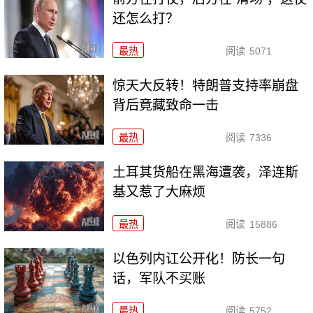
还怎么打？
最热
阅读
5071
惊天大反转！特朗普支持率崩盘
背后竟藏致命一击
最热
阅读
7336
土耳其货船在黑海遭袭，泽连斯
基又惹了大麻烦
最热
阅读
15886
以色列内讧公开化！防长一句
话，军队不买账
最热
阅读
5752