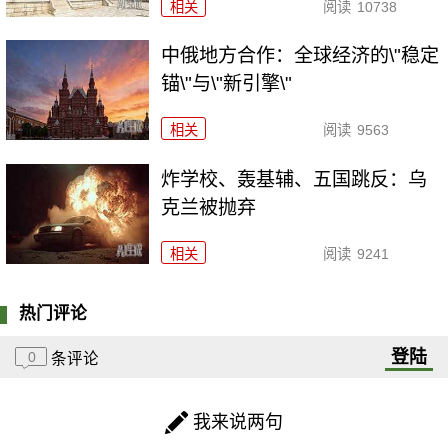
相关
阅读
10738
中俄地方合作：全球经济的\"稳定
锚\"与\"新引擎\"
相关
阅读
9563
炸学校、轰基辅、五国跳反：乌
克兰被抛弃
相关
阅读
9241
热门评论
登陆
0
条评论
我来说两句