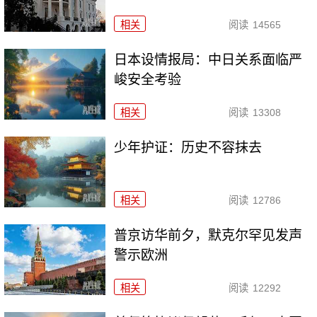
相关
阅读
14565
日本设情报局：中日关系面临严
峻安全考验
相关
阅读
13308
少年护证：历史不容抹去
相关
阅读
12786
普京访华前夕，默克尔罕见发声
警示欧洲
相关
阅读
12292