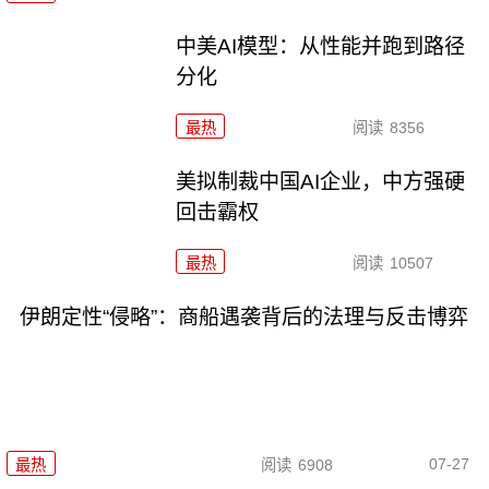
中美AI模型：从性能并跑到路径
分化
最热
阅读
8356
美拟制裁中国AI企业，中方强硬
回击霸权
最热
阅读
10507
伊朗定性“侵略”：商船遇袭背后的法理与反击博弈
07-27
最热
阅读
6908