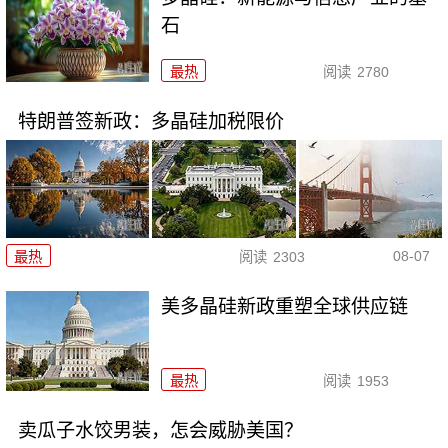
石
最热
阅读
2780
特朗普签新政：多晶硅加税限价
08-07
最热
阅读
2303
美多晶硅新政重塑全球供应链
最热
阅读
1953
卖瓜子水饺男装，怎会威胁美国？