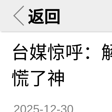
返回
台媒惊呼：解
慌了神
2025-12-30