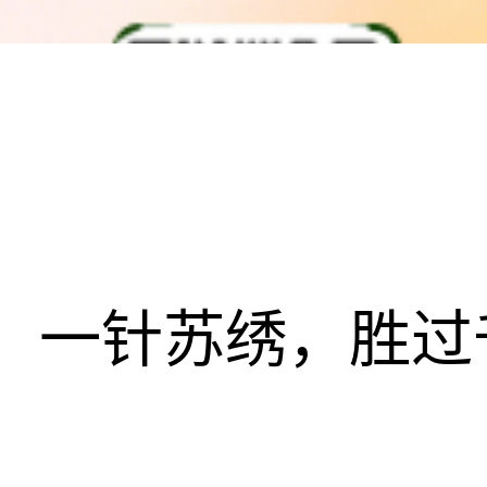
一针苏绣，胜过