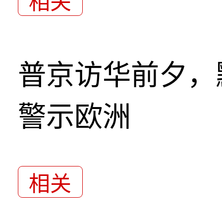
相关
普京访华前夕，
警示欧洲
相关