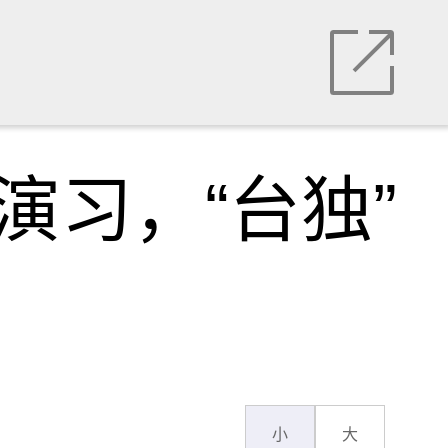
演习，“台独”
小
大