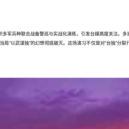
织多军兵种联合战备警巡与实战化演练，引发台媒高度关注。多家
局“以武谋独”的幻想彻底破灭。这场演习不仅是对“台独”分裂