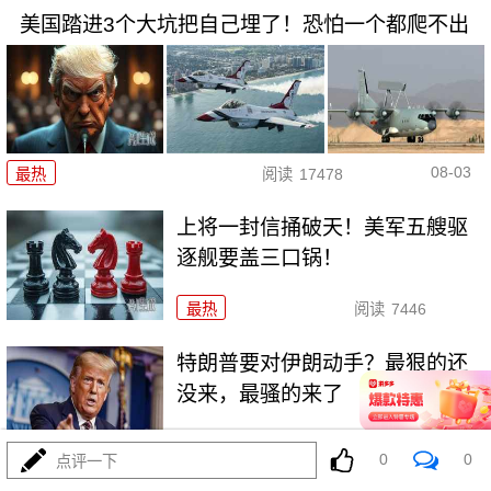
美国踏进3个大坑把自己埋了！恐怕一个都爬不出
08-03
最热
阅读
17478
上将一封信捅破天！美军五艘驱
逐舰要盖三口锅！
最热
阅读
7446
特朗普要对伊朗动手？最狠的还
没来，最骚的来了
最热
阅读
6047
0
0
点评一下