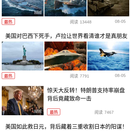
08-05
最热
阅读
13448
美国对巴西下死手，卢拉让世界看清谁才是真朋友
08-05
最热
阅读
7791
惊天大反转！特朗普支持率崩盘
背后竟藏致命一击
最热
阅读
7467
美国如此救日元，背后藏着三重收割日本的阳谋！