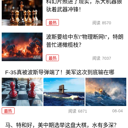
科幻片照进了现实，东大机器狼
驮着武器冲锋！
最热
阅读
8570
波斯要给中东\"物理断网\"，特朗
普忙递橄榄枝？
最热
阅读
7037
F-35真被波斯导弹端了！美军这次到底输在哪
08-04
最热
阅读
6871
马、特和好，美中期选举这盘大棋，水有多深？