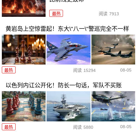
最热
阅读
7913
黄岩岛上空惊雷起！东大\"八一\"警巡完全不一样
08-05
最热
阅读
15294
以色列内讧公开化！防长一句话，军队不买账
08-05
最热
阅读
5880