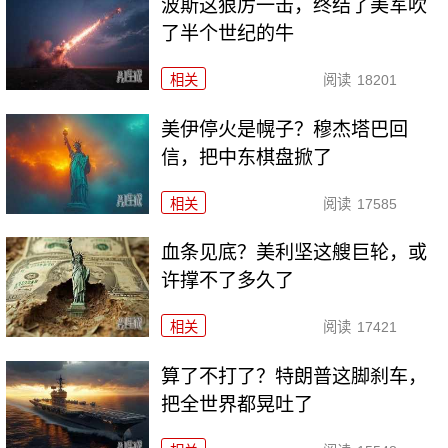
波斯这狠厉一击，终结了美军吹
了半个世纪的牛
相关
阅读
18201
美伊停火是幌子？穆杰塔巴回
信，把中东棋盘掀了
相关
阅读
17585
血条见底？美利坚这艘巨轮，或
许撑不了多久了
相关
阅读
17421
算了不打了？特朗普这脚刹车，
把全世界都晃吐了