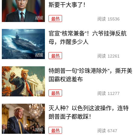
斯要干大事了！
最热
阅读
15536
官宣“核常兼备”！六爷挂弹反航
母，炸醒多少人
最热
阅读
12261
特朗普一句“珍珠港除外”，撕开美
国霸权遮羞布
最热
阅读
11277
灭人种？以色列这波操作，连特
朗普面子都敢踩！
最热
阅读
6747