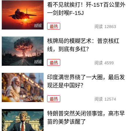
看不见就挨打！歼-15T百公里外
一剑封喉F-15J
最热
阅读
12863
核牌局的模糊艺术：普京核红
线，到底有多红？
最热
阅读
4599
印度满世界绕了一大圈，最后发
现还是中国好？
最热
阅读
12574
特朗普突然关闭领事馆，高市早
苗的美梦该醒了