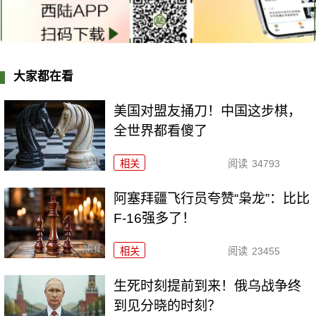
大家都在看
美国对盟友捅刀！中国这步棋，
全世界都看傻了
相关
阅读
34793
阿塞拜疆飞行员夸赞“枭龙”：比比
F-16强多了！
相关
阅读
23455
生死时刻提前到来！俄乌战争终
到见分晓的时刻？