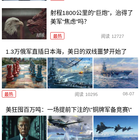
射程1800公里的“巨炮”，治得了
美军“焦虑”吗？
最热
阅读
12727
1.3万俄军直插日本海，美日的双线噩梦开始了
08-07
最热
阅读
10295
美狂囤百万吨：一场提前下注的\"铜牌军备竞赛\"