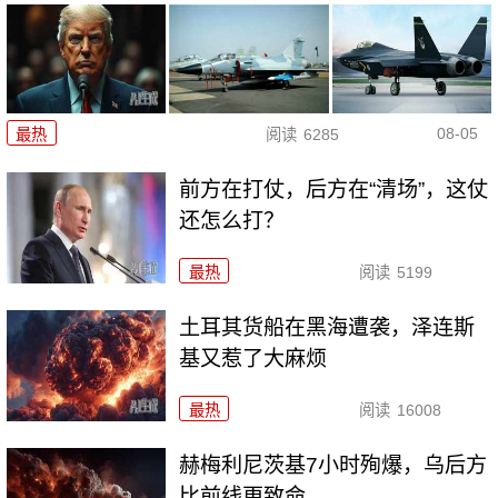
08-05
最热
阅读
6285
前方在打仗，后方在“清场”，这仗
还怎么打？
最热
阅读
5199
土耳其货船在黑海遭袭，泽连斯
基又惹了大麻烦
最热
阅读
16008
赫梅利尼茨基7小时殉爆，乌后方
比前线更致命