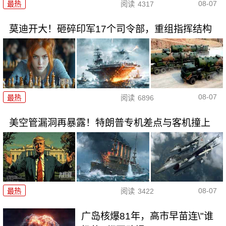
08-07
最热
阅读
4317
莫迪开大！砸碎印军17个司令部，重组指挥结构
08-07
最热
阅读
6896
美空管漏洞再暴露！特朗普专机差点与客机撞上
08-07
最热
阅读
3422
广岛核爆81年，高市早苗连\"谁