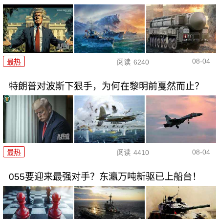
08-04
最热
阅读
6240
特朗普对波斯下狠手，为何在黎明前戛然而止？
08-04
最热
阅读
4410
055要迎来最强对手？东瀛万吨新驱已上船台！