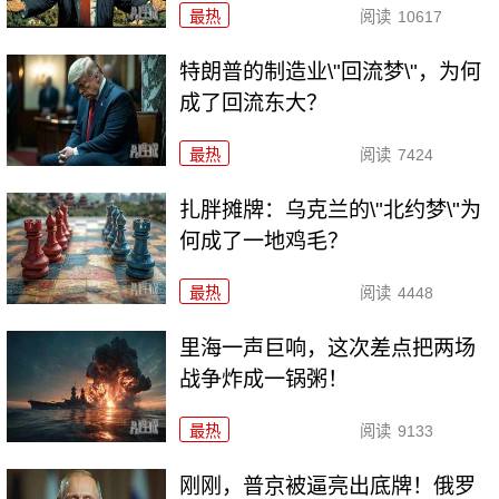
最热
阅读
10617
特朗普的制造业\"回流梦\"，为何
成了回流东大？
最热
阅读
7424
扎胖摊牌：乌克兰的\"北约梦\"为
何成了一地鸡毛？
最热
阅读
4448
里海一声巨响，这次差点把两场
战争炸成一锅粥！
最热
阅读
9133
刚刚，普京被逼亮出底牌！俄罗