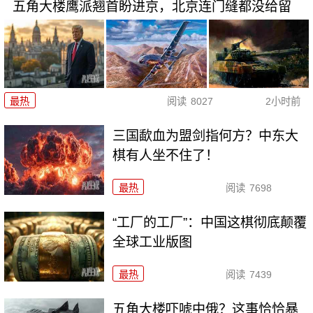
五角大楼鹰派翘首盼进京，北京连门缝都没给留
最热
阅读
8027
2小时前
三国歃血为盟剑指何方？中东大
棋有人坐不住了！
最热
阅读
7698
“工厂的工厂”：中国这棋彻底颠覆
全球工业版图
最热
阅读
7439
五角大楼吓唬中俄？这事恰恰暴