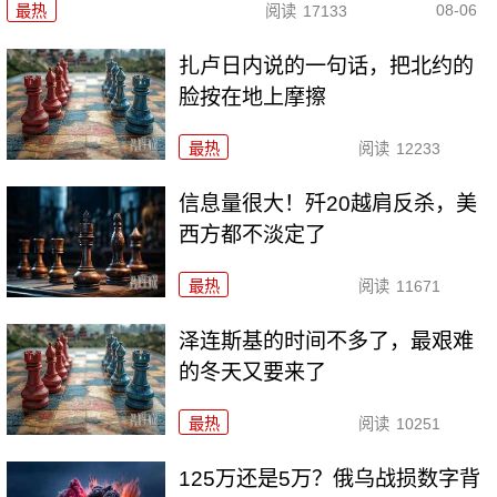
08-06
最热
阅读
17133
扎卢日内说的一句话，把北约的
脸按在地上摩擦
最热
阅读
12233
信息量很大！歼20越肩反杀，美
西方都不淡定了
最热
阅读
11671
泽连斯基的时间不多了，最艰难
的冬天又要来了
最热
阅读
10251
125万还是5万？俄乌战损数字背