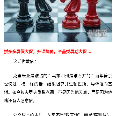
拼多多暑假大促，升温降价，全品类暑期大促 →
这话你敢信？
克里米亚是谁占的？乌东四州是谁吞并的？当年普京
也说过一模一样的话，结果坦克开进顿巴斯，导弹砸向基
辅。如今拉夫罗夫重弹老调，不是因为他天真，而是因为他
赌还有人愿意信。
外交语言的本质，从来不是“说真话”，而是“谋利益”。