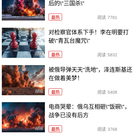
后的\"三国杀\"
最热
阅读
7781
对检察官体系下手！李在明要打
破\"青瓦台魔咒\"
最热
阅读
5832
被俄导弹天天“洗地”，泽连斯基还
在做着美梦！
最热
阅读
5408
电商哭晕：俄乌互相砸\"饭碗\"，
战争已没有后方
最热
阅读
3768