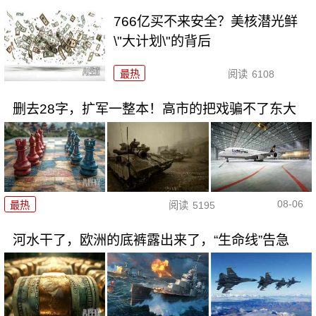
766亿买不来安全？美核潜光鲜
\"大计划\"的背后
最热
阅读
6108
删去28字，扩军一整本！高市的把戏骗不了东大
08-06
最热
阅读
5195
河水干了，欧洲的底裤露出来了，“生命线”告急