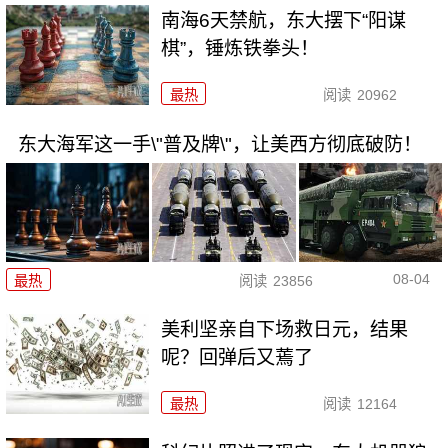
南海6天禁航，东大摆下“阳谋
棋”，锤炼铁拳头！
最热
阅读
20962
东大海军这一手\"普及牌\"，让美西方彻底破防！
08-04
最热
阅读
23856
美利坚亲自下场救日元，结果
呢？回弹后又蔫了
最热
阅读
12164