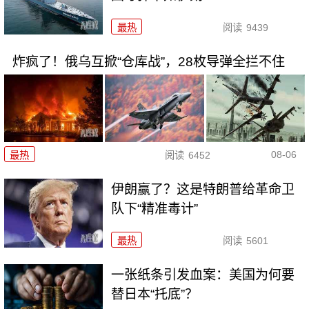
最热
阅读
9439
炸疯了！俄乌互掀“仓库战”，28枚导弹全拦不住
08-06
最热
阅读
6452
伊朗赢了？这是特朗普给革命卫
队下“精准毒计”
最热
阅读
5601
一张纸条引发血案：美国为何要
替日本“托底”？