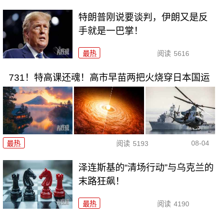
特朗普刚说要谈判，伊朗又是反
手就是一巴掌！
最热
阅读
5616
731！特高课还魂！高市早苗两把火烧穿日本国运
08-04
最热
阅读
5193
泽连斯基的“清场行动”与乌克兰的
末路狂飙！
最热
阅读
4190