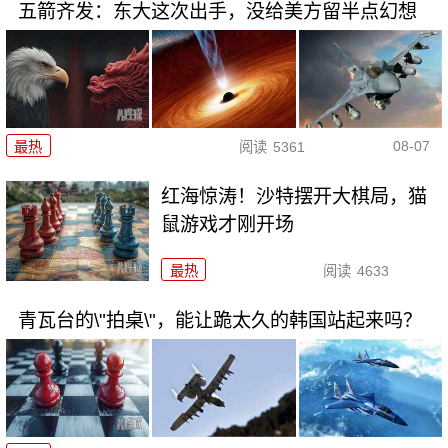
五箭齐发：东大这次出手，没给美方留半点幻想
08-07
最热
阅读
5361
红海惊涛！沙特摆开大棋局，猫
鼠游戏才刚开场
最热
阅读
4633
青瓦台的\"拍桌\"，能让跪太久的韩国站起来吗？