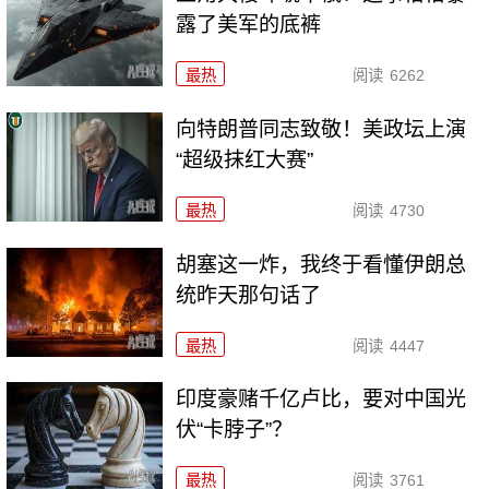
露了美军的底裤
最热
阅读
6262
向特朗普同志致敬！美政坛上演
“超级抹红大赛”
最热
阅读
4730
胡塞这一炸，我终于看懂伊朗总
统昨天那句话了
最热
阅读
4447
印度豪赌千亿卢比，要对中国光
伏“卡脖子”？
最热
阅读
3761