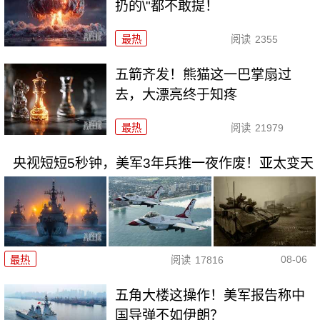
扔的\"都不敢提！
最热
阅读
2355
五箭齐发！熊猫这一巴掌扇过
去，大漂亮终于知疼
最热
阅读
21979
央视短短5秒钟，美军3年兵推一夜作废！亚太变天
08-06
最热
阅读
17816
五角大楼这操作！美军报告称中
国导弹不如伊朗？