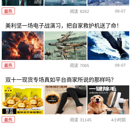
08-07
最热
阅读
8262
美利坚一场电子战演习，把自家救护机送了命！
08-07
最热
阅读
7065
双十一现货专场真如平台商家所说的那样吗？
最热
阅读
31145
4小时前