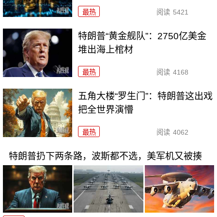
最热
阅读
5421
特朗普“黄金舰队”：2750亿美金
堆出海上棺材
最热
阅读
4168
五角大楼“罗生门”：特朗普这出戏
把全世界演懵
最热
阅读
4062
特朗普扔下两条路，波斯都不选，美军机又被揍