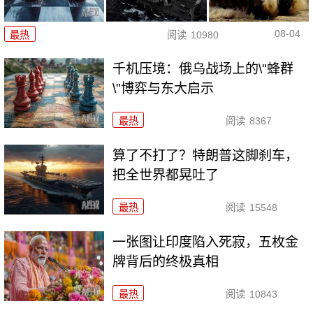
08-04
最热
阅读
10980
千机压境：俄乌战场上的\"蜂群
\"博弈与东大启示
最热
阅读
8367
算了不打了？特朗普这脚刹车，
把全世界都晃吐了
最热
阅读
15548
一张图让印度陷入死寂，五枚金
牌背后的终极真相
最热
阅读
10843