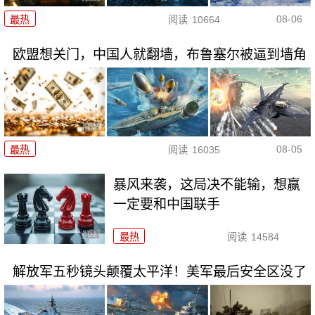
08-06
最热
阅读
10664
欧盟想关门，中国人就翻墙，布鲁塞尔被逼到墙角
08-05
最热
阅读
16035
暴风来袭，这局决不能输，想赢
一定要和中国联手
最热
阅读
14584
解放军五秒镜头颠覆太平洋！美军最后安全区没了