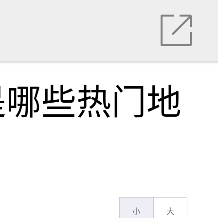
是哪些热门地
小
大