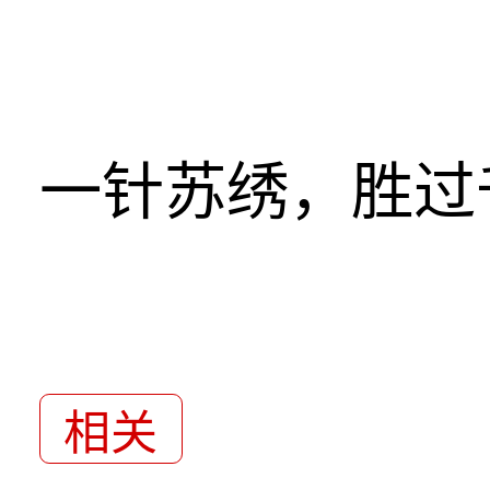
一针苏绣，胜过
相关