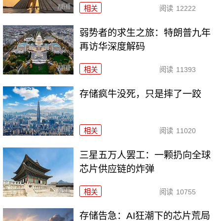
相关
阅读
12222
弱势者的求生之旅：特朗普九年
再访华深度解码
相关
阅读
11393
存储疯牛没死，只是摔了一跤
相关
阅读
11020
三星五万人罢工：一颗扔向全球
芯片供应链的炸弹
相关
阅读
10755
存储告急：AI狂潮下的芯片荒局