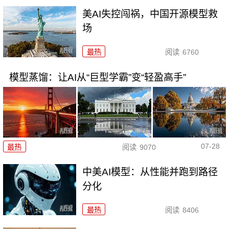
美AI失控闯祸，中国开源模型救
场
最热
阅读
6760
模型蒸馏：让AI从“巨型学霸”变“轻盈高手”
07-28
最热
阅读
9070
中美AI模型：从性能并跑到路径
分化
最热
阅读
8406