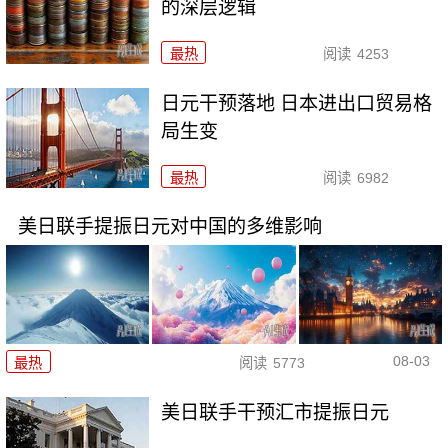
的深层逻辑
最热
阅读
4253
日元干预落地 日本进出口贸易格
局生变
最热
阅读
6982
美日联手提振日元对中国的多维影响
08-03
最热
阅读
5773
美日联手干预汇市提振日元