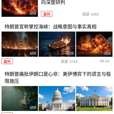
向深度研判
最热
阅读
4352
特朗普宣称掌控海峡：战略意图与事实真相
08-04
最热
阅读
3769
特朗普痛批伊朗口是心非：美伊博弈下的谎言与极
限施压