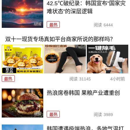
42.5℃破纪录：韩国宣布“国家灾
难状态”的深层逻辑
最热
阅读
6444
双十一现货专场真如平台商家所说的那样吗？
最热
阅读
31145
4小时前
热浪席卷韩国 果粮产业遭重创
最热
阅读
3989
韩国遭遇极端热浪，多地气温打