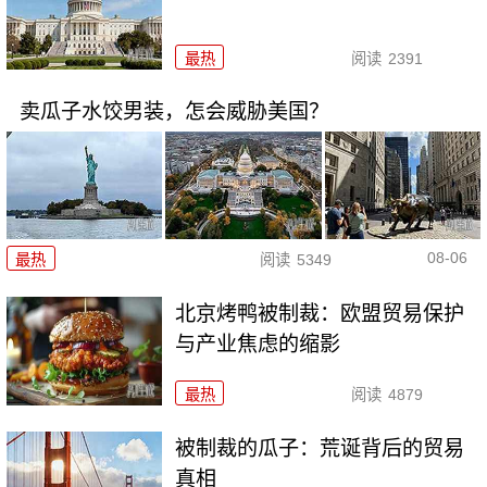
最热
阅读
2391
卖瓜子水饺男装，怎会威胁美国？
08-06
最热
阅读
5349
北京烤鸭被制裁：欧盟贸易保护
与产业焦虑的缩影
最热
阅读
4879
被制裁的瓜子：荒诞背后的贸易
真相