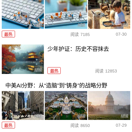
07-30
最热
阅读
7185
少年护证：历史不容抹去
最热
阅读
12853
中美AI分野：从“造脑”到“铸身”的战略分野
07-29
最热
阅读
8650