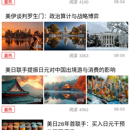
08-04
最热
阅读
4100
美伊谈判罗生门：政治算计与战略博弈
08-04
最热
阅读
3363
美日联手提振日元对中国出境游与消费的影响
08-03
最热
阅读
4362
美日28年首联手：买入日元干预