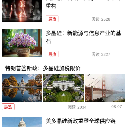
重构
最热
阅读
2528
多晶硅：新能源与信息产业的基
石
最热
阅读
3227
特朗普签新政：多晶硅加税限价
08-07
最热
阅读
2834
美多晶硅新政重塑全球供应链