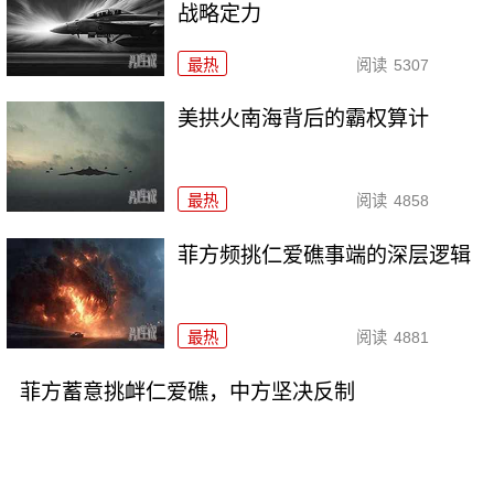
战略定力
最热
阅读
5307
美拱火南海背后的霸权算计
最热
阅读
4858
菲方频挑仁爱礁事端的深层逻辑
最热
阅读
4881
菲方蓄意挑衅仁爱礁，中方坚决反制