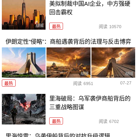
美拟制裁中国AI企业，中方强硬
回击霸权
最热
阅读
10570
伊朗定性“侵略”：商船遇袭背后的法理与反击博弈
07-27
最热
阅读
6951
里海破局：乌军袭伊商船背后的
三重战略图谋
最热
阅读
6702
里海惊雷：乌袭伊船背后的对抗升级逻辑