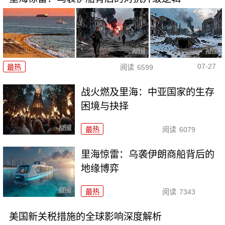
07-27
最热
阅读
6599
战火燃及里海：中亚国家的生存
困境与抉择
最热
阅读
6079
里海惊雷：乌袭伊朗商船背后的
地缘博弈
最热
阅读
7343
美国新关税措施的全球影响深度解析