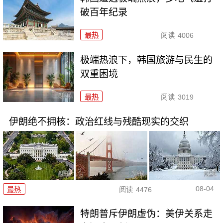
破百年纪录
最热
阅读
4006
极端热浪下，韩国旅游与民生的
双重困境
最热
阅读
3019
伊朗绝不拥核：政治红线与残酷现实的交织
08-04
最热
阅读
4476
特朗普斥伊朗虚伪：美伊关系走