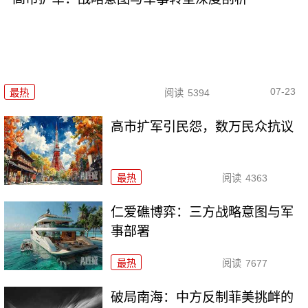
07-23
最热
阅读
5394
高市扩军引民怨，数万民众抗议
最热
阅读
4363
仁爱礁博弈：三方战略意图与军
事部署
最热
阅读
7677
破局南海：中方反制菲美挑衅的