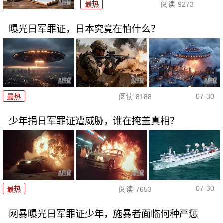
最热
阅读
9273
曝光日军罪证，日本究竟在怕什么？
07-30
最热
阅读
8188
少年捐日军罪证遭威胁，谁在掩盖真相？
07-30
最热
阅读
7653
网暴曝光日军罪证少年，施暴者面临何种严惩