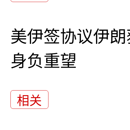
美伊签协议伊朗
身负重望
相关