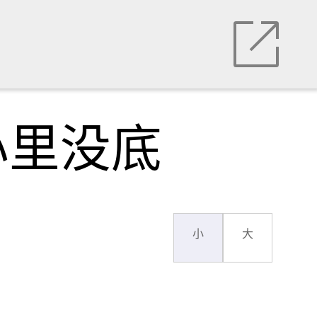
心里没底
小
大