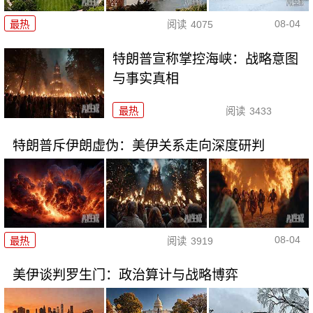
08-04
最热
阅读
4075
特朗普宣称掌控海峡：战略意图
与事实真相
最热
阅读
3433
特朗普斥伊朗虚伪：美伊关系走向深度研判
08-04
最热
阅读
3919
美伊谈判罗生门：政治算计与战略博弈