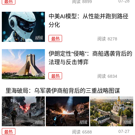
07-28
最热
阅读
8899
中美AI模型：从性能并跑到路径
分化
最热
阅读
8278
伊朗定性“侵略”：商船遇袭背后的
法理与反击博弈
最热
阅读
6834
里海破局：乌军袭伊商船背后的三重战略图谋
07-27
最热
阅读
6588