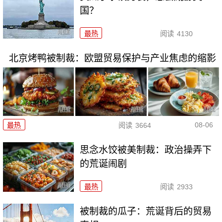
国？
最热
阅读
4130
北京烤鸭被制裁：欧盟贸易保护与产业焦虑的缩影
08-06
最热
阅读
3664
思念水饺被美制裁：政治操弄下
的荒诞闹剧
最热
阅读
2933
被制裁的瓜子：荒诞背后的贸易