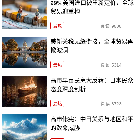
99%美国进口被重新定价，全球
贸易迎重构
最热
阅读
9508
美新关税无缝衔接，全球贸易再
掀波澜
最热
阅读
5314
高市早苗民意大反转：日本民众
态度深度剖析
最热
阅读
8723
高市修宪：中日关系与地区和平
的致命威胁