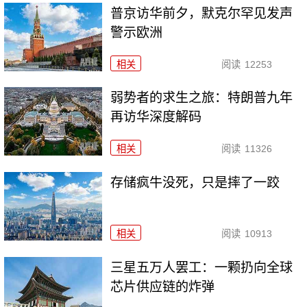
普京访华前夕，默克尔罕见发声
警示欧洲
相关
阅读
12253
弱势者的求生之旅：特朗普九年
再访华深度解码
相关
阅读
11326
存储疯牛没死，只是摔了一跤
相关
阅读
10913
三星五万人罢工：一颗扔向全球
芯片供应链的炸弹