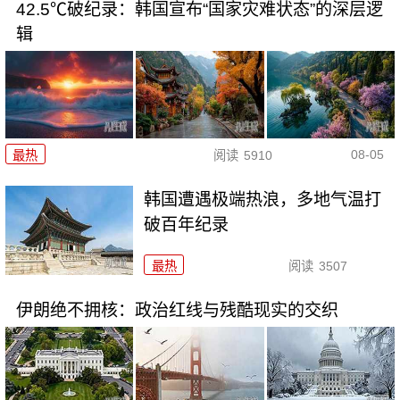
42.5℃破纪录：韩国宣布“国家灾难状态”的深层逻
辑
08-05
最热
阅读
5910
韩国遭遇极端热浪，多地气温打
破百年纪录
最热
阅读
3507
伊朗绝不拥核：政治红线与残酷现实的交织