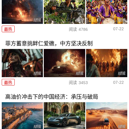
07-22
最热
阅读
4786
菲方蓄意挑衅仁爱礁，中方坚决反制
07-22
最热
阅读
3453
高油价冲击下的中国经济：承压与破局