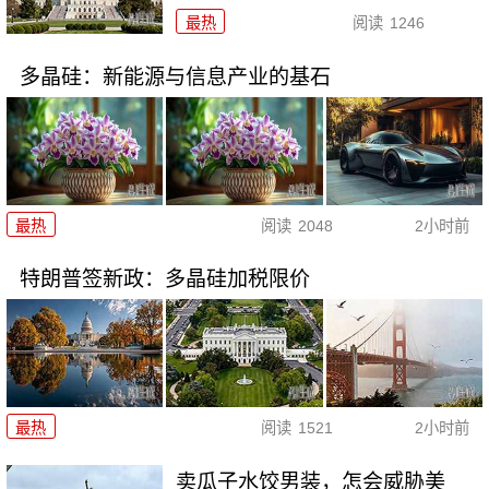
最热
阅读
1246
多晶硅：新能源与信息产业的基石
最热
阅读
2048
2小时前
特朗普签新政：多晶硅加税限价
最热
阅读
1521
2小时前
卖瓜子水饺男装，怎会威胁美