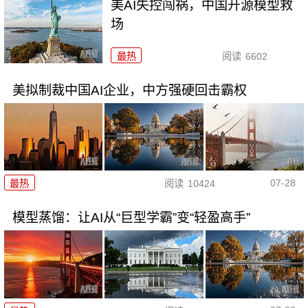
美AI失控闯祸，中国开源模型救
场
最热
阅读
6602
美拟制裁中国AI企业，中方强硬回击霸权
07-28
最热
阅读
10424
模型蒸馏：让AI从“巨型学霸”变“轻盈高手”