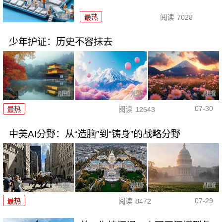
最热
阅读
7028
少年护证：历史不容抹去
07-30
最热
阅读
12643
中美AI分野：从“造脑”到“铸身”的战略分野
07-29
最热
阅读
8472