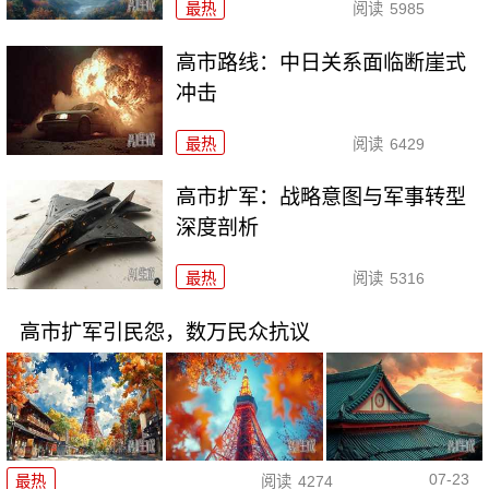
最热
阅读
5985
高市路线：中日关系面临断崖式
冲击
最热
阅读
6429
高市扩军：战略意图与军事转型
深度剖析
最热
阅读
5316
高市扩军引民怨，数万民众抗议
07-23
最热
阅读
4274