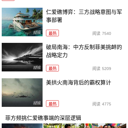
仁爱礁博弈：三方战略意图与军
事部署
最热
阅读
7540
破局南海：中方反制菲美挑衅的
战略定力
最热
阅读
5209
美拱火南海背后的霸权算计
最热
阅读
4775
菲方频挑仁爱礁事端的深层逻辑