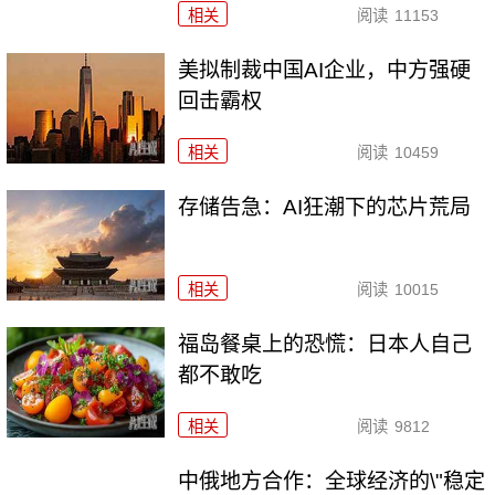
相关
阅读
11153
美拟制裁中国AI企业，中方强硬
回击霸权
相关
阅读
10459
存储告急：AI狂潮下的芯片荒局
相关
阅读
10015
福岛餐桌上的恐慌：日本人自己
都不敢吃
相关
阅读
9812
中俄地方合作：全球经济的\"稳定