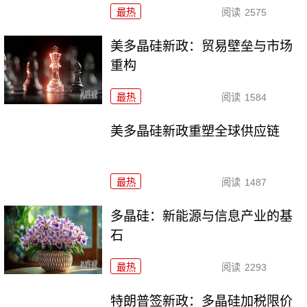
最热
阅读
2575
美多晶硅新政：贸易壁垒与市场
重构
最热
阅读
1584
美多晶硅新政重塑全球供应链
最热
阅读
1487
多晶硅：新能源与信息产业的基
石
最热
阅读
2293
特朗普签新政：多晶硅加税限价