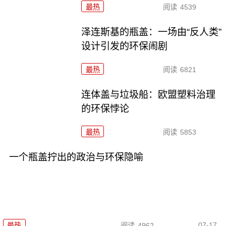
最热
阅读
4539
泽连斯基的瓶盖：一场由“反人类”
设计引发的环保闹剧
最热
阅读
6821
连体盖与垃圾船：欧盟塑料治理
的环保悖论
最热
阅读
5853
一个瓶盖拧出的政治与环保隐喻
07-17
最热
阅读
4962