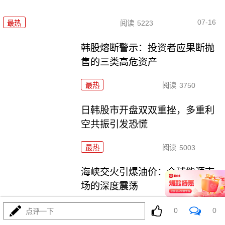
07-16
最热
阅读
5223
韩股熔断警示：投资者应果断抛
售的三类高危资产
最热
阅读
3750
日韩股市开盘双双重挫，多重利
空共振引发恐慌
最热
阅读
5003
海峡交火引爆油价：全球能源市
场的深度震荡
最热
阅读
5024
0
0
点评一下