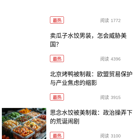
最热
阅读
1772
卖瓜子水饺男装，怎会威胁美
国？
最热
阅读
4396
北京烤鸭被制裁：欧盟贸易保护
与产业焦虑的缩影
最热
阅读
3915
思念水饺被美制裁：政治操弄下
的荒诞闹剧
最热
阅读
3100