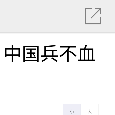
，中国兵不血
小
大