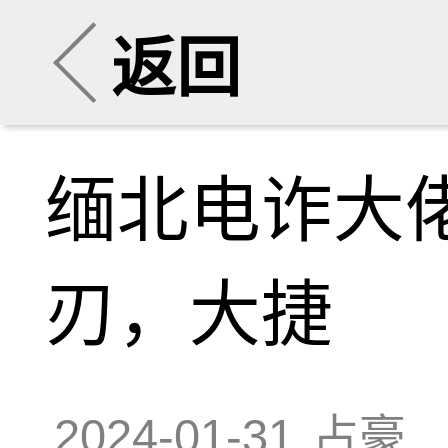
返回
缅北电诈大
刃，大捷
2024-01-31
占豪