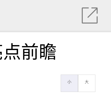
亮点前瞻
小
大