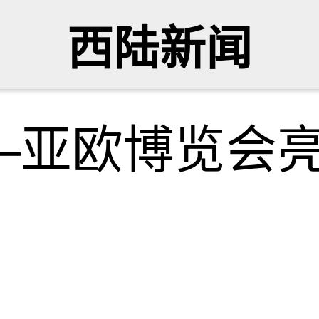
西陆新闻
—亚欧博览会
网