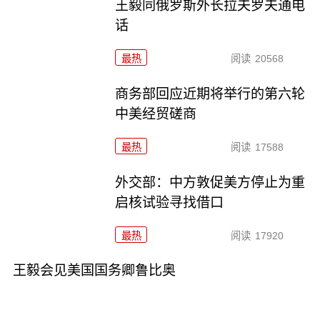
王毅同俄罗斯外长拉夫罗夫通电
话
最热
阅读
20568
商务部回应近期将举行的第六轮
中美经贸磋商
最热
阅读
17588
外交部：中方敦促美方停止为重
启核试验寻找借口
最热
阅读
17920
王毅会见美国国务卿鲁比奥