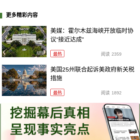
更多精彩内容
美媒：霍尔木兹海峡开放临时协
议“接近达成”
最热
阅读
2359
美国25州联合起诉美政府新关税
措施
最热
阅读
1892