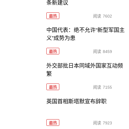
条新建议
最热
阅读
7602
中国代表：绝不允许“新型军国主
义”成势为患
最热
阅读
8459
外交部批日本同域外国家互动频
繁
最热
阅读
7155
英国首相斯塔默宣布辞职
最热
阅读
7923