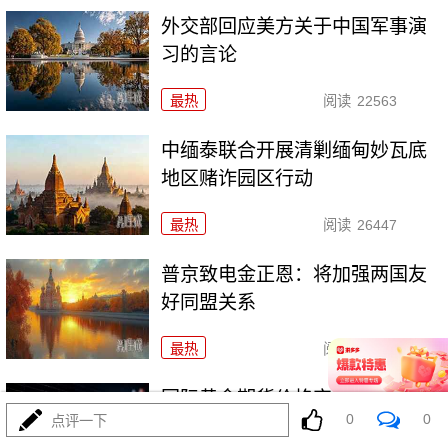
外交部回应美方关于中国军事演
习的言论
最热
阅读
22563
中缅泰联合开展清剿缅甸妙瓦底
地区赌诈园区行动
最热
阅读
26447
普京致电金正恩：将加强两国友
好同盟关系
最热
阅读
24660
国际黄金期货价格突破每盎司
0
0
点评一下
4500美元