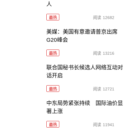
人
最热
阅读
12682
美媒：美国有意邀请普京出席
G20峰会
最热
阅读
13216
联合国秘书长候选人网络互动对
话开启
最热
阅读
12721
中东局势紧张持续 国际油价显
著上涨
最热
阅读
11941