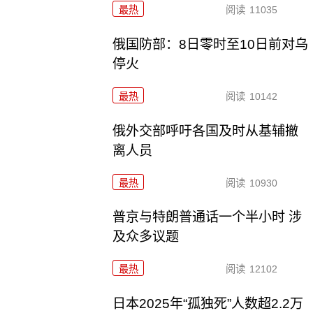
最热
阅读
11035
俄国防部：8日零时至10日前对乌
停火
最热
阅读
10142
俄外交部呼吁各国及时从基辅撤
离人员
最热
阅读
10930
普京与特朗普通话一个半小时 涉
及众多议题
最热
阅读
12102
日本2025年“孤独死”人数超2.2万