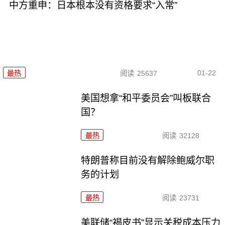
中方重申：日本根本没有资格要求“入常”
01-22
最热
阅读
25637
美国想拿“和平委员会”叫板联合
国？
最热
阅读
32128
特朗普称目前没有解除鲍威尔职
务的计划
最热
阅读
23731
美联储“褐皮书”显示关税成本压力