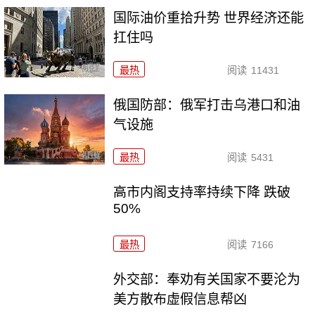
国际油价重拾升势 世界经济还能
扛住吗
最热
阅读
11431
俄国防部：俄军打击乌港口和油
气设施
最热
阅读
5431
高市内阁支持率持续下降 跌破
50%
最热
阅读
7166
外交部：奉劝有关国家不要沦为
美方散布虚假信息帮凶