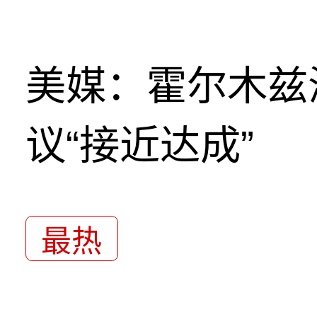
美媒：霍尔木兹
议“接近达成”
最热