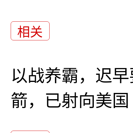
相关
以战养霸，迟早
箭，已射向美国