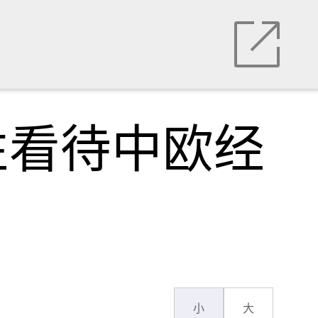
性看待中欧经
小
大