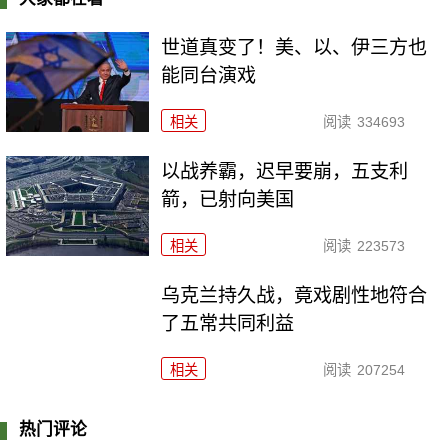
世道真变了！美、以、伊三方也
能同台演戏
相关
阅读
334693
以战养霸，迟早要崩，五支利
箭，已射向美国
相关
阅读
223573
乌克兰持久战，竟戏剧性地符合
了五常共同利益
相关
阅读
207254
热门评论