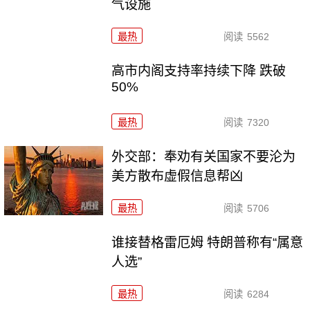
气设施
最热
阅读
5562
高市内阁支持率持续下降 跌破
50%
最热
阅读
7320
外交部：奉劝有关国家不要沦为
美方散布虚假信息帮凶
最热
阅读
5706
谁接替格雷厄姆 特朗普称有“属意
人选”
最热
阅读
6284