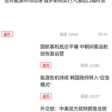
应对能源市场动荡 俄罗斯拟实行汽油出口临时禁
03-31
最热
阅读
12935
国航客机抵达平壤 中朝间客运航
班恢复运营
最热
阅读
11286
能源危机持续 韩国政府转入“应急
模式”
最热
阅读
25377
外交部：中美双方就特朗普总统