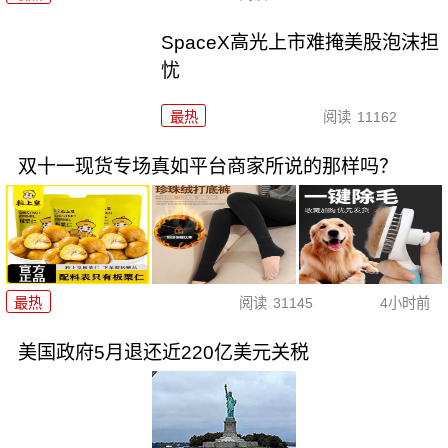
SpaceX高光上市难掩美股泡沫担
忧
最热
阅读
11162
双十一现货专场真如平台商家所说的那样吗？
最热
阅读
31145
4小时前
美国政府5月退还近220亿美元关税