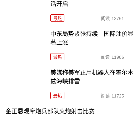
话开启
最热
阅读
12761
中东局势紧张持续 国际油价显
著上涨
最热
阅读
11986
美媒称美军正用机器人在霍尔木
兹海峡排雷
最热
阅读
11725
金正恩观摩炮兵部队火炮射击比赛