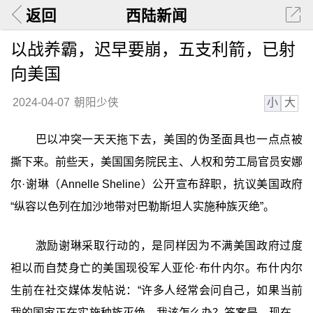
返回
西陆新闻
以战养霸，迟早要崩，五支利箭，已射
向美国
小
大
2024-04-07
朝阳少侠
巴以冲突一天天拖下去，美国的伪圣面具也一点点被
撕下来。前些天，美国国务院民主、人权和劳工局官员安娜
尔·谢琳（Annelle Sheline）公开宣布辞职，抗议美国政府
“纵容以色列在加沙地带对巴勒斯坦人实施种族灭绝”。
激励谢琳采取行动的，是同样因为不满美国政府过度
袒以而自焚身亡的美国现役军人亚伦·布什内尔。布什内尔
生前在社交媒体发帖说：“许多人经常会问自己，如果当前
我的国家正在实施种族灭绝，我该怎么办？答案是，现在，