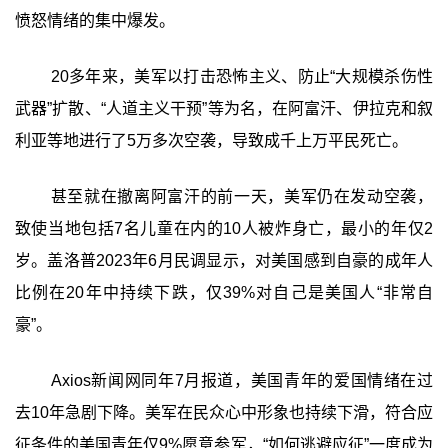
愤怒情绪的集中爆发。
20多年来，美军以打击恐怖主义、防止“大规模杀伤性
武器”扩散、“人道主义干预”等为名，在阿富汗、伊拉克和叙
利亚等地进行了5万多次空袭，导致成千上万平民死亡。
甚至就在撤离阿富汗的前一天，美军仍在发动空袭，
致使当地包括7名儿童在内的10人被炸身亡，最小的年仅2
岁。盖洛普2023年6月民调显示，对美国感到自豪的成年人
比例在20年中持续下跌，仅39%对自己是美国人“非常自
豪”。
Axios新闻网同年7月报道，美国青年的爱国情绪在过
去10年急剧下降。美军在民众心中形象也持续下滑，符合应
征条件的美国青年仅9%愿意参军，“如何逃避应征”一度成为