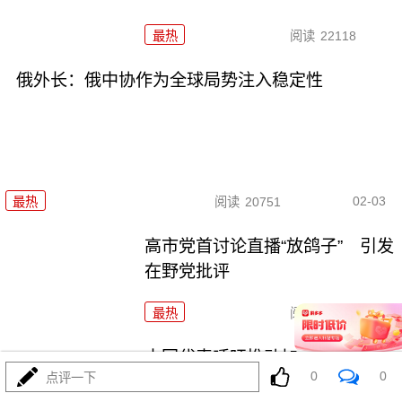
最热
阅读
22118
俄外长：俄中协作为全球局势注入稳定性
02-03
最热
阅读
20751
高市党首讨论直播“放鸽子” 引发
在野党批评
最热
阅读
21431
中国代表呼吁推动加沙全面持久
0
0
点评一下
停火