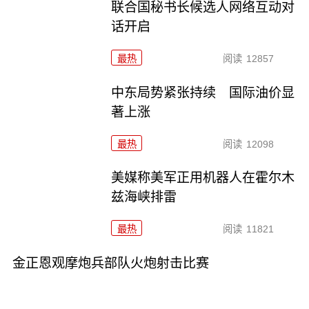
联合国秘书长候选人网络互动对
话开启
最热
阅读
12857
中东局势紧张持续 国际油价显
著上涨
最热
阅读
12098
美媒称美军正用机器人在霍尔木
兹海峡排雷
最热
阅读
11821
金正恩观摩炮兵部队火炮射击比赛