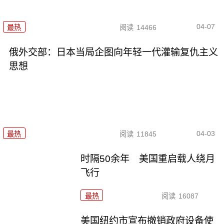
04-07
最热
阅读
14466
俄外交部：日本当局企图向年轻一代灌输复仇主义
思想
04-03
最热
阅读
11845
时隔50余年 美国重启载人绕月
飞行
最热
阅读
16087
美国纽约市宣布撤销政府设备使