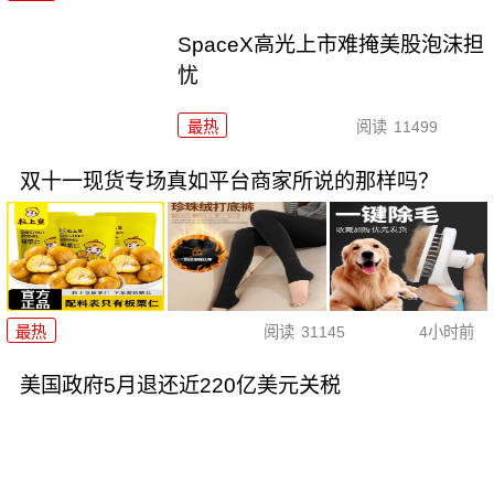
SpaceX高光上市难掩美股泡沫担
忧
最热
阅读
11499
双十一现货专场真如平台商家所说的那样吗？
最热
阅读
31145
4小时前
美国政府5月退还近220亿美元关税