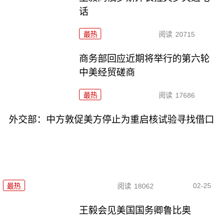
话
最热
阅读
20715
商务部回应近期将举行的第六轮
中美经贸磋商
最热
阅读
17686
外交部：中方敦促美方停止为重启核试验寻找借口
02-25
最热
阅读
18062
王毅会见美国国务卿鲁比奥