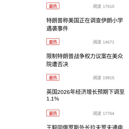
最热
阅读
17610
特朗普称美国正在调查伊朗小学
遇袭事件
最热
阅读
14671
限制特朗普战争权力议案在美众
院遭否决
最热
阅读
19815
英国2026年经济增长预期下调至
1.1%
最热
阅读
17764
王毅同俄罗斯外长拉夫罗夫通电