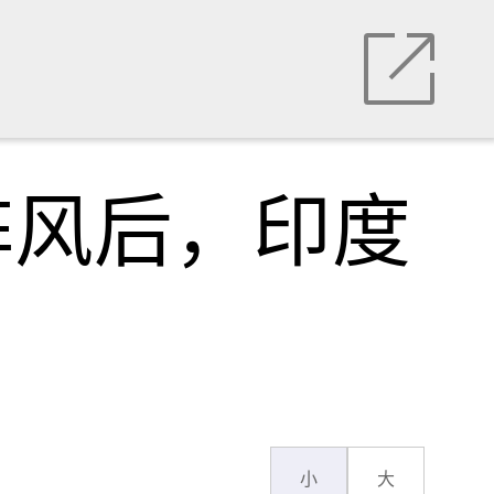
阵风后，印度
小
大