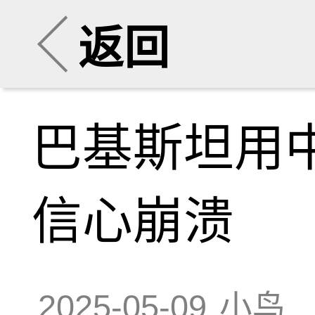
返回
巴基斯坦用
信心崩溃
2025-05-09
小鸟