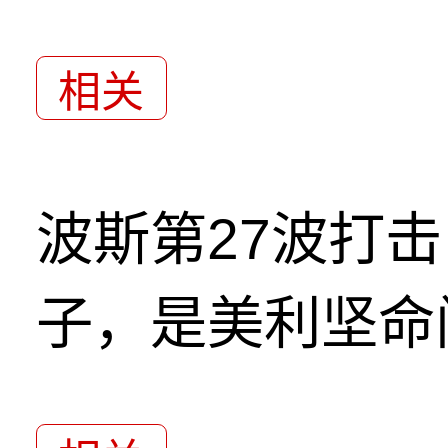
相关
波斯第27波打
子，是美利坚命