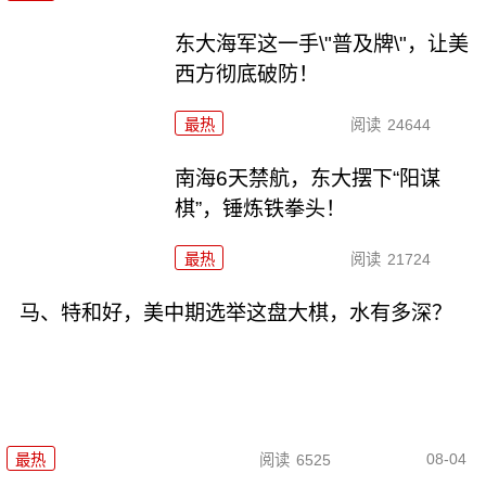
东大海军这一手\"普及牌\"，让美
西方彻底破防！
最热
阅读
24644
南海6天禁航，东大摆下“阳谋
棋”，锤炼铁拳头！
最热
阅读
21724
马、特和好，美中期选举这盘大棋，水有多深？
08-04
最热
阅读
6525