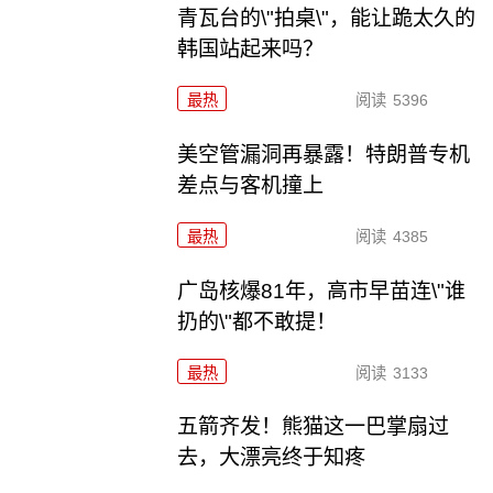
青瓦台的\"拍桌\"，能让跪太久的
韩国站起来吗？
最热
阅读
5396
美空管漏洞再暴露！特朗普专机
差点与客机撞上
最热
阅读
4385
广岛核爆81年，高市早苗连\"谁
扔的\"都不敢提！
最热
阅读
3133
五箭齐发！熊猫这一巴掌扇过
去，大漂亮终于知疼