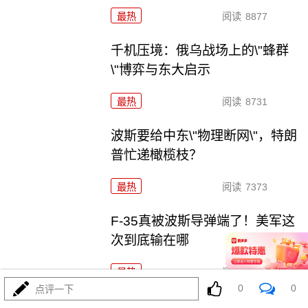
最热
阅读
8877
千机压境：俄乌战场上的\"蜂群
\"博弈与东大启示
最热
阅读
8731
波斯要给中东\"物理断网\"，特朗
普忙递橄榄枝？
最热
阅读
7373
F-35真被波斯导弹端了！美军这
次到底输在哪
最热
阅读
7159
0
0
点评一下
算了不打了？特朗普这脚刹车，把全世界都晃吐了