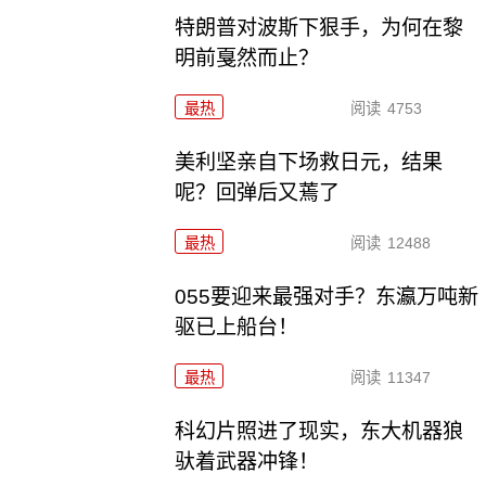
特朗普对波斯下狠手，为何在黎
明前戛然而止？
最热
阅读
4753
美利坚亲自下场救日元，结果
呢？回弹后又蔫了
最热
阅读
12488
055要迎来最强对手？东瀛万吨新
驱已上船台！
最热
阅读
11347
科幻片照进了现实，东大机器狼
驮着武器冲锋！