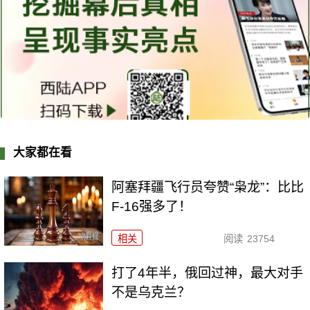
大家都在看
阿塞拜疆飞行员夸赞“枭龙”：比比
F-16强多了！
相关
阅读
23754
打了4年半，俄回过神，最大对手
不是乌克兰？