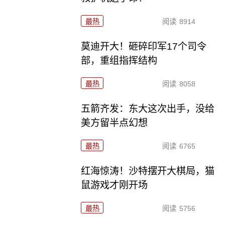
最热
阅读
8914
莫迪开大！砸碎印军17个司令
部，重组指挥结构
最热
阅读
8058
五箭齐发：东大这次出手，没给
美方留半点幻想
最热
阅读
6765
红海惊涛！沙特摆开大棋局，猫
鼠游戏才刚开场
最热
阅读
5756