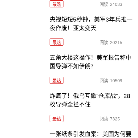
最热
阅读
24033
央视短短5秒钟，美军3年兵推一
夜作废！亚太变天
最热
阅读
20215
五角大楼这操作！美军报告称中
国导弹不如伊朗？
最热
阅读
10509
炸疯了！俄乌互掀“仓库战”，28
枚导弹全拦不住
最热
阅读
7325
一张纸条引发血案：美国为何要