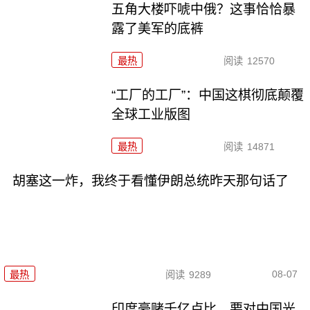
五角大楼吓唬中俄？这事恰恰暴
露了美军的底裤
最热
阅读
12570
“工厂的工厂”：中国这棋彻底颠覆
全球工业版图
最热
阅读
14871
胡塞这一炸，我终于看懂伊朗总统昨天那句话了
08-07
最热
阅读
9289
印度豪赌千亿卢比，要对中国光