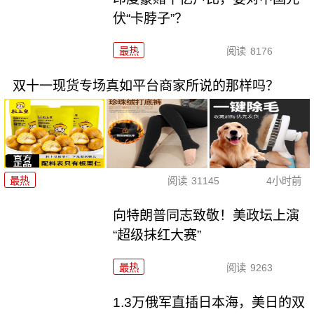
伏“卡脖子”？
最热
阅读
8176
双十一现货专场真如平台商家所说的那样吗？
最热
阅读
31145
4小时前
向特朗普同志致敬！美政坛上演
“超级抹红大赛”
最热
阅读
9263
1.3万俄军直插日本海，美日的双