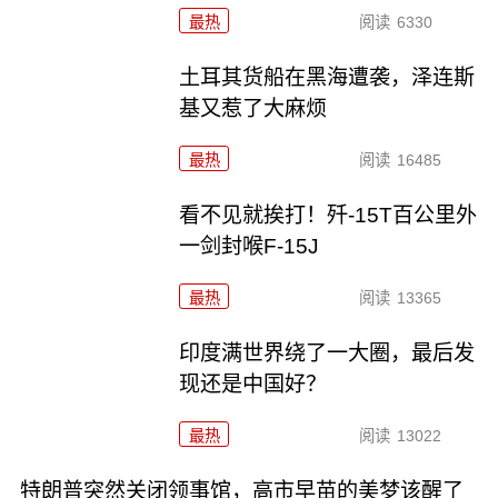
最热
阅读
6330
土耳其货船在黑海遭袭，泽连斯
基又惹了大麻烦
最热
阅读
16485
看不见就挨打！歼-15T百公里外
一剑封喉F-15J
最热
阅读
13365
印度满世界绕了一大圈，最后发
现还是中国好？
最热
阅读
13022
特朗普突然关闭领事馆，高市早苗的美梦该醒了