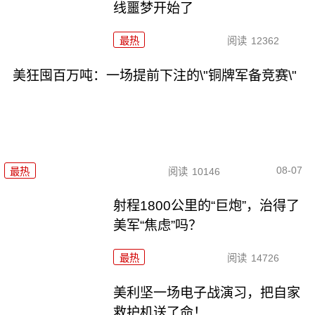
线噩梦开始了
最热
阅读
12362
美狂囤百万吨：一场提前下注的\"铜牌军备竞赛\"
08-07
最热
阅读
10146
射程1800公里的“巨炮”，治得了
美军“焦虑”吗？
最热
阅读
14726
美利坚一场电子战演习，把自家
救护机送了命！