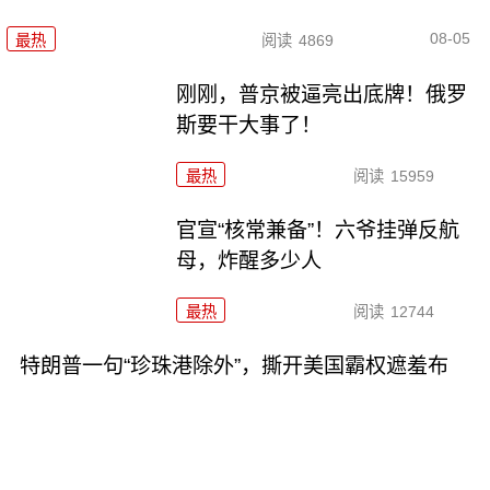
08-05
最热
阅读
4869
刚刚，普京被逼亮出底牌！俄罗
斯要干大事了！
最热
阅读
15959
官宣“核常兼备”！六爷挂弹反航
母，炸醒多少人
最热
阅读
12744
特朗普一句“珍珠港除外”，撕开美国霸权遮羞布