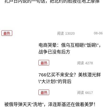
扎卢日内说的一句话，把北约的脸按在地上摩擦
08-06
最热
阅读
13020
电商哭晕：俄乌互相砸\"饭碗\"，
战争已没有后方
最热
阅读
4278
766亿买不来安全？美核潜光鲜
\"大计划\"的背后
最热
阅读
6617
被俄导弹天天“洗地”，泽连斯基还在做着美梦！