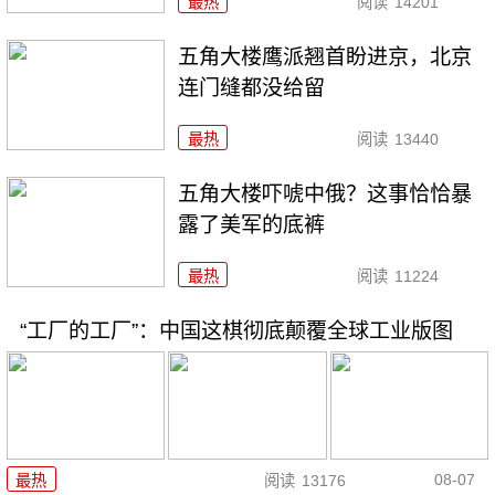
最热
阅读
14201
五角大楼鹰派翘首盼进京，北京
连门缝都没给留
最热
阅读
13440
五角大楼吓唬中俄？这事恰恰暴
露了美军的底裤
最热
阅读
11224
“工厂的工厂”：中国这棋彻底颠覆全球工业版图
08-07
最热
阅读
13176