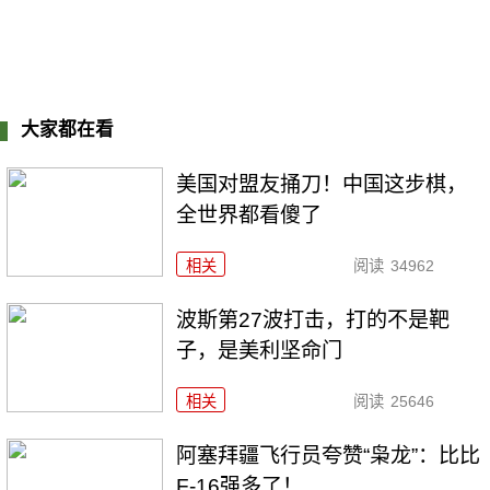
大家都在看
美国对盟友捅刀！中国这步棋，
全世界都看傻了
相关
阅读
34962
波斯第27波打击，打的不是靶
子，是美利坚命门
相关
阅读
25646
阿塞拜疆飞行员夸赞“枭龙”：比比
F-16强多了！