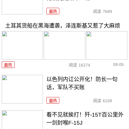
最热
阅读
7689
土耳其货船在黑海遭袭，泽连斯基又惹了大麻烦
08-05
最热
阅读
16274
以色列内讧公开化！防长一句
话，军队不买账
最热
阅读
6108
看不见就挨打！歼-15T百公里外
一剑封喉F-15J