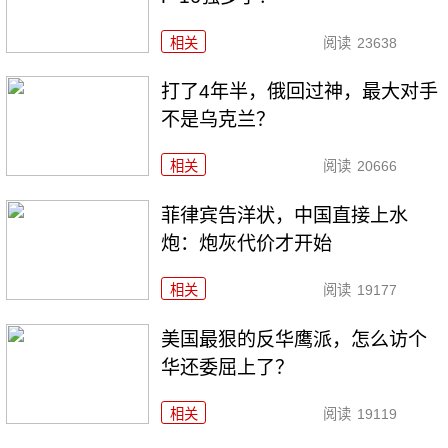
相关
阅读
23638
打了4年半，俄回过神，最大对手
不是乌克兰？
相关
阅读
20666
菲律宾告洋状，中国直接上水
炮：炮灰代价才开始
相关
阅读
19177
美国最狠的反华鹰派，怎么访个
华还委屈上了？
相关
阅读
19119