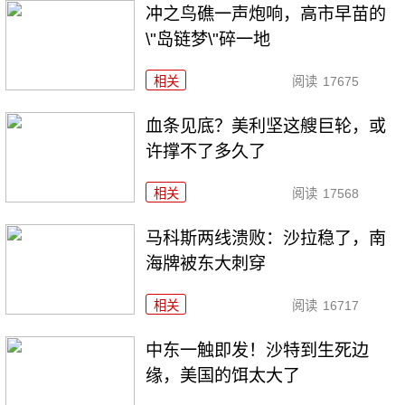
冲之鸟礁一声炮响，高市早苗的
\"岛链梦\"碎一地
相关
阅读
17675
血条见底？美利坚这艘巨轮，或
许撑不了多久了
相关
阅读
17568
马科斯两线溃败：沙拉稳了，南
海牌被东大刺穿
相关
阅读
16717
中东一触即发！沙特到生死边
缘，美国的饵太大了