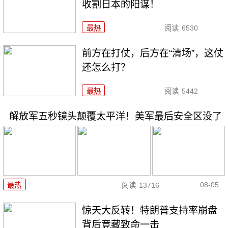
收割日本的阳谋！
最热
阅读
6530
前方在打仗，后方在“清场”，这仗
还怎么打？
最热
阅读
5442
解放军五秒镜头颠覆太平洋！美军最后安全区没了
08-05
最热
阅读
13716
惊天大反转！特朗普支持率崩盘
背后竟藏致命一击