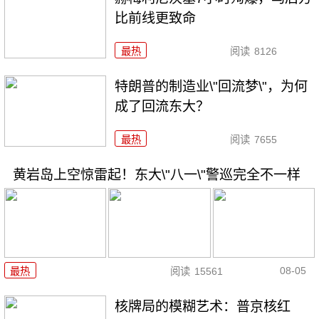
比前线更致命
最热
阅读
8126
特朗普的制造业\"回流梦\"，为何
成了回流东大？
最热
阅读
7655
黄岩岛上空惊雷起！东大\"八一\"警巡完全不一样
08-05
最热
阅读
15561
核牌局的模糊艺术：普京核红