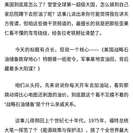
美国到底是怎么了？堂堂全球第一超级大国，怎么搞到自己
家后院蹲下去挖油了呢？这事儿说出来你可能觉得我在讲天
方夜谭，但咱这些做干货频道的，最擅长的就是把那些歪果
仁看不懂的弯弯绕绕，给各位老铁掰扯清楚了。
今天的标题有点长，但就一个核心——《美国战略石
油储备跌穿地心！特朗普一纸密令，军事基地变油田，背后
藏着多大阳谋？》
咱们从头捋。先来说说你每天开车去加油站，看到那
跳动得比心电图还刺激的油价，到底跟这个看不见摸不着的
“战略石油储备”是个什么亲戚关系。
这事儿得倒回上个世纪七十年代。1975年，福特总统
大笔一挥签了个《能源政策与保护法》，搞了个全世界最大