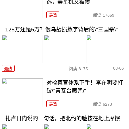
选，美军机又被揍
最热
阅读
17659
125万还是5万？俄乌战损数字背后的\"三国杀\"
08-06
最热
阅读
8175
对检察官体系下手！李在明要打
破\"青瓦台魔咒\"
最热
阅读
6273
扎卢日内说的一句话，把北约的脸按在地上摩擦