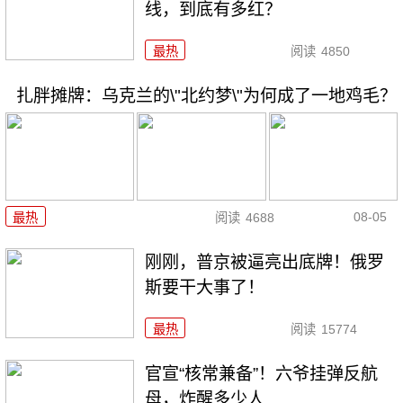
线，到底有多红？
最热
阅读
4850
扎胖摊牌：乌克兰的\"北约梦\"为何成了一地鸡毛？
08-05
最热
阅读
4688
刚刚，普京被逼亮出底牌！俄罗
斯要干大事了！
最热
阅读
15774
官宣“核常兼备”！六爷挂弹反航
母，炸醒多少人