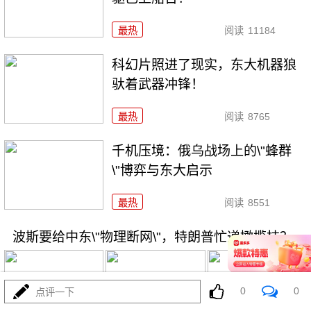
最热
阅读
11184
科幻片照进了现实，东大机器狼
驮着武器冲锋！
最热
阅读
8765
千机压境：俄乌战场上的\"蜂群
\"博弈与东大启示
最热
阅读
8551
波斯要给中东\"物理断网\"，特朗普忙递橄榄枝？
0
0
点评一下