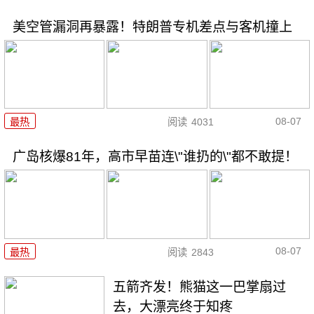
美空管漏洞再暴露！特朗普专机差点与客机撞上
08-07
最热
阅读
4031
广岛核爆81年，高市早苗连\"谁扔的\"都不敢提！
08-07
最热
阅读
2843
五箭齐发！熊猫这一巴掌扇过
去，大漂亮终于知疼