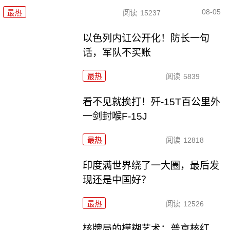
08-05
最热
阅读
15237
以色列内讧公开化！防长一句
话，军队不买账
最热
阅读
5839
看不见就挨打！歼-15T百公里外
一剑封喉F-15J
最热
阅读
12818
印度满世界绕了一大圈，最后发
现还是中国好？
最热
阅读
12526
核牌局的模糊艺术：普京核红