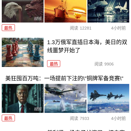
最热
阅读
12281
4小时前
1.3万俄军直插日本海，美日的双
线噩梦开始了
最热
阅读
9906
美狂囤百万吨：一场提前下注的\"铜牌军备竞赛\"
最热
阅读
7933
4小时前