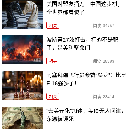
美国对盟友捅刀！中国这步棋，
全世界都看傻了
相关
阅读
34757
波斯第27波打击，打的不是靶
子，是美利坚命门
相关
阅读
25383
阿塞拜疆飞行员夸赞“枭龙”：比比
F-16强多了！
相关
阅读
23414
“去美元化”加速，美债无人问津，
东瀛被锁死！