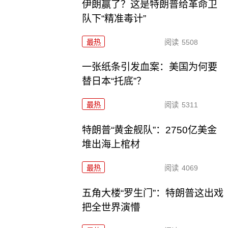
伊朗赢了？这是特朗普给革命卫
队下“精准毒计”
最热
阅读
5508
一张纸条引发血案：美国为何要
替日本“托底”？
最热
阅读
5311
特朗普“黄金舰队”：2750亿美金
堆出海上棺材
最热
阅读
4069
五角大楼“罗生门”：特朗普这出戏
把全世界演懵