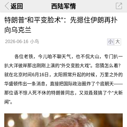
返回
西陆军情
特朗普“和平变脸术”：先摁住伊朗再扑
向乌克兰
小
大
2026-06-16
小鸟
各位老铁，今儿咱不聊天气，也不侃大山，专门扒一
扒大洋彼岸那出刚刚上演的“外交变脸大戏”。您猜怎么着？
就在北京时间6月16日，太阳照常升起的时候，万里之外的
华盛顿传出一条消息，直接把国际政治圈炸了个底朝天——
那位语不惊人死不休的特朗普同志，又双叒叕搞了个“大新
闻”。