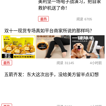
美利坚一场电子战演习，把自家
救护机送了命！
最热
阅读
6705
双十一现货专场真如平台商家所说的那样吗？
最热
阅读
31145
4小时前
五箭齐发：东大这次出手，没给美方留半点幻想