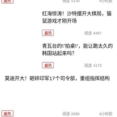
最热
阅读
5130
4小时前
红海惊涛！沙特摆开大棋局，猫
鼠游戏才刚开场
最热
阅读
4487
青瓦台的\"拍桌\"，能让跪太久的
韩国站起来吗？
最热
阅读
4173
莫迪开大！砸碎印军17个司令部，重组指挥结构
最热
阅读
6686
4小时前