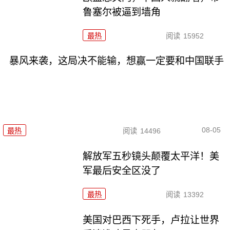
鲁塞尔被逼到墙角
最热
阅读
15952
暴风来袭，这局决不能输，想赢一定要和中国联手
08-05
最热
阅读
14496
解放军五秒镜头颠覆太平洋！美
军最后安全区没了
最热
阅读
13392
美国对巴西下死手，卢拉让世界