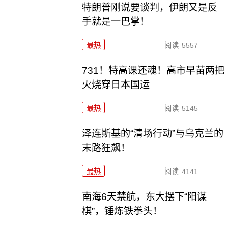
特朗普刚说要谈判，伊朗又是反
手就是一巴掌！
最热
阅读
5557
731！特高课还魂！高市早苗两把
火烧穿日本国运
最热
阅读
5145
泽连斯基的“清场行动”与乌克兰的
末路狂飙！
最热
阅读
4141
南海6天禁航，东大摆下“阳谋
棋”，锤炼铁拳头！