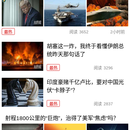
最热
阅读
3652
2小时前
胡塞这一炸，我终于看懂伊朗总
统昨天那句话了
最热
阅读
3296
印度豪赌千亿卢比，要对中国光
伏“卡脖子”？
最热
阅读
2837
射程1800公里的“巨炮”，治得了美军“焦虑”吗？