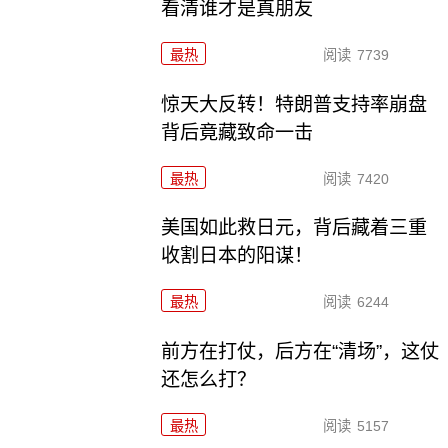
看清谁才是真朋友
最热
阅读
7739
惊天大反转！特朗普支持率崩盘
背后竟藏致命一击
最热
阅读
7420
美国如此救日元，背后藏着三重
收割日本的阳谋！
最热
阅读
6244
前方在打仗，后方在“清场”，这仗
还怎么打？
最热
阅读
5157