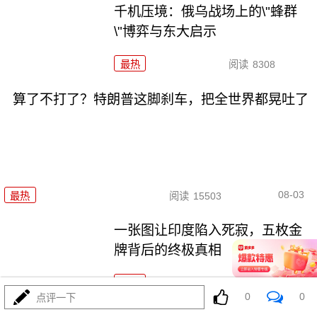
千机压境：俄乌战场上的\"蜂群
\"博弈与东大启示
最热
阅读
8308
算了不打了？特朗普这脚刹车，把全世界都晃吐了
08-03
最热
阅读
15503
一张图让印度陷入死寂，五枚金
牌背后的终极真相
最热
阅读
10804
0
0
点评一下