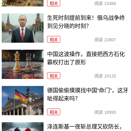
相关
阅读
23388
生死时刻提前到来！俄乌战争终
到见分晓的时刻？
相关
阅读
22807
中国这波操作，直接把西方石化
霸权打出了原形
相关
阅读
20125
德国偷偷摸摸找中国“命门”，这牙
呲得起来吗？
相关
阅读
18993
泽连斯基一夜斩总理又砍防长，