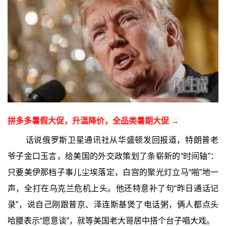
拼多多暑假大促，升温降价，全品类暑期大促 →
话说俄罗斯卫星通讯社从华盛顿发回报道，特朗普老
爷子金口玉言，给美国的外交政策划了条崭新的“时间轴”：
只要美伊那档子事儿尘埃落定，白宫的聚光灯立马“啪”地一
声，全打在乌克兰危机上头。他还特意补了句“昨日通话记
录”，说自己刚跟普京、泽连斯基煲了电话粥，俩人都点头
哈腰表示“愿意谈”，就等美国老大哥居中搭个台子唱大戏。