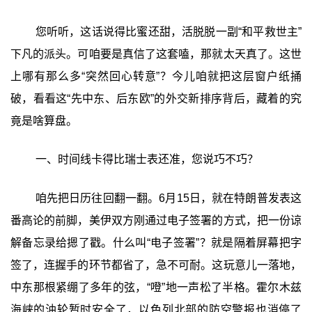
您听听，这话说得比蜜还甜，活脱脱一副“和平救世主”
下凡的派头。可咱要是真信了这套嗑，那就太天真了。这世
上哪有那么多“突然回心转意”？今儿咱就把这层窗户纸捅
破，看看这“先中东、后东欧”的外交新排序背后，藏着的究
竟是啥算盘。
一、时间线卡得比瑞士表还准，您说巧不巧？
咱先把日历往回翻一翻。6月15日，就在特朗普发表这
番高论的前脚，美伊双方刚通过电子签署的方式，把一份谅
解备忘录给摁了戳。什么叫“电子签署”？就是隔着屏幕把字
签了，连握手的环节都省了，急不可耐。这玩意儿一落地，
中东那根紧绷了多年的弦，“噔”地一声松了半格。霍尔木兹
海峡的油轮暂时安全了，以色列北部的防空警报也消停了