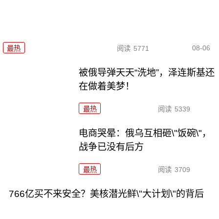
08-06
最热
阅读
5771
被俄导弹天天“洗地”，泽连斯基还
在做着美梦！
最热
阅读
5339
电商哭晕：俄乌互相砸\"饭碗\"，
战争已没有后方
最热
阅读
3709
766亿买不来安全？美核潜光鲜\"大计划\"的背后