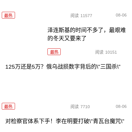
08-06
最热
阅读
11577
泽连斯基的时间不多了，最艰难
的冬天又要来了
最热
阅读
10151
125万还是5万？俄乌战损数字背后的\"三国杀\"
08-06
最热
阅读
7710
对检察官体系下手！李在明要打破\"青瓦台魔咒\"