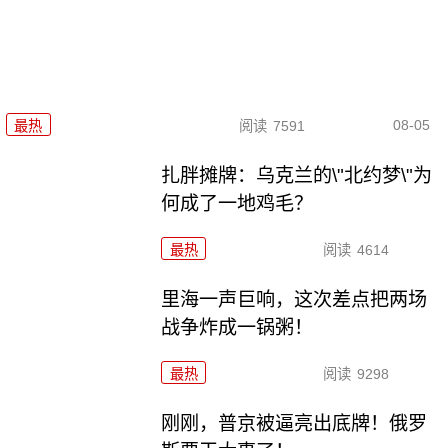
08-05
最热
阅读
7591
扎胖摊牌：乌克兰的\"北约梦\"为
何成了一地鸡毛？
最热
阅读
4614
里海一声巨响，这次差点把两场
战争炸成一锅粥！
最热
阅读
9298
刚刚，普京被逼亮出底牌！俄罗