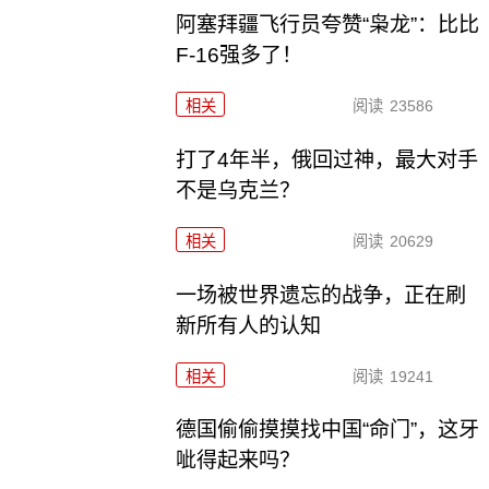
阿塞拜疆飞行员夸赞“枭龙”：比比
F-16强多了！
相关
阅读
23586
打了4年半，俄回过神，最大对手
不是乌克兰？
相关
阅读
20629
一场被世界遗忘的战争，正在刷
新所有人的认知
相关
阅读
19241
德国偷偷摸摸找中国“命门”，这牙
呲得起来吗？