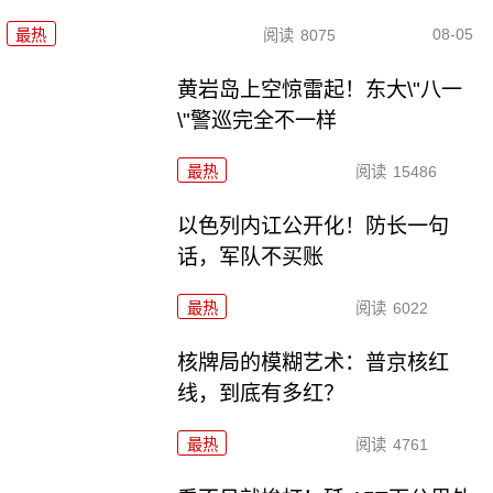
08-05
最热
阅读
8075
黄岩岛上空惊雷起！东大\"八一
\"警巡完全不一样
最热
阅读
15486
以色列内讧公开化！防长一句
话，军队不买账
最热
阅读
6022
核牌局的模糊艺术：普京核红
线，到底有多红？
最热
阅读
4761