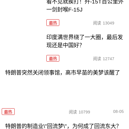
看不见就挨打！歼-15T百公里外
一剑封喉F-15J
最热
阅读
13049
印度满世界绕了一大圈，最后发
现还是中国好？
最热
阅读
12747
特朗普突然关闭领事馆，高市早苗的美梦该醒了
08-05
最热
阅读
10799
特朗普的制造业\"回流梦\"，为何成了回流东大？