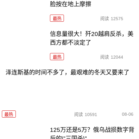
脸按在地上摩擦
最热
阅读
12575
信息量很大！歼20越肩反杀，美
西方都不淡定了
最热
阅读
12044
泽连斯基的时间不多了，最艰难的冬天又要来了
08-06
最热
阅读
10591
125万还是5万？俄乌战损数字背
后的\"三国杀\"