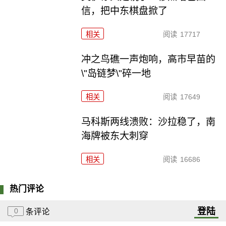
信，把中东棋盘掀了
相关
阅读
17717
冲之鸟礁一声炮响，高市早苗的
\"岛链梦\"碎一地
相关
阅读
17649
马科斯两线溃败：沙拉稳了，南
海牌被东大刺穿
相关
阅读
16686
热门评论
登陆
0
条评论