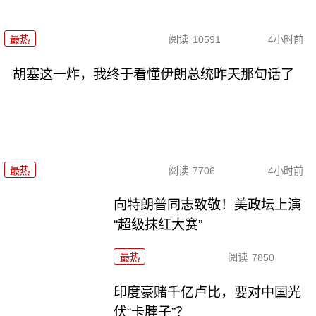
最热
阅读
10591
4小时前
胡塞这一炸，我终于看懂伊朗总统昨天那句话了
最热
阅读
7706
4小时前
向特朗普同志致敬！美政坛上演
“超级抹红大赛”
最热
阅读
7850
印度豪赌千亿卢比，要对中国光
伏“卡脖子”？