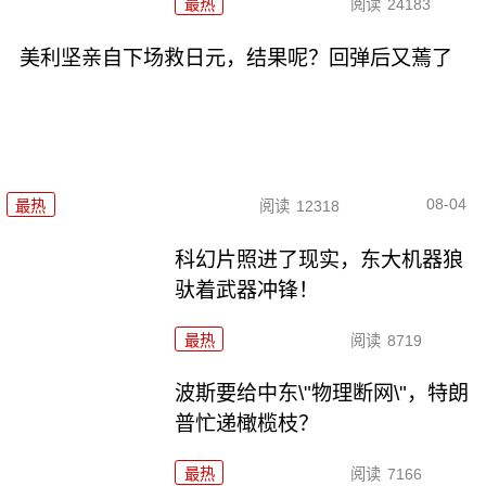
最热
阅读
24183
美利坚亲自下场救日元，结果呢？回弹后又蔫了
08-04
最热
阅读
12318
科幻片照进了现实，东大机器狼
驮着武器冲锋！
最热
阅读
8719
波斯要给中东\"物理断网\"，特朗
普忙递橄榄枝？
最热
阅读
7166