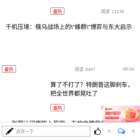
最热
阅读
11136
千机压境：俄乌战场上的\"蜂群\"博弈与东大启示
08-04
最热
阅读
8497
算了不打了？特朗普这脚刹车，
把全世界都晃吐了
最热
阅读
15715
一张图让印度陷入死寂，五枚金牌背后的终极真相
0
0
点评一下