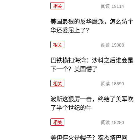
相关
阅读
19114
美国最狠的反华鹰派，怎么访个
华还委屈上了？
相关
阅读
19088
巴铁横扫海湾：沙科之后谁会是
下一个？美国懵了
相关
阅读
18890
波斯这狠厉一击，终结了美军吹
了半个世纪的牛
相关
阅读
18280
美伊停火是幌子？穆杰塔巴回