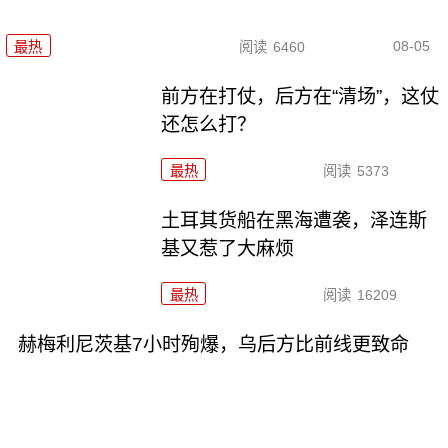
08-05
最热
阅读
6460
前方在打仗，后方在“清场”，这仗
还怎么打？
最热
阅读
5373
土耳其货船在黑海遭袭，泽连斯
基又惹了大麻烦
最热
阅读
16209
赫梅利尼茨基7小时殉爆，乌后方比前线更致命