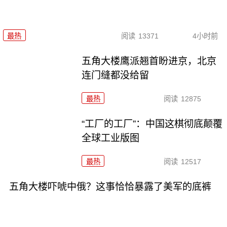
最热
阅读
13371
4小时前
五角大楼鹰派翘首盼进京，北京
连门缝都没给留
最热
阅读
12875
“工厂的工厂”：中国这棋彻底颠覆
全球工业版图
最热
阅读
12517
五角大楼吓唬中俄？这事恰恰暴露了美军的底裤