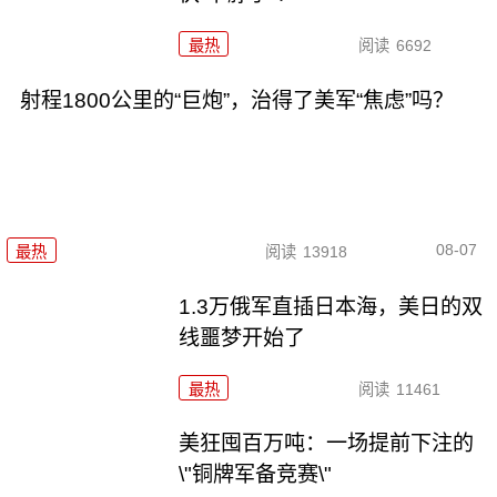
最热
阅读
6692
射程1800公里的“巨炮”，治得了美军“焦虑”吗？
08-07
最热
阅读
13918
1.3万俄军直插日本海，美日的双
线噩梦开始了
最热
阅读
11461
美狂囤百万吨：一场提前下注的
\"铜牌军备竞赛\"