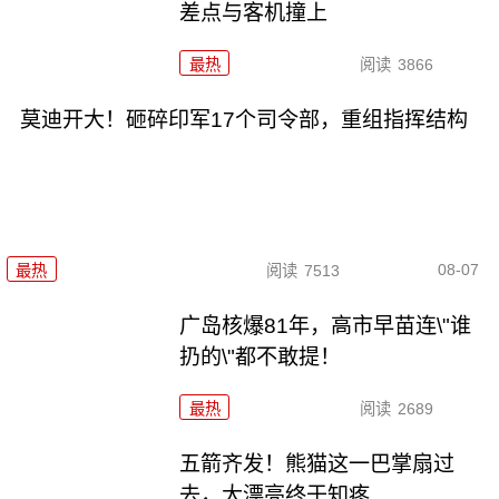
差点与客机撞上
最热
阅读
3866
莫迪开大！砸碎印军17个司令部，重组指挥结构
08-07
最热
阅读
7513
广岛核爆81年，高市早苗连\"谁
扔的\"都不敢提！
最热
阅读
2689
五箭齐发！熊猫这一巴掌扇过
去，大漂亮终于知疼