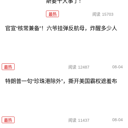
斯要干大事了！
最热
阅读
15703
官宣“核常兼备”！六爷挂弹反航母，炸醒多少人
08-04
最热
阅读
12487
特朗普一句“珍珠港除外”，撕开美国霸权遮羞布
08-04
最热
阅读
11437