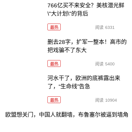
766亿买不来安全？美核潜光鲜
\"大计划\"的背后
最热
阅读
6331
删去28字，扩军一整本！高市的
把戏骗不了东大
最热
阅读
5400
河水干了，欧洲的底裤露出来
了，“生命线”告急
最热
阅读
10904
欧盟想关门，中国人就翻墙，布鲁塞尔被逼到墙角