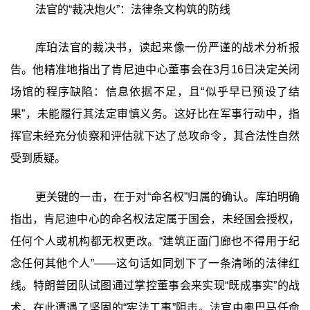
法官的“裁决炮火”：法律条文构筑的防线
库珀法官的裁决书，读起来像一份严谨的战术分析报
告。他精准地指出了肯尼迪中心董事会在3月16日决定关闭
场馆的程序缺陷：信息依据不足，且“似乎早已预设了结
果”，未能履行其法定审慎义务。这好比在军事行动中，指
挥官未经充分侦察和评估就下达了总攻命令，其合法性自然
受到质疑。
更关键的一击，在于对“命名权”归属的确认。库珀明确
指出，肯尼迪中心的命名权法定属于国会，未经国会授权，
任何个人或机构都无权更改。“建筑正面门廊也不得用于纪
念任何其他个人”——这句话如同划下了一条清晰的法律红
线。特朗普团队试图通过掌控董事会来实现“既成事实”的战
术，在此遭遇了坚固的“宪法工事”阻击。法官由奥巴马任命