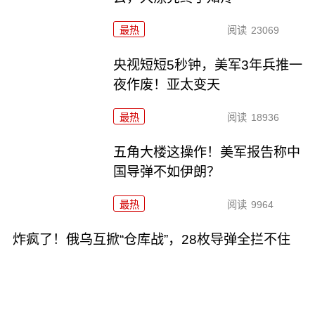
最热
阅读
23069
央视短短5秒钟，美军3年兵推一
夜作废！亚太变天
最热
阅读
18936
五角大楼这操作！美军报告称中
国导弹不如伊朗？
最热
阅读
9964
炸疯了！俄乌互掀“仓库战”，28枚导弹全拦不住