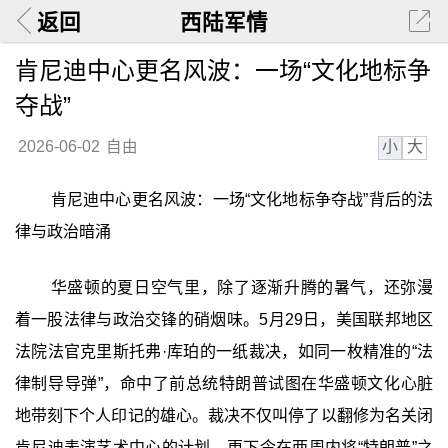
返回
西陆军情
肯尼迪中心更名风波：一场“文化地标争
夺战”
小
大
2026-06-02
自由
肯尼迪中心更名风波：一场“文化地标争夺战”背后的法
律与政治暗涌
华盛顿的夏日空气里，除了逐渐升腾的暑气，还弥漫
着一股法律与政治交锋的硝烟味。5月29日，美国联邦地区
法院法官克里斯托弗·库珀的一纸裁决，如同一枚精准的“法
律制导导弹”，命中了前总统特朗普试图在华盛顿文化心脏
地带刻下个人印记的雄心。裁决不仅叫停了以翻修为名关闭
肯尼迪表演艺术中心的计划，更下令在两周内将“特朗普”之