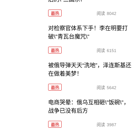
最热
阅读
8042
对检察官体系下手！李在明要打
破\"青瓦台魔咒\"
最热
阅读
6151
被俄导弹天天“洗地”，泽连斯基还
在做着美梦！
最热
阅读
5642
电商哭晕：俄乌互相砸\"饭碗\"，
战争已没有后方
最热
阅读
3987