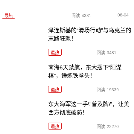
08-04
最热
阅读
4331
泽连斯基的“清场行动”与乌克兰的
末路狂飙！
最热
阅读
3481
南海6天禁航，东大摆下“阳谋
棋”，锤炼铁拳头！
最热
阅读
19339
东大海军这一手\"普及牌\"，让美
西方彻底破防！
最热
阅读
22270