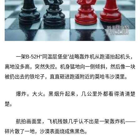
一架B-52H“同温层堡垒”战略轰炸机从跑道抬起机头，
离地没多高，突然失控。机身猛地向一侧倾斜，然后像一块
被扔出去的铁坨子，直直砸进跑道附近的莫哈韦沙漠里。
爆炸。大火。黑烟升起来，几公里外都看得清清楚
楚。
航拍画面里，飞机残骸几乎认不出是一架轰炸机——
碎片散了一地，沙漠表面烧成焦黑色。