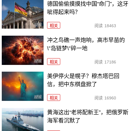
德国偷偷摸摸找中国“命门”，这牙
呲得起来吗？
相关
阅读
18463
冲之鸟礁一声炮响，高市早苗的
\"岛链梦\"碎一地
相关
阅读
17186
美伊停火是幌子？穆杰塔巴回
信，把中东棋盘掀了
相关
阅读
16960
黄海这出“老将配新王”，把俄罗斯
海军看沉默了