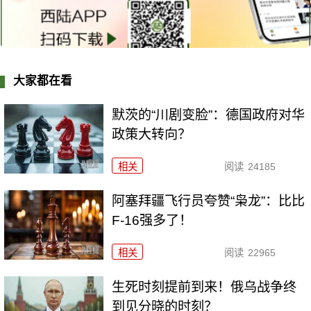
大家都在看
默茨的“川剧变脸”：德国政府对华
政策大转向？
相关
阅读
24185
阿塞拜疆飞行员夸赞“枭龙”：比比
F-16强多了！
相关
阅读
22965
生死时刻提前到来！俄乌战争终
到见分晓的时刻？