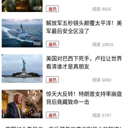
最热
阅读
8555
解放军五秒镜头颠覆太平洋！美
军最后安全区没了
最热
阅读
10815
美国对巴西下死手，卢拉让世界
看清谁才是真朋友
最热
阅读
6060
惊天大反转！特朗普支持率崩盘
背后竟藏致命一击
最热
阅读
5797