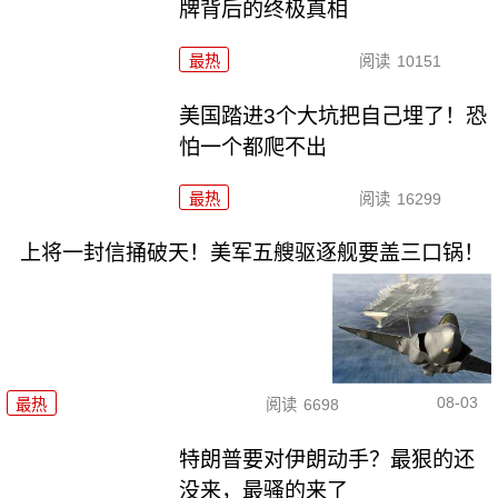
牌背后的终极真相
最热
阅读
10151
美国踏进3个大坑把自己埋了！恐
怕一个都爬不出
最热
阅读
16299
上将一封信捅破天！美军五艘驱逐舰要盖三口锅！
08-03
最热
阅读
6698
特朗普要对伊朗动手？最狠的还
没来，最骚的来了