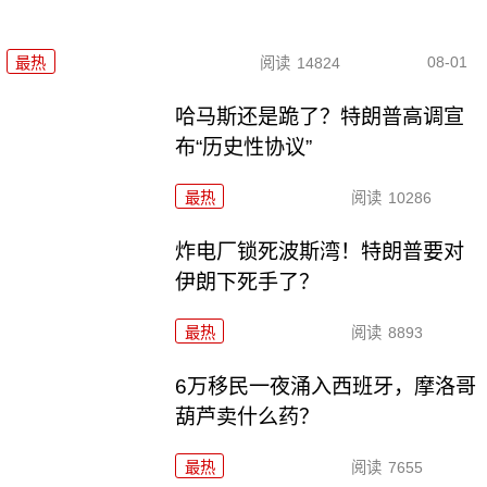
08-01
最热
阅读
14824
哈马斯还是跪了？特朗普高调宣
布“历史性协议”
最热
阅读
10286
炸电厂锁死波斯湾！特朗普要对
伊朗下死手了？
最热
阅读
8893
6万移民一夜涌入西班牙，摩洛哥
葫芦卖什么药？
最热
阅读
7655