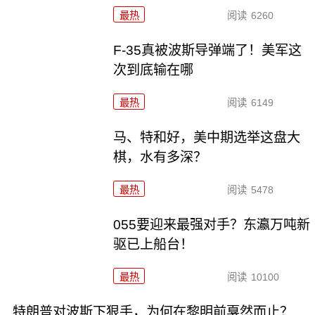
最热
阅读
6260
F-35真被波斯导弹端了！美军这
次到底输在哪
最热
阅读
6149
马、特和好，美中期选举这盘大
棋，水有多深？
最热
阅读
5478
055要迎来最强对手？东瀛万吨新
驱已上船台！
最热
阅读
10100
特朗普对波斯下狠手，为何在黎明前戛然而止？