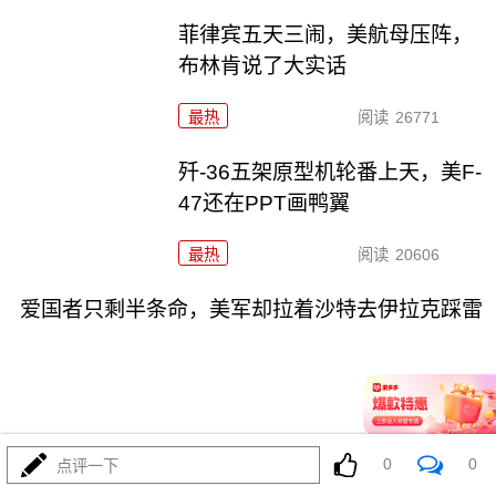
菲律宾五天三闹，美航母压阵，
布林肯说了大实话
最热
阅读
26771
歼-36五架原型机轮番上天，美F-
47还在PPT画鸭翼
最热
阅读
20606
爱国者只剩半条命，美军却拉着沙特去伊拉克踩雷
07-31
最热
阅读
11802
0
0
点评一下