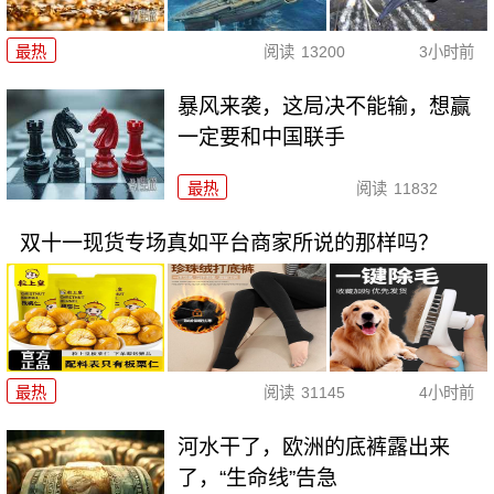
最热
阅读
13200
3小时前
暴风来袭，这局决不能输，想赢
一定要和中国联手
最热
阅读
11832
双十一现货专场真如平台商家所说的那样吗？
最热
阅读
31145
4小时前
河水干了，欧洲的底裤露出来
了，“生命线”告急