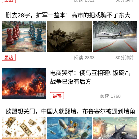
最热
阅读
2512
30分钟前
删去28字，扩军一整本！高市的把戏骗不了东大
最热
阅读
2863
30分钟前
电商哭晕：俄乌互相砸\"饭碗\"，
战争已没有后方
最热
阅读
1768
欧盟想关门，中国人就翻墙，布鲁塞尔被逼到墙角