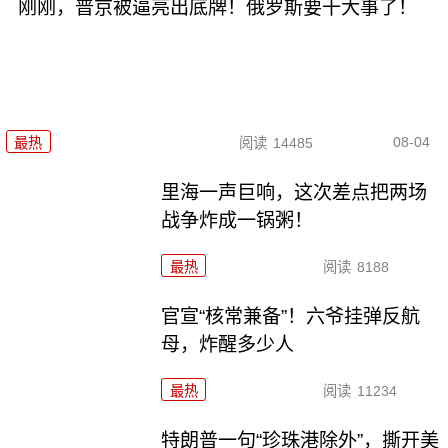
刚刚，普京被逼亮出底牌！俄罗斯要干大事了！
08-04
最热
阅读
14485
里海一声巨响，这次差点把两场
战争炸成一锅粥！
最热
阅读
8188
官宣“核常兼备”！六爷挂弹反航
母，炸醒多少人
最热
阅读
11234
特朗普一句“珍珠港除外”，撕开美