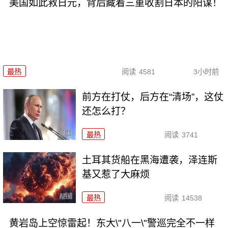
美国如此救日元，背后藏着三重收割日本的阳谋！
最热
阅读
4581
3小时前
前方在打仗，后方在“清场”，这仗
还怎么打？
最热
阅读
3741
土耳其货船在黑海遭袭，泽连斯
基又惹了大麻烦
最热
阅读
14538
黄岩岛上空惊雷起！东大\"八一\"警巡完全不一样