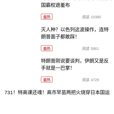
国霸权遮羞布
最热
阅读
10380
灭人种？以色列这波操作，连特
朗普面子都敢踩！
最热
阅读
5861
特朗普刚说要谈判，伊朗又是反
手就是一巴掌！
最热
阅读
4729
731！特高课还魂！高市早苗两把火烧穿日本国运