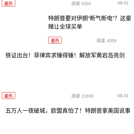
08-02
最热
阅读
5201
特朗普要对伊朗“断气断电”？这豪
赌让全球买单
最热
阅读
4359
铁证出台！菲律宾求锤得锤！解放军黄岩岛亮剑
08-01
最热
阅读
21830
五万人一夜破城，欧盟真怕了！特朗普拿美国说事