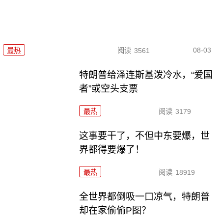
08-03
最热
阅读
3561
特朗普给泽连斯基泼冷水，“爱国
者”或空头支票
最热
阅读
3179
这事要干了，不但中东要爆，世
界都得要爆了！
最热
阅读
18919
全世界都倒吸一口凉气，特朗普
却在家偷偷P图？