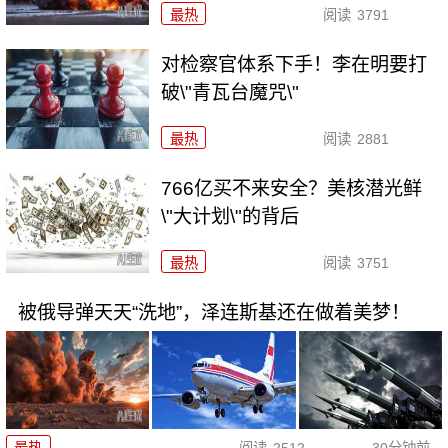
最热
阅读
3791
对检察官体系下手！李在明要打
破\"青瓦台魔咒\"
最热
阅读
2881
766亿买不来安全？美核潜光鲜
\"大计划\"的背后
最热
阅读
3751
被俄导弹天天“洗地”，泽连斯基还在做着美梦！