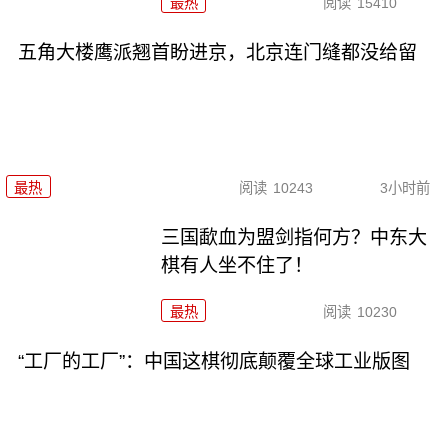
最热
阅读
15410
五角大楼鹰派翘首盼进京，北京连门缝都没给留
最热
阅读
10243
3小时前
三国歃血为盟剑指何方？中东大
棋有人坐不住了！
最热
阅读
10230
“工厂的工厂”：中国这棋彻底颠覆全球工业版图