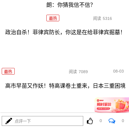
朗：你猜我信不信？
最热
阅读
5316
政治自杀！菲律宾防长，你这是在给菲律宾掘墓！
08-03
最热
阅读
7089
高市早苗又作妖！特高课卷土重来，日本三重困境
0
0
点评一下
08-03
最热
阅读
4686