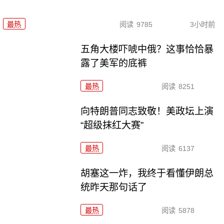
最热
阅读
9785
3小时前
五角大楼吓唬中俄？这事恰恰暴
露了美军的底裤
最热
阅读
8251
向特朗普同志致敬！美政坛上演
“超级抹红大赛”
最热
阅读
6137
胡塞这一炸，我终于看懂伊朗总
统昨天那句话了
最热
阅读
5878