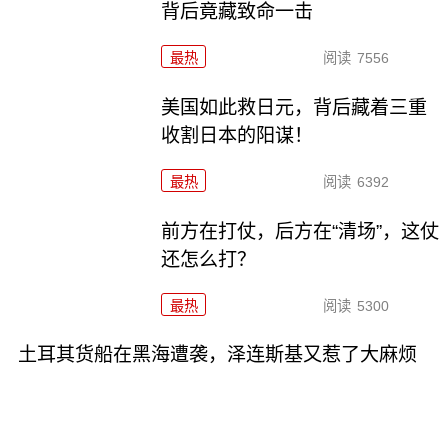
背后竟藏致命一击
最热
阅读
7556
美国如此救日元，背后藏着三重
收割日本的阳谋！
最热
阅读
6392
前方在打仗，后方在“清场”，这仗
还怎么打？
最热
阅读
5300
土耳其货船在黑海遭袭，泽连斯基又惹了大麻烦