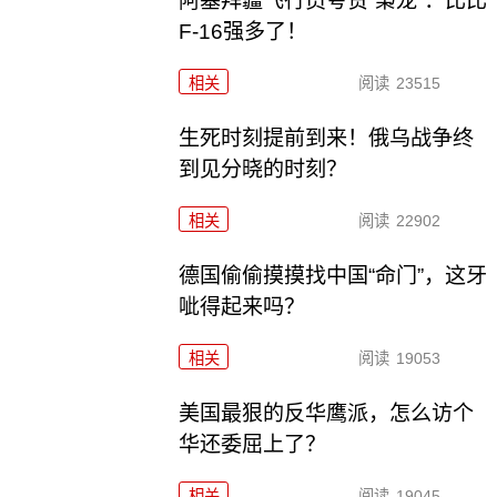
阿塞拜疆飞行员夸赞“枭龙”：比比
F-16强多了！
相关
阅读
23515
生死时刻提前到来！俄乌战争终
到见分晓的时刻？
相关
阅读
22902
德国偷偷摸摸找中国“命门”，这牙
呲得起来吗？
相关
阅读
19053
美国最狠的反华鹰派，怎么访个
华还委屈上了？
相关
阅读
19045