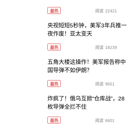
最热
阅读
22421
央视短短5秒钟，美军3年兵推一
夜作废！亚太变天
最热
阅读
18239
五角大楼这操作！美军报告称中
国导弹不如伊朗？
最热
阅读
9651
炸疯了！俄乌互掀“仓库战”，28
枚导弹全拦不住
最热
阅读
6601