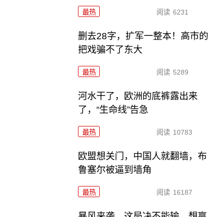
最热
阅读
6231
删去28字，扩军一整本！高市的
把戏骗不了东大
最热
阅读
5289
河水干了，欧洲的底裤露出来
了，“生命线”告急
最热
阅读
10783
欧盟想关门，中国人就翻墙，布
鲁塞尔被逼到墙角
最热
阅读
16187
暴风来袭，这局决不能输，想赢