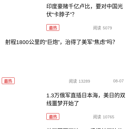
印度豪赌千亿卢比，要对中国光
伏“卡脖子”？
最热
阅读
5079
射程1800公里的“巨炮”，治得了美军“焦虑”吗？
08-07
最热
阅读
13289
1.3万俄军直插日本海，美日的双
线噩梦开始了
最热
阅读
10765