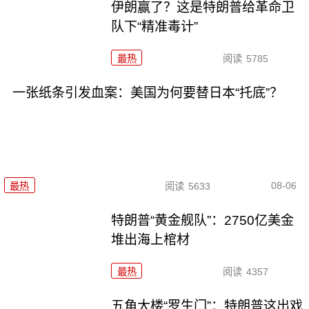
伊朗赢了？这是特朗普给革命卫
队下“精准毒计”
最热
阅读
5785
一张纸条引发血案：美国为何要替日本“托底”？
08-06
最热
阅读
5633
特朗普“黄金舰队”：2750亿美金
堆出海上棺材
最热
阅读
4357
五角大楼“罗生门”：特朗普这出戏