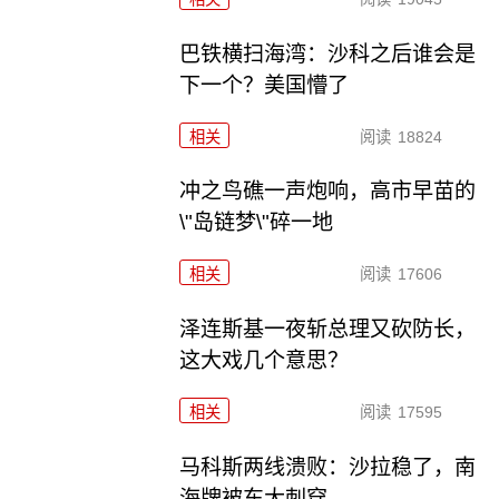
巴铁横扫海湾：沙科之后谁会是
下一个？美国懵了
相关
阅读
18824
冲之鸟礁一声炮响，高市早苗的
\"岛链梦\"碎一地
相关
阅读
17606
泽连斯基一夜斩总理又砍防长，
这大戏几个意思？
相关
阅读
17595
马科斯两线溃败：沙拉稳了，南
海牌被东大刺穿