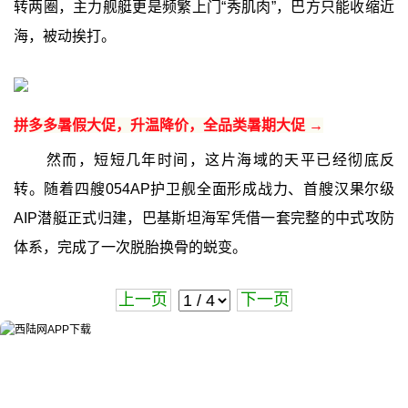
转两圈，主力舰艇更是频繁上门“秀肌肉”，巴方只能收缩近
海，被动挨打。
拼多多暑假大促，升温降价，全品类暑期大促 →
然而，短短几年时间，这片海域的天平已经彻底反
转。随着四艘054AP护卫舰全面形成战力、首艘汉果尔级
AIP潜艇正式归建，巴基斯坦海军凭借一套完整的中式攻防
体系，完成了一次脱胎换骨的蜕变。
上一页
下一页