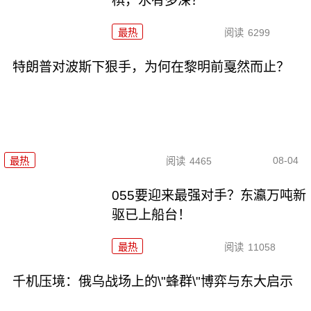
棋，水有多深？
最热
阅读
6299
特朗普对波斯下狠手，为何在黎明前戛然而止？
08-04
最热
阅读
4465
055要迎来最强对手？东瀛万吨新
驱已上船台！
最热
阅读
11058
千机压境：俄乌战场上的\"蜂群\"博弈与东大启示