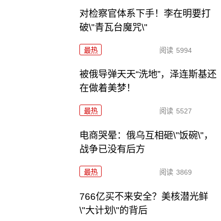
对检察官体系下手！李在明要打
破\"青瓦台魔咒\"
最热
阅读
5994
被俄导弹天天“洗地”，泽连斯基还
在做着美梦！
最热
阅读
5527
电商哭晕：俄乌互相砸\"饭碗\"，
战争已没有后方
最热
阅读
3869
766亿买不来安全？美核潜光鲜
\"大计划\"的背后