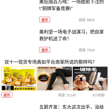
美狂囤百万吨：一场提前下注的
\"铜牌军备竞赛\"
最热
阅读
8829
美利坚一场电子战演习，把自家
救护机送了命！
最热
阅读
7564
双十一现货专场真如平台商家所说的那样吗？
最热
阅读
31145
4小时前
五箭齐发：东大这次出手，没给