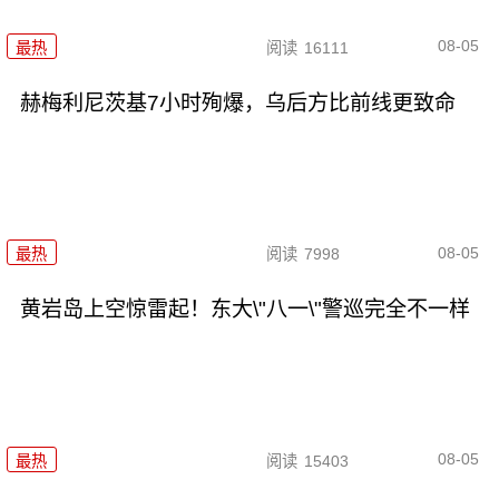
08-05
最热
阅读
16111
赫梅利尼茨基7小时殉爆，乌后方比前线更致命
08-05
最热
阅读
7998
黄岩岛上空惊雷起！东大\"八一\"警巡完全不一样
08-05
最热
阅读
15403