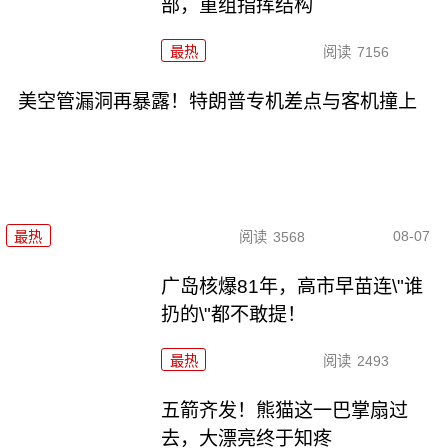
部，重组指挥结构
最热
阅读
7156
美空管漏洞再暴露！特朗普专机差点与客机撞上
08-07
最热
阅读
3568
广岛核爆81年，高市早苗连\"谁
扔的\"都不敢提！
最热
阅读
2493
五箭齐发！熊猫这一巴掌扇过
去，大漂亮终于知疼