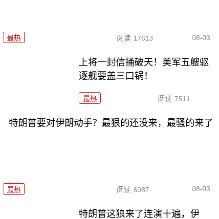
08-03
最热
阅读
17613
上将一封信捅破天！美军五艘驱
逐舰要盖三口锅！
最热
阅读
7511
特朗普要对伊朗动手？最狠的还没来，最骚的来了
08-03
最热
阅读
6087
特朗普这狼来了连演十遍，伊