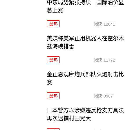
中东局势紧张持续 国际油价显
著上涨
最热
阅读
12041
美媒称美军正用机器人在霍尔木
兹海峡排雷
最热
阅读
11772
金正恩观摩炮兵部队火炮射击比
赛
最热
阅读
9967
日本警方以涉嫌违反枪支刀具法
再次逮捕村田晃大