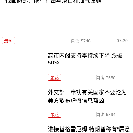
俄国防部：俄军打击乌港口和油气设施
07-20
最热
阅读
5746
高市内阁支持率持续下降 跌破
50%
最热
阅读
7550
外交部：奉劝有关国家不要沦为
美方散布虚假信息帮凶
最热
阅读
5894
谁接替格雷厄姆 特朗普称有“属意