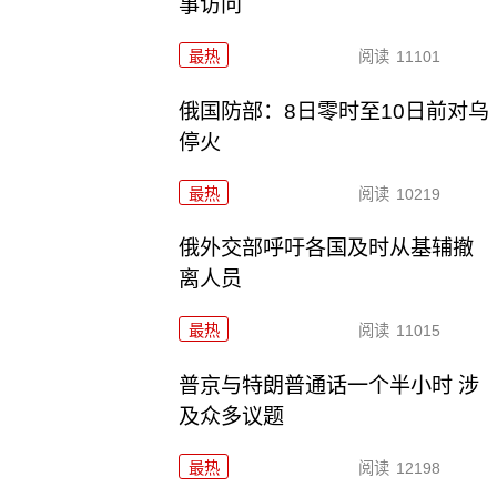
事访问
最热
阅读
11101
俄国防部：8日零时至10日前对乌
停火
最热
阅读
10219
俄外交部呼吁各国及时从基辅撤
离人员
最热
阅读
11015
普京与特朗普通话一个半小时 涉
及众多议题
最热
阅读
12198