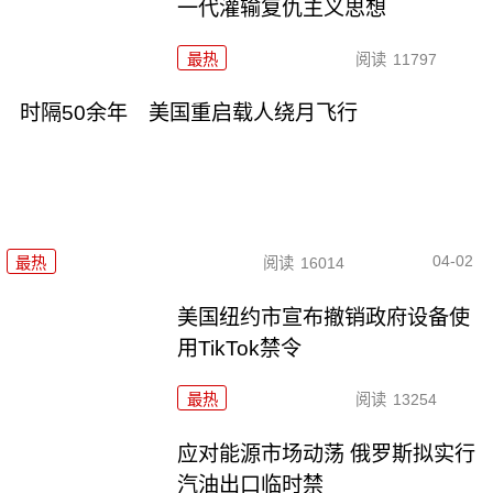
一代灌输复仇主义思想
最热
阅读
11797
时隔50余年 美国重启载人绕月飞行
04-02
最热
阅读
16014
美国纽约市宣布撤销政府设备使
用TikTok禁令
最热
阅读
13254
应对能源市场动荡 俄罗斯拟实行
汽油出口临时禁