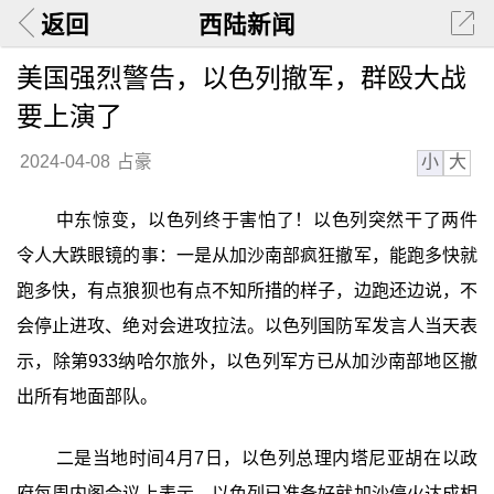
返回
西陆新闻
美国强烈警告，以色列撤军，群殴大战
要上演了
小
大
2024-04-08
占豪
中东惊变，以色列终于害怕了！以色列突然干了两件
令人大跌眼镜的事：一是从加沙南部疯狂撤军，能跑多快就
跑多快，有点狼狈也有点不知所措的样子，边跑还边说，不
会停止进攻、绝对会进攻拉法。以色列国防军发言人当天表
示，除第933纳哈尔旅外，以色列军方已从加沙南部地区撤
出所有地面部队。
二是当地时间4月7日，以色列总理内塔尼亚胡在以政
府每周内阁会议上表示，以色列已准备好就加沙停火达成相