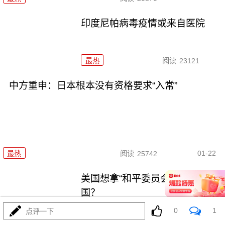
印度尼帕病毒疫情或来自医院
最热
阅读
23121
中方重申：日本根本没有资格要求“入常”
01-22
最热
阅读
25742
美国想拿“和平委员会”叫板联合
国？
0
1
点评一下
最热
阅读
32329