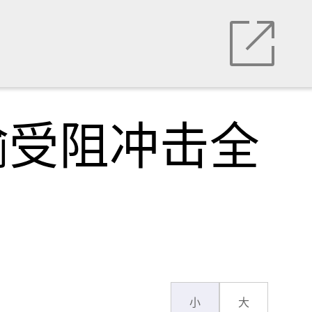
输受阻冲击全
小
大