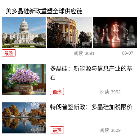
美多晶硅新政重塑全球供应链
08-07
最热
阅读
3091
多晶硅：新能源与信息产业的基
石
最热
阅读
3952
特朗普签新政：多晶硅加税限价
最热
阅读
3609