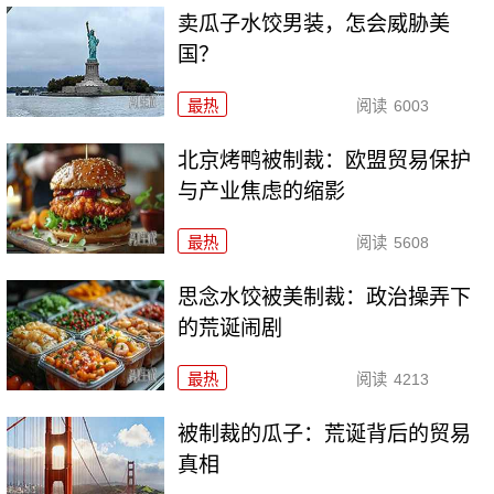
卖瓜子水饺男装，怎会威胁美
国？
最热
阅读
6003
北京烤鸭被制裁：欧盟贸易保护
与产业焦虑的缩影
最热
阅读
5608
思念水饺被美制裁：政治操弄下
的荒诞闹剧
最热
阅读
4213
被制裁的瓜子：荒诞背后的贸易
真相