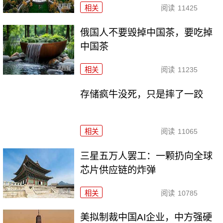
相关
阅读
11425
俄国人不要毁掉中国茶，要吃掉
中国茶
相关
阅读
11235
存储疯牛没死，只是摔了一跤
相关
阅读
11065
三星五万人罢工：一颗扔向全球
芯片供应链的炸弹
相关
阅读
10785
美拟制裁中国AI企业，中方强硬