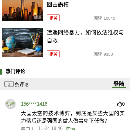
回击霸权
相关
阅读
10640
遭遇网络暴力，如何依法维权与
自救
相关
阅读
9358
热门评论
登陆
1
条评论
156****1416
0
大国太空的技术博弈，到底是某些大国的实
力落后还是强国的做人做事卑下低微？
11-24 18:46
厦门市
回复