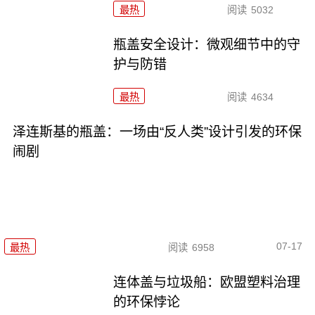
最热
阅读
5032
瓶盖安全设计：微观细节中的守
护与防错
最热
阅读
4634
泽连斯基的瓶盖：一场由“反人类”设计引发的环保
闹剧
07-17
最热
阅读
6958
连体盖与垃圾船：欧盟塑料治理
的环保悖论