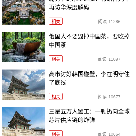
再访华深度解码
相关
阅读
11286
俄国人不要毁掉中国茶，要吃掉
中国茶
相关
阅读
11097
高市讨好韩国碰壁，李在明守住
了底线
相关
阅读
10677
三星五万人罢工：一颗扔向全球
芯片供应链的炸弹
相关
阅读
10654