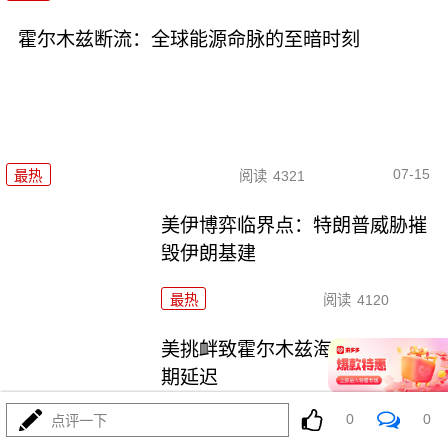
霍尔木兹断流：全球能源命脉的至暗时刻
07-15
最热
阅读
4321
美伊博弈临界点：特朗普威胁摧
毁伊朗基建
最热
阅读
4120
美挑衅致霍尔木兹海峡重开无限
期延迟
0
0
点评一下
最热
阅读
3948