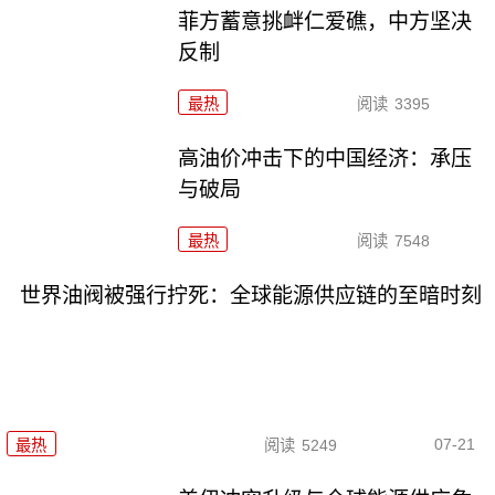
菲方蓄意挑衅仁爱礁，中方坚决
反制
最热
阅读
3395
高油价冲击下的中国经济：承压
与破局
最热
阅读
7548
世界油阀被强行拧死：全球能源供应链的至暗时刻
07-21
最热
阅读
5249