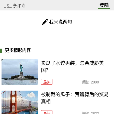
登陆
0
条评论
我来说两句
更多精彩内容
卖瓜子水饺男装，怎会威胁美
国？
最热
阅读
2890
被制裁的瓜子：荒诞背后的贸易
真相
最热
阅读
2822