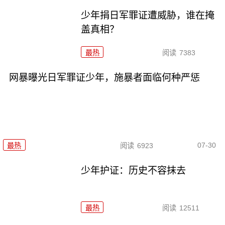
少年捐日军罪证遭威胁，谁在掩
盖真相？
最热
阅读
7383
网暴曝光日军罪证少年，施暴者面临何种严惩
07-30
最热
阅读
6923
少年护证：历史不容抹去
最热
阅读
12511