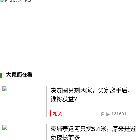
大家都在看
决赛圈只剩两家，买定离手后，
谁将获益？
相关
阅读
131601
柬埔寨运河只挖5.4米，原来是避
免夜长梦多