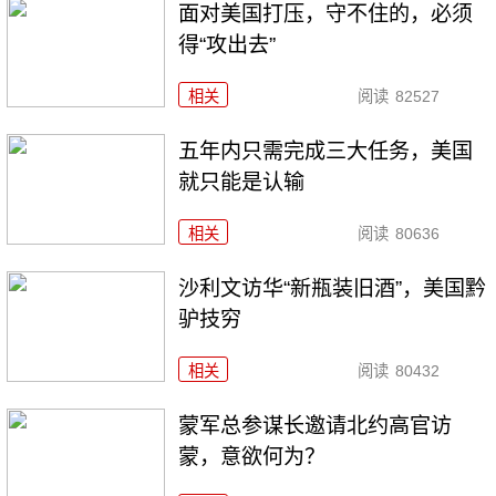
面对美国打压，守不住的，必须
得“攻出去”
相关
阅读
82527
五年内只需完成三大任务，美国
就只能是认输
相关
阅读
80636
沙利文访华“新瓶装旧酒”，美国黔
驴技穷
相关
阅读
80432
​蒙军总参谋长邀请北约高官访
蒙，意欲何为？