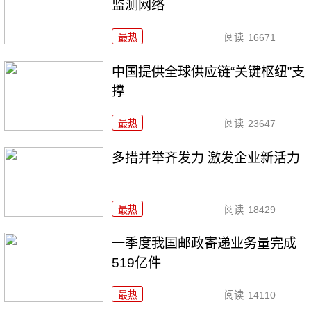
监测网络
最热
阅读
16671
中国提供全球供应链“关键枢纽”支
撑
最热
阅读
23647
多措并举齐发力 激发企业新活力
最热
阅读
18429
一季度我国邮政寄递业务量完成
519亿件
最热
阅读
14110