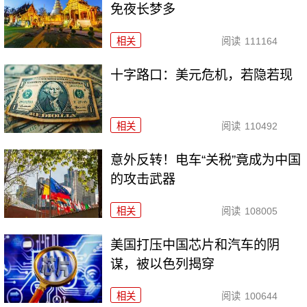
免夜长梦多
相关
阅读
111164
十字路口：美元危机，若隐若现
相关
阅读
110492
意外反转！电车“关税”竟成为中国
的攻击武器
相关
阅读
108005
美国打压中国芯片和汽车的阴
谋，被以色列揭穿
相关
阅读
100644