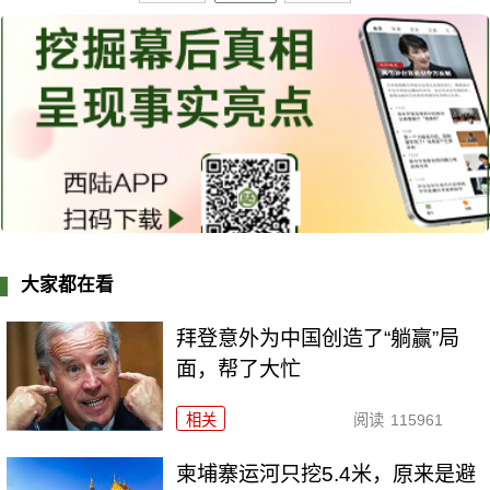
大家都在看
拜登意外为中国创造了“躺赢”局
面，帮了大忙
相关
阅读
115961
柬埔寨运河只挖5.4米，原来是避