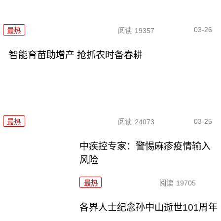
03-26
最热
阅读
19357
智能育苗助增产 抢抓农时备春耕
03-25
最热
阅读
24073
中疾控专家：警惕麻疹疫情输入
风险
最热
阅读
19705
各界人士纪念孙中山逝世101周年