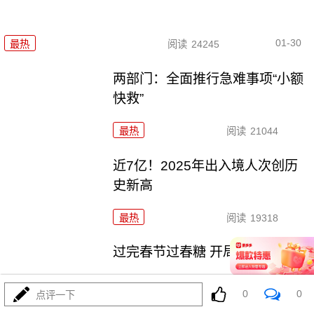
01-30
最热
阅读
24245
两部门：全面推行急难事项“小额
快救”
最热
阅读
21044
近7亿！2025年出入境人次创历
史新高
最热
阅读
19318
过完春节过春糖 开局最红是成都
0
0
点评一下
最热
阅读
23830