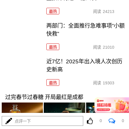
最热
阅读
24213
两部门：全面推行急难事项“小额
快救”
最热
阅读
21010
近7亿！2025年出入境人次创历
史新高
最热
阅读
19303
过完春节过春糖 开局最红是成都
0
0
点评一下