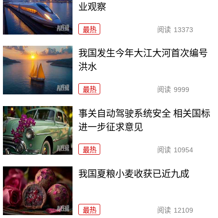
业观察
最热
阅读
13373
我国发生今年大江大河首次编号
洪水
最热
阅读
9999
事关自动驾驶系统安全 相关国标
进一步征求意见
最热
阅读
10954
我国夏粮小麦收获已近九成
最热
阅读
12109