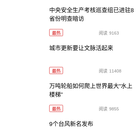
中央安全生产考核巡查组已进驻8
省份明查暗访
最热
阅读
9163
城市更新要让文脉活起来
最热
阅读
11408
万吨轮船如何爬上世界最大“水上
楼梯”
最热
阅读
9855
9个台风新名发布