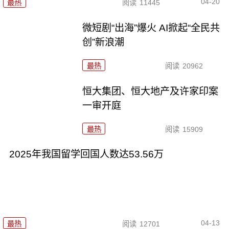
04-20
最热
阅读
11445
微短剧“出海”爆火 AI掀起“全民共
创”新浪潮
最热
阅读
20962
恒大集团、恒大地产及许家印案
一审开庭
最热
阅读
15909
2025年我国留学回国人数达53.56万
04-13
最热
阅读
12701