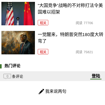
“大国竞争”战略的不对称打法令美
国难以招架
相关
阅读
77706
一觉醒来，特朗普突然180度大转
弯了
相关
阅读
75821
热门评论
登陆
0
条评论
我来说两句