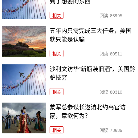
到了想要的东西
相关
阅读
86995
五年内只需完成三大任务，美国
就只能是认输
相关
阅读
80511
沙利文访华“新瓶装旧酒”，美国黔
驴技穷
相关
阅读
80310
​蒙军总参谋长邀请北约高官访
蒙，意欲何为？
相关
阅读
78635