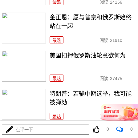
最热
阅读
24156
金正恩：愿与普京和俄罗斯始终
站在一起
最热
阅读
21910
美国扣押俄罗斯油轮意欲何为
最热
阅读
37475
特朗普：若输中期选举，我可能
被弹劾
最热
阅读
19382
0
0
点评一下
寒潮来袭 欧洲多地交通受阻