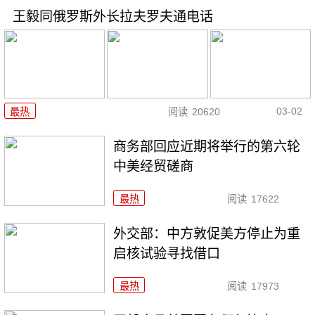
王毅同俄罗斯外长拉夫罗夫通电话
03-02
最热
阅读
20620
商务部回应近期将举行的第六轮
中美经贸磋商
最热
阅读
17622
外交部：中方敦促美方停止为重
启核试验寻找借口
最热
阅读
17973