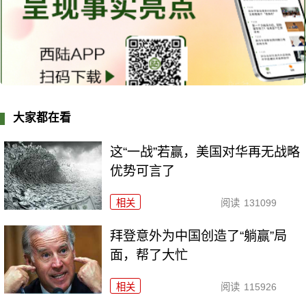
大家都在看
这“一战”若赢，美国对华再无战略
优势可言了
相关
阅读
131099
拜登意外为中国创造了“躺赢”局
面，帮了大忙
相关
阅读
115926