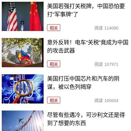
美国若强打关税牌，中国恐怕要
打“军事牌”了
相关
阅读
114090
意外反转！电车“关税”竟成为中国
的攻击武器
相关
阅读
107971
美国打压中国芯片和汽车的阴
谋，被以色列揭穿
相关
阅读
100604
尽管有些遇冷，可沙利文还是得
到了想要的东西