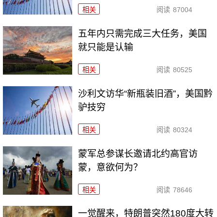
相关
阅读
87004
五年内只需完成三大任务，美国
就只能是认输
相关
阅读
80525
沙利文访华“新瓶装旧酒”，美国黔
驴技穷
相关
阅读
80324
​蒙军总参谋长邀请北约高官访
蒙，意欲何为？
相关
阅读
78646
一觉醒来，特朗普突然180度大转