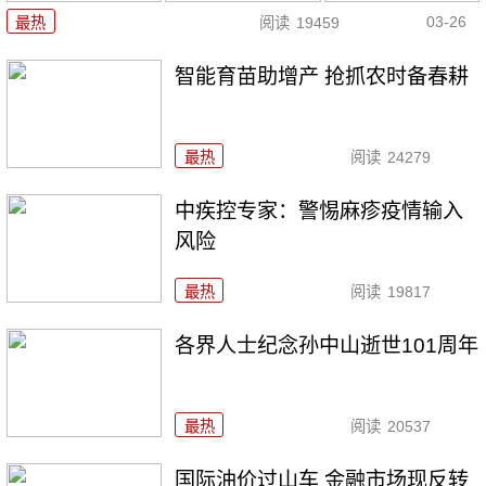
03-26
最热
阅读
19459
智能育苗助增产 抢抓农时备春耕
最热
阅读
24279
中疾控专家：警惕麻疹疫情输入
风险
最热
阅读
19817
各界人士纪念孙中山逝世101周年
最热
阅读
20537
国际油价过山车 金融市场现反转