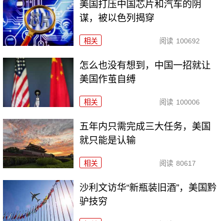
美国打压中国芯片和汽车的阴
谋，被以色列揭穿
相关
阅读
100692
怎么也没有想到，中国一招就让
美国作茧自缚
相关
阅读
100006
五年内只需完成三大任务，美国
就只能是认输
相关
阅读
80617
沙利文访华“新瓶装旧酒”，美国黔
驴技穷