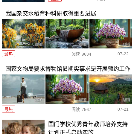
我国杂交水稻育种科研取得重要进展
07-22
最热
阅读
9634
国家文物局要求博物馆暑期实事求是开展预约工作
07-21
最热
阅读
7567
国门学校优秀青年教师培养支持
计划正式启动实施