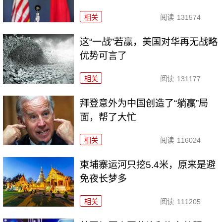
相关
阅读
131574
这“一战”若赢，美国对华再无战略
优势可言了
相关
阅读
131177
拜登意外为中国创造了“躺赢”局
面，帮了大忙
相关
阅读
116024
柬埔寨运河只挖5.4米，原来是避
免夜长梦多
相关
阅读
111205