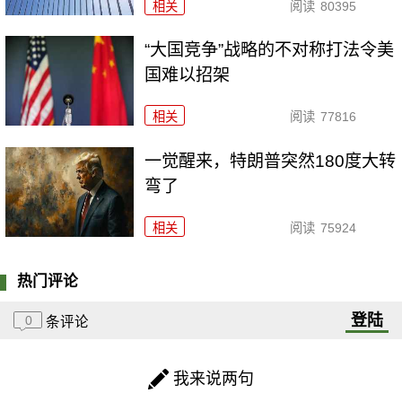
相关
阅读
80395
“大国竞争”战略的不对称打法令美
国难以招架
相关
阅读
77816
一觉醒来，特朗普突然180度大转
弯了
相关
阅读
75924
热门评论
登陆
0
条评论
我来说两句