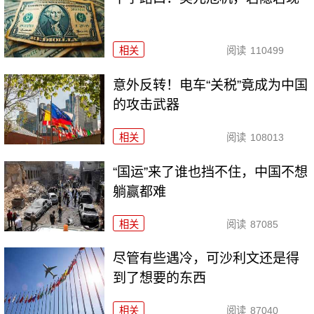
相关
阅读
110499
意外反转！电车“关税”竟成为中国
的攻击武器
相关
阅读
108013
“国运”来了谁也挡不住，中国不想
躺赢都难
相关
阅读
87085
尽管有些遇冷，可沙利文还是得
到了想要的东西
相关
阅读
87040