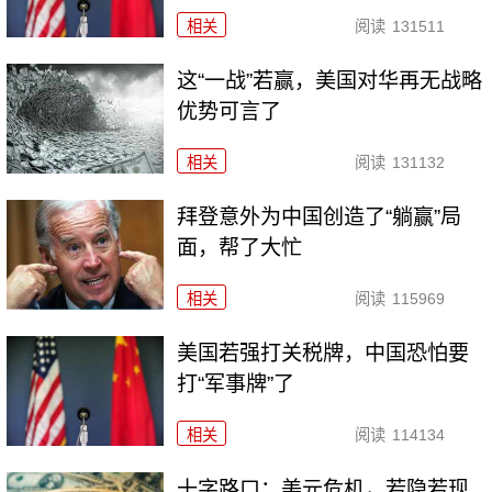
相关
阅读
131511
这“一战”若赢，美国对华再无战略
优势可言了
相关
阅读
131132
拜登意外为中国创造了“躺赢”局
面，帮了大忙
相关
阅读
115969
美国若强打关税牌，中国恐怕要
打“军事牌”了
相关
阅读
114134
十字路口：美元危机，若隐若现