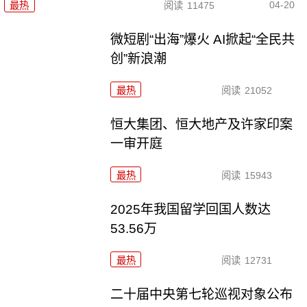
04-20
最热
阅读
11475
微短剧“出海”爆火 AI掀起“全民共
创”新浪潮
最热
阅读
21052
恒大集团、恒大地产及许家印案
一审开庭
最热
阅读
15943
2025年我国留学回国人数达
53.56万
最热
阅读
12731
二十届中央第七轮巡视对象公布