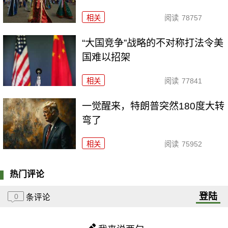
相关
阅读
78757
“大国竞争”战略的不对称打法令美
国难以招架
相关
阅读
77841
一觉醒来，特朗普突然180度大转
弯了
相关
阅读
75952
热门评论
登陆
0
条评论