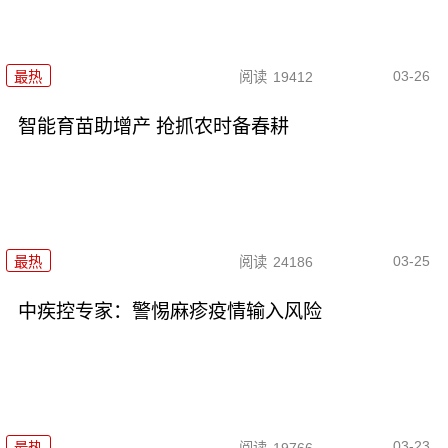
03-26
最热
阅读
19412
智能育苗助增产 抢抓农时备春耕
03-25
最热
阅读
24186
中疾控专家：警惕麻疹疫情输入风险
03-23
最热
阅读
19766