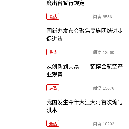
度出台暂行规定
最热
阅读
9536
国新办发布会聚焦民族团结进步
促进法
最热
阅读
12860
从创新到共赢——链博会航空产
业观察
最热
阅读
13676
我国发生今年大江大河首次编号
洪水
最热
阅读
10202