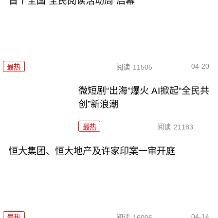
首个全国“全民阅读活动周”启幕
04-20
最热
阅读
11505
微短剧“出海”爆火 AI掀起“全民共
创”新浪潮
最热
阅读
21183
恒大集团、恒大地产及许家印案一审开庭
04-14
最热
阅读
16006