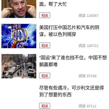
面，帮了大忙
相关
阅读
116047
美国打压中国芯片和汽车的阴
谋，被以色列揭穿
相关
阅读
100721
“国运”来了谁也挡不住，中国不想
躺赢都难
相关
阅读
87156
尽管有些遇冷，可沙利文还是得
到了想要的东西
相关
阅读
87111