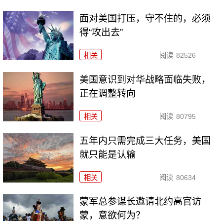
面对美国打压，守不住的，必须
得“攻出去”
相关
阅读
82526
美国意识到对华战略面临失败，
正在调整转向
相关
阅读
80795
五年内只需完成三大任务，美国
就只能是认输
相关
阅读
80634
​蒙军总参谋长邀请北约高官访
蒙，意欲何为？