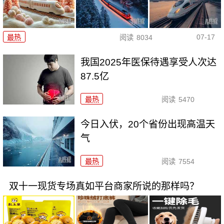
07-17
最热
阅读
8034
我国2025年医保待遇享受人次达
87.5亿
最热
阅读
5470
今日入伏，20个省份出现高温天
气
最热
阅读
7554
双十一现货专场真如平台商家所说的那样吗？