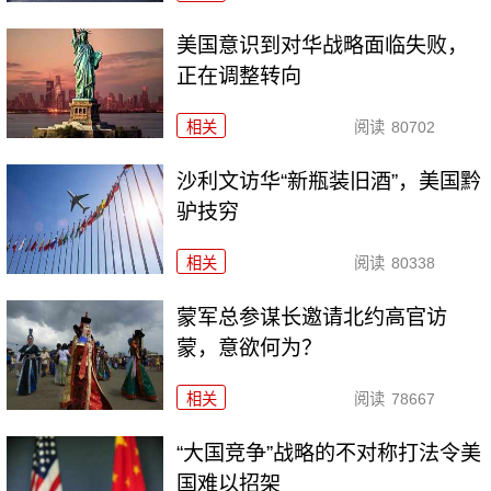
美国意识到对华战略面临失败，
正在调整转向
相关
阅读
80702
沙利文访华“新瓶装旧酒”，美国黔
驴技穷
相关
阅读
80338
​蒙军总参谋长邀请北约高官访
蒙，意欲何为？
相关
阅读
78667
“大国竞争”战略的不对称打法令美
国难以招架