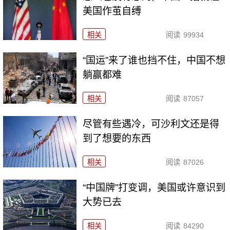
美国作茧自缚
相关
阅读
99934
“国运”来了谁也挡不住，中国不想
躺赢都难
相关
阅读
87057
尽管有些遇冷，可沙利文还是得
到了想要的东西
相关
阅读
87026
“中国牌”打变调，美国或许意识到
大势已去
相关
阅读
84290