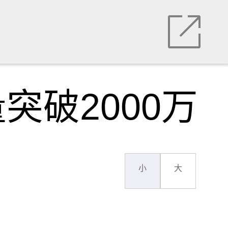
破2000万
小
大