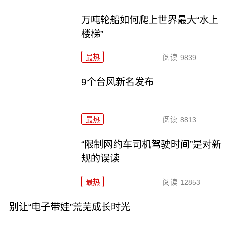
万吨轮船如何爬上世界最大“水上
楼梯”
最热
阅读
9839
9个台风新名发布
最热
阅读
8813
“限制网约车司机驾驶时间”是对新
规的误读
最热
阅读
12853
别让“电子带娃”荒芜成长时光