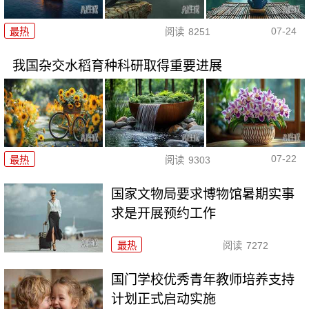
07-24
最热
阅读
8251
我国杂交水稻育种科研取得重要进展
07-22
最热
阅读
9303
国家文物局要求博物馆暑期实事
求是开展预约工作
最热
阅读
7272
国门学校优秀青年教师培养支持
计划正式启动实施