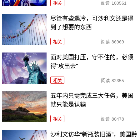
相关
阅读
100561
尽管有些遇冷，可沙利文还是得
到了想要的东西
相关
阅读
86969
面对美国打压，守不住的，必须
得“攻出去”
相关
阅读
82355
五年内只需完成三大任务，美国
就只能是认输
相关
阅读
80478
沙利文访华“新瓶装旧酒”，美国黔