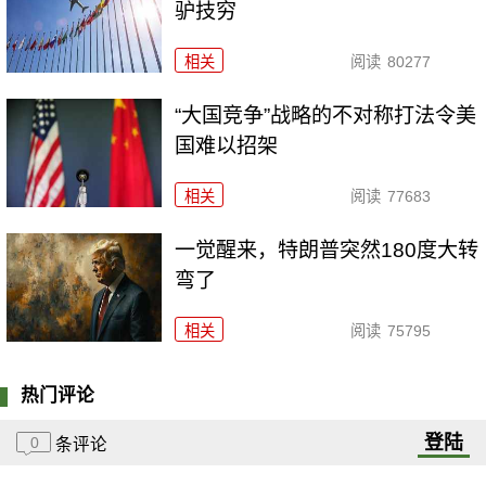
驴技穷
相关
阅读
80277
“大国竞争”战略的不对称打法令美
国难以招架
相关
阅读
77683
一觉醒来，特朗普突然180度大转
弯了
相关
阅读
75795
热门评论
登陆
0
条评论