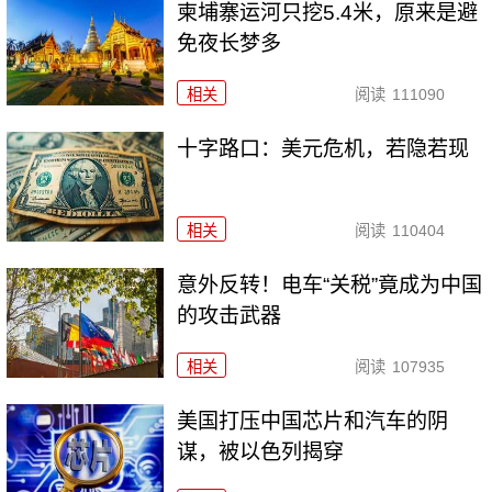
柬埔寨运河只挖5.4米，原来是避
免夜长梦多
相关
阅读
111090
十字路口：美元危机，若隐若现
相关
阅读
110404
意外反转！电车“关税”竟成为中国
的攻击武器
相关
阅读
107935
美国打压中国芯片和汽车的阴
谋，被以色列揭穿