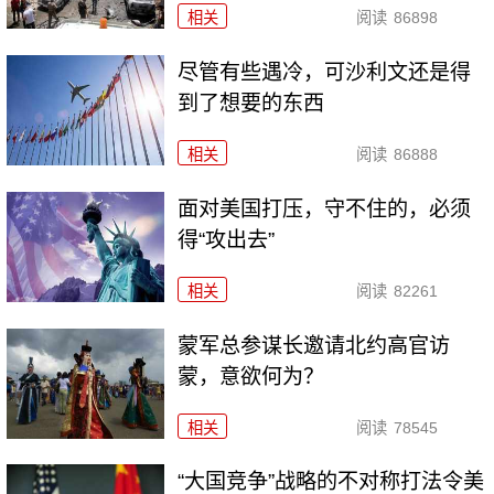
相关
阅读
86898
尽管有些遇冷，可沙利文还是得
到了想要的东西
相关
阅读
86888
面对美国打压，守不住的，必须
得“攻出去”
相关
阅读
82261
​蒙军总参谋长邀请北约高官访
蒙，意欲何为？
相关
阅读
78545
“大国竞争”战略的不对称打法令美