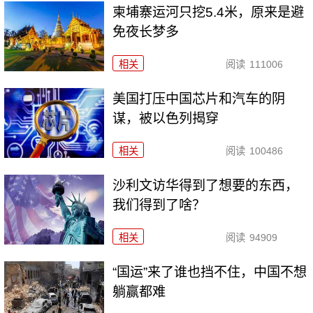
柬埔寨运河只挖5.4米，原来是避
免夜长梦多
相关
阅读
111006
美国打压中国芯片和汽车的阴
谋，被以色列揭穿
相关
阅读
100486
沙利文访华得到了想要的东西，
我们得到了啥？
相关
阅读
94909
“国运”来了谁也挡不住，中国不想
躺赢都难