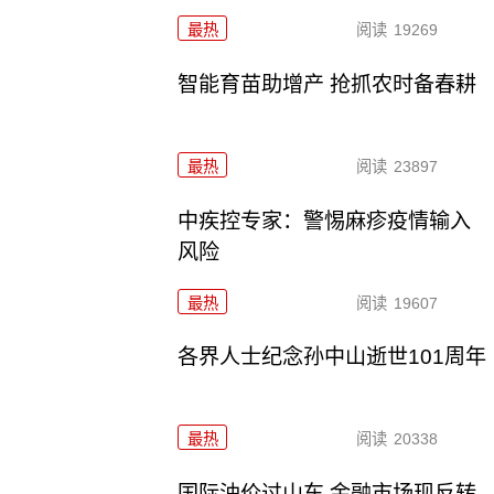
最热
阅读
19269
智能育苗助增产 抢抓农时备春耕
最热
阅读
23897
中疾控专家：警惕麻疹疫情输入
风险
最热
阅读
19607
各界人士纪念孙中山逝世101周年
最热
阅读
20338
国际油价过山车 金融市场现反转