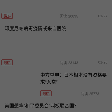
01-27
最热
阅读
20895
印度尼帕病毒疫情或来自医院
01-26
最热
阅读
23143
中方重申：日本根本没有资格要
求“入常”
最热
阅读
25773
美国想拿“和平委员会”叫板联合国？