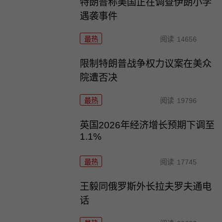
特朗普称美国正在调查伊朗小学
遇袭事件
最热
阅读
14656
限制特朗普战争权力议案在美众
院遭否决
最热
阅读
19796
英国2026年经济增长预期下调至
1.1%
最热
阅读
17745
王毅同俄罗斯外长拉夫罗夫通电
话