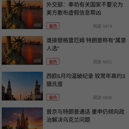
外交部：奉劝有关国家不要沦为
美方散布虚假信息帮凶
最热
阅读
5979
谁接替格雷厄姆 特朗普称有“属意
人选”
最热
阅读
6651
西欧6月均温破纪录 较常年高约3
摄氏度
最热
阅读
6836
普京与特朗普通话 重申仍倾向政
治解决乌克兰问题