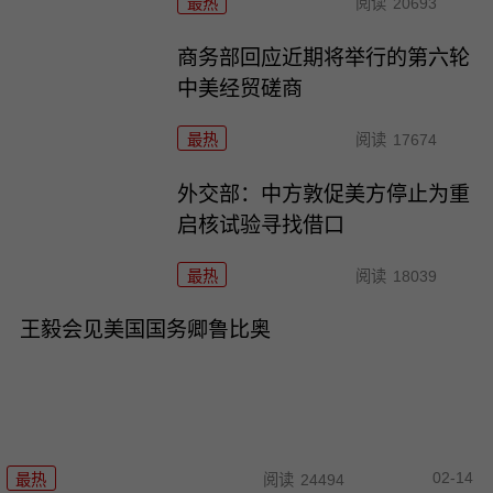
最热
阅读
20693
商务部回应近期将举行的第六轮
中美经贸磋商
最热
阅读
17674
外交部：中方敦促美方停止为重
启核试验寻找借口
最热
阅读
18039
王毅会见美国国务卿鲁比奥
02-14
最热
阅读
24494