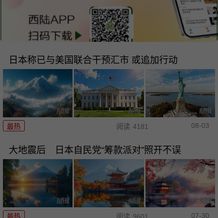
日本称已与美国联合干预汇市 或追加行动
08-03
最热
阅读
4181
大地震后 日本自民党“筹款派对”照开不误
07-30
最热
阅读
9601