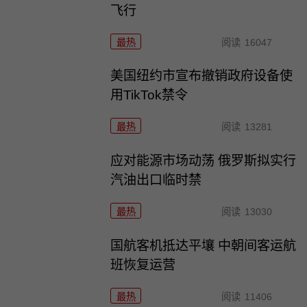
飞行
最热
阅读
16047
美国纽约市宣布撤销政府设备使
用TikTok禁令
最热
阅读
13281
应对能源市场动荡 俄罗斯拟实行
汽油出口临时禁
最热
阅读
13030
国航客机抵达平壤 中朝间客运航
班恢复运营
最热
阅读
11406