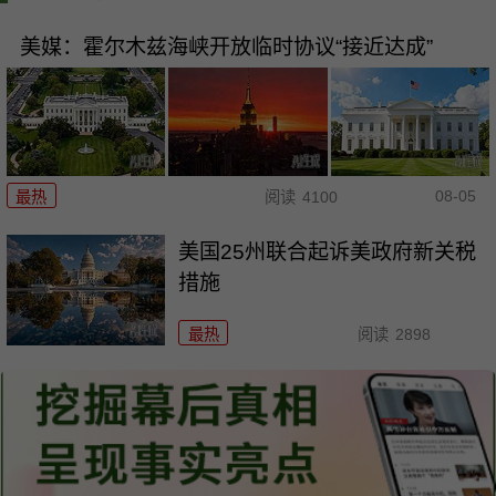
美媒：霍尔木兹海峡开放临时协议“接近达成”
08-05
最热
阅读
4100
美国25州联合起诉美政府新关税
措施
最热
阅读
2898