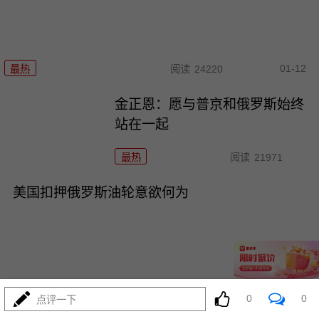
01-12
最热
阅读
24220
金正恩：愿与普京和俄罗斯始终
站在一起
最热
阅读
21971
美国扣押俄罗斯油轮意欲何为
01-08
最热
阅读
37640
0
0
点评一下