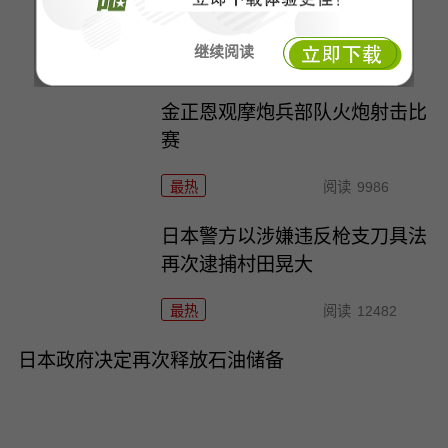
兹海峡排雷
继续阅读
最热
阅读
11801
金正恩观摩炮兵部队火炮射击比
赛
最热
阅读
9986
日本警方以涉嫌违反枪支刀具法
再次逮捕村田晃大
最热
阅读
12482
日本政府决定再次释放石油储备