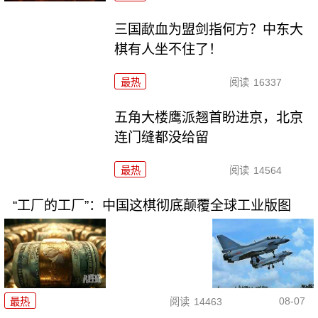
三国歃血为盟剑指何方？中东大
棋有人坐不住了！
最热
阅读
16337
五角大楼鹰派翘首盼进京，北京
连门缝都没给留
最热
阅读
14564
“工厂的工厂”：中国这棋彻底颠覆全球工业版图
08-07
最热
阅读
14463