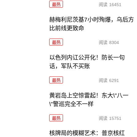
最热
阅读
16451
赫梅利尼茨基7小时殉爆，乌后方
比前线更致命
最热
阅读
8304
以色列内讧公开化！防长一句
话，军队不买账
最热
阅读
6291
黄岩岛上空惊雷起！东大\"八一
\"警巡完全不一样
最热
阅读
15751
核牌局的模糊艺术：普京核红