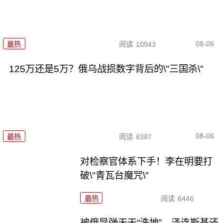
08-06
最热
阅读
10943
125万还是5万？俄乌战损数字背后的\"三国杀\"
08-06
最热
阅读
8387
对检察官体系下手！李在明要打
破\"青瓦台魔咒\"
最热
阅读
6446
被俄导弹天天“洗地”，泽连斯基还