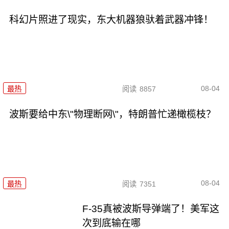
科幻片照进了现实，东大机器狼驮着武器冲锋！
08-04
最热
阅读
8857
波斯要给中东\"物理断网\"，特朗普忙递橄榄枝？
08-04
最热
阅读
7351
F-35真被波斯导弹端了！美军这
次到底输在哪