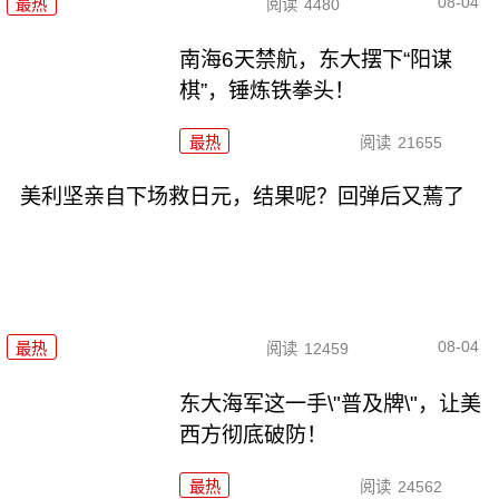
08-04
最热
阅读
4480
南海6天禁航，东大摆下“阳谋
棋”，锤炼铁拳头！
最热
阅读
21655
美利坚亲自下场救日元，结果呢？回弹后又蔫了
08-04
最热
阅读
12459
东大海军这一手\"普及牌\"，让美
西方彻底破防！
最热
阅读
24562