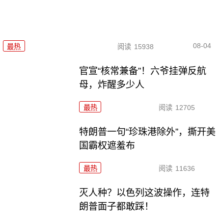
08-04
最热
阅读
15938
官宣“核常兼备”！六爷挂弹反航
母，炸醒多少人
最热
阅读
12705
特朗普一句“珍珠港除外”，撕开美
国霸权遮羞布
最热
阅读
11636
灭人种？以色列这波操作，连特
朗普面子都敢踩！