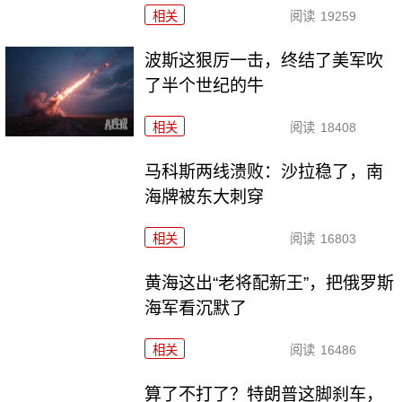
相关
阅读
19259
波斯这狠厉一击，终结了美军吹
了半个世纪的牛
相关
阅读
18408
马科斯两线溃败：沙拉稳了，南
海牌被东大刺穿
相关
阅读
16803
黄海这出“老将配新王”，把俄罗斯
海军看沉默了
相关
阅读
16486
算了不打了？特朗普这脚刹车，