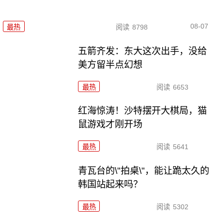
08-07
最热
阅读
8798
五箭齐发：东大这次出手，没给
美方留半点幻想
最热
阅读
6653
红海惊涛！沙特摆开大棋局，猫
鼠游戏才刚开场
最热
阅读
5641
青瓦台的\"拍桌\"，能让跪太久的
韩国站起来吗？
最热
阅读
5302