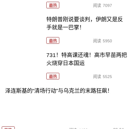
最热
阅读
7097
特朗普刚说要谈判，伊朗又是反
手就是一巴掌！
最热
阅读
5950
731！特高课还魂！高市早苗两把
火烧穿日本国运
最热
阅读
5525
泽连斯基的“清场行动”与乌克兰的末路狂飙！