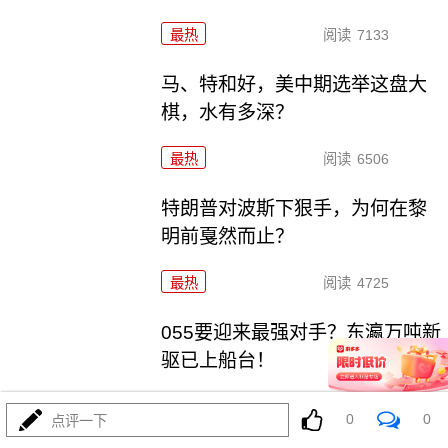
最热
阅读
7133
马、特和好，美中期选举这盘大
棋，水有多深？
最热
阅读
6506
特朗普对波斯下狠手，为何在黎
明前戛然而止？
最热
阅读
4725
055要迎来最强对手？东瀛万吨新
驱已上船台！
最热
阅读
11325
0
0
点评一下