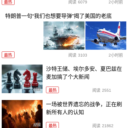
最热
阅读
6079
2小时前
特朗普一句“我们也想要导弹”揭了美国的老底
最热
阅读
3103
2小时前
沙特王储、埃尔多安、夏巴兹在
麦加搞了个大新闻
最热
阅读
2551
一场被世界遗忘的战争，正在刷
新所有人的认知
最热
阅读
21862