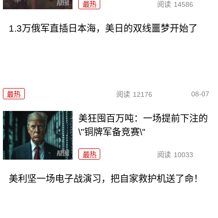
最热
阅读
14586
1.3万俄军直插日本海，美日的双线噩梦开始了
08-07
最热
阅读
12176
美狂囤百万吨：一场提前下注的
\"铜牌军备竞赛\"
最热
阅读
10033
美利坚一场电子战演习，把自家救护机送了命！