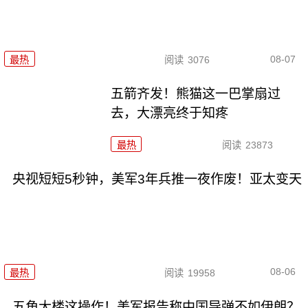
08-07
最热
阅读
3076
五箭齐发！熊猫这一巴掌扇过
去，大漂亮终于知疼
最热
阅读
23873
央视短短5秒钟，美军3年兵推一夜作废！亚太变天
08-06
最热
阅读
19958
五角大楼这操作！美军报告称中国导弹不如伊朗？