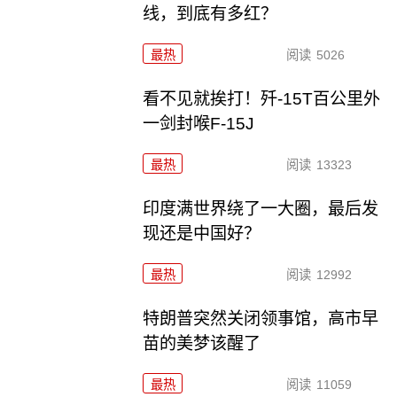
线，到底有多红？
最热
阅读
5026
看不见就挨打！歼-15T百公里外
一剑封喉F-15J
最热
阅读
13323
印度满世界绕了一大圈，最后发
现还是中国好？
最热
阅读
12992
特朗普突然关闭领事馆，高市早
苗的美梦该醒了
最热
阅读
11059