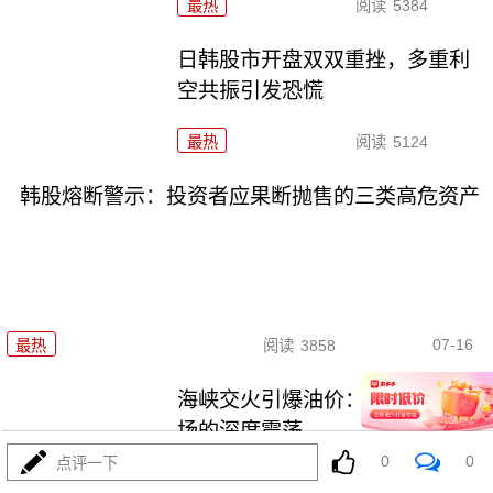
最热
阅读
5384
日韩股市开盘双双重挫，多重利
空共振引发恐慌
最热
阅读
5124
韩股熔断警示：投资者应果断抛售的三类高危资产
07-16
最热
阅读
3858
海峡交火引爆油价：全球能源市
场的深度震荡
0
0
点评一下
最热
阅读
5204