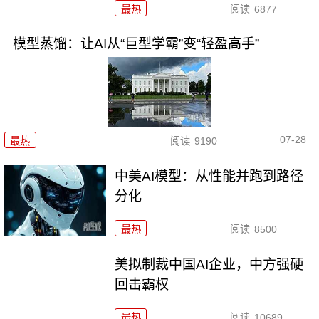
最热
阅读
6877
模型蒸馏：让AI从“巨型学霸”变“轻盈高手”
07-28
最热
阅读
9190
中美AI模型：从性能并跑到路径
分化
最热
阅读
8500
美拟制裁中国AI企业，中方强硬
回击霸权
最热
阅读
10689