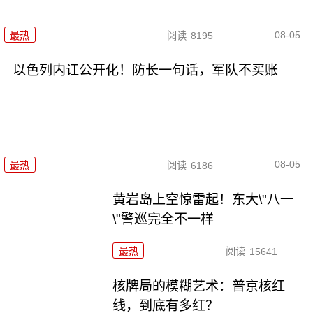
08-05
最热
阅读
8195
以色列内讧公开化！防长一句话，军队不买账
08-05
最热
阅读
6186
黄岩岛上空惊雷起！东大\"八一
\"警巡完全不一样
最热
阅读
15641
核牌局的模糊艺术：普京核红
线，到底有多红？