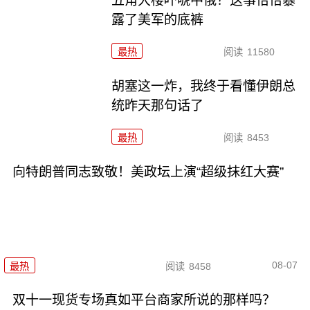
五角大楼吓唬中俄？这事恰恰暴
露了美军的底裤
最热
阅读
11580
胡塞这一炸，我终于看懂伊朗总
统昨天那句话了
最热
阅读
8453
向特朗普同志致敬！美政坛上演“超级抹红大赛”
08-07
最热
阅读
8458
双十一现货专场真如平台商家所说的那样吗？