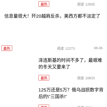
最热
阅读
12835
信息量很大！歼20越肩反杀，美西方都不淡定了
08-06
最热
阅读
12273
泽连斯基的时间不多了，最艰难
的冬天又要来了
最热
阅读
10833
125万还是5万？俄乌战损数字背
后的\"三国杀\"