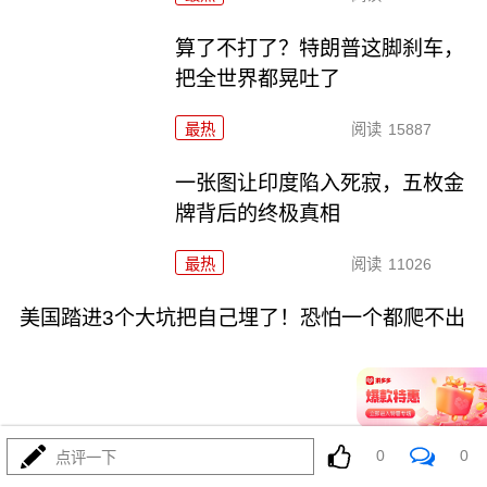
算了不打了？特朗普这脚刹车，
把全世界都晃吐了
最热
阅读
15887
一张图让印度陷入死寂，五枚金
牌背后的终极真相
最热
阅读
11026
美国踏进3个大坑把自己埋了！恐怕一个都爬不出
0
0
点评一下
08-03
最热
阅读
17949