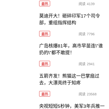
最热
阅读
4139
莫迪开大！砸碎印军17个司令
部，重组指挥结构
最热
阅读
7796
广岛核爆81年，高市早苗连\"谁
扔的\"都不敢提！
最热
阅读
2941
五箭齐发！熊猫这一巴掌扇过
去，大漂亮终于知疼
最热
阅读
23568
央视短短5秒钟，美军3年兵推一