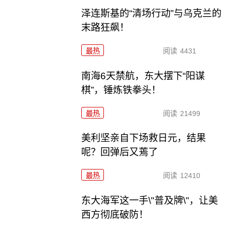
泽连斯基的“清场行动”与乌克兰的
末路狂飙！
最热
阅读
4431
南海6天禁航，东大摆下“阳谋
棋”，锤炼铁拳头！
最热
阅读
21499
美利坚亲自下场救日元，结果
呢？回弹后又蔫了
最热
阅读
12410
东大海军这一手\"普及牌\"，让美
西方彻底破防！