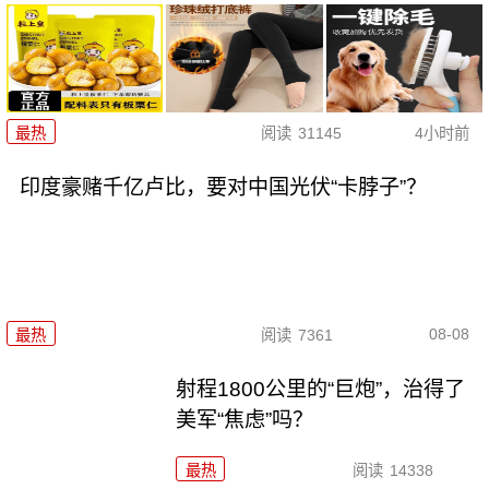
最热
阅读
31145
4小时前
印度豪赌千亿卢比，要对中国光伏“卡脖子”？
08-08
最热
阅读
7361
射程1800公里的“巨炮”，治得了
美军“焦虑”吗？
最热
阅读
14338