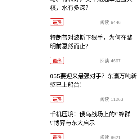
棋，水有多深？
最热
阅读
6446
特朗普对波斯下狠手，为何在黎
明前戛然而止？
最热
阅读
4667
055要迎来最强对手？东瀛万吨新
驱已上船台！
最热
阅读
11263
千机压境：俄乌战场上的\"蜂群
\"博弈与东大启示
最热
阅读
8621