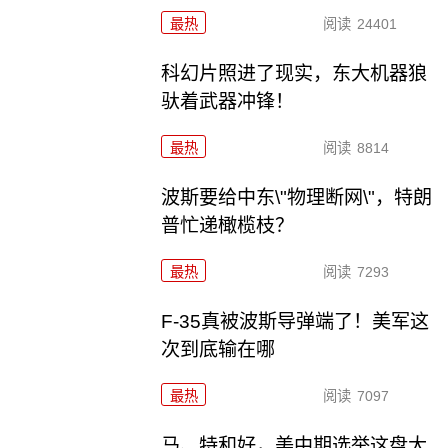
最热
阅读
24401
科幻片照进了现实，东大机器狼
驮着武器冲锋！
最热
阅读
8814
波斯要给中东\"物理断网\"，特朗
普忙递橄榄枝？
最热
阅读
7293
F-35真被波斯导弹端了！美军这
次到底输在哪
最热
阅读
7097
马、特和好，美中期选举这盘大