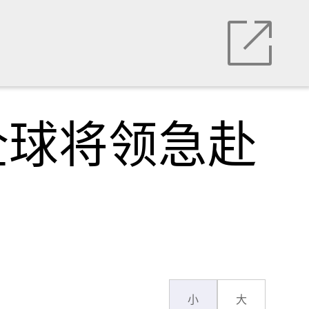
全球将领急赴
小
大