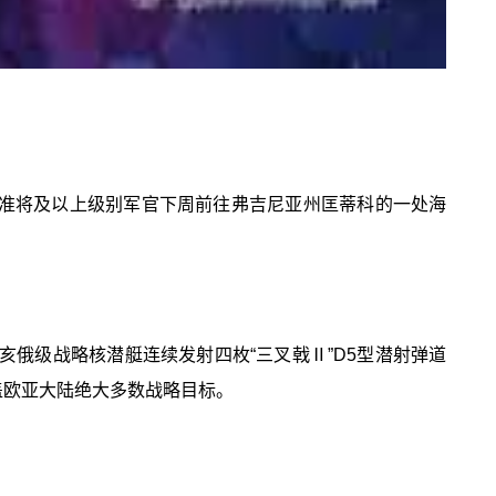
有准将及以上级别军官下周前往弗吉尼亚州匡蒂科的一处海
亥俄级战略核潜艇连续发射四枚“三叉戟Ⅱ”D5型潜射弹道
盖欧亚大陆绝大多数战略目标。