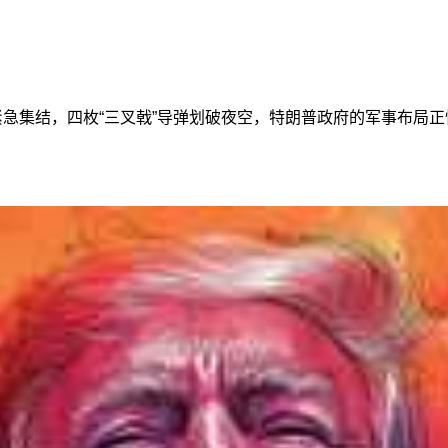
紧急集结，四枚“三叉戟”导弹划破夜空，特朗普政府的军事布局