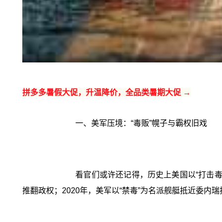
拼多多暑假大促，升温降价，全品类暑期大促 →
一、美军压境：“毒贩”幌子与霸权旧戏
看官们或许还记得，历史上美国以“打击毒
推翻政权；2020年，美军以“禁毒”为名派舰艇抵近委