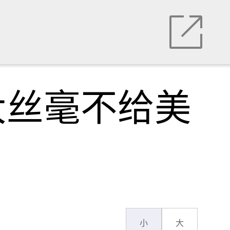
大丝毫不给美
小
大