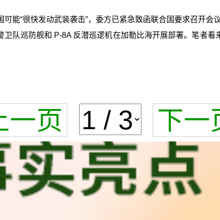
国可能“很快发动武装袭击”，委方已紧急致函联合国要求召开会
卫队巡防舰和 P-8A 反潜巡逻机在加勒比海开展部署。笔者
上一页
下一