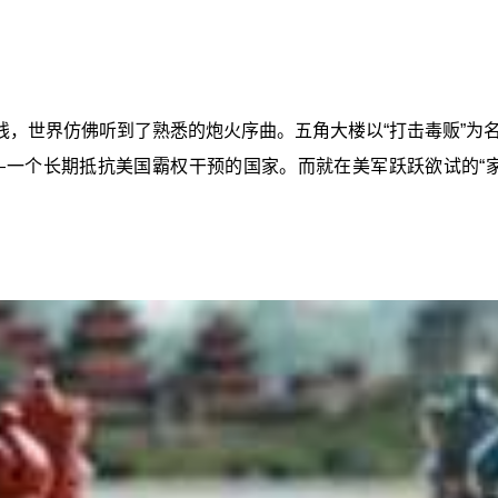
线，世界仿佛听到了熟悉的炮火序曲。五角大楼以“打击毒贩”为
一个长期抵抗美国霸权干预的国家。而就在美军跃跃欲试的“