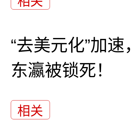
相关
“去美元化”加
东瀛被锁死！
相关