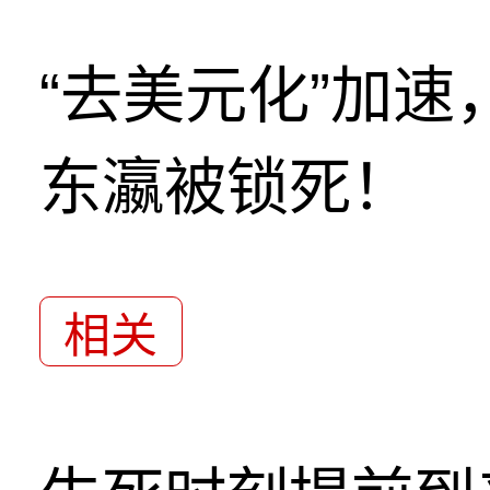
“去美元化”加
东瀛被锁死！
相关