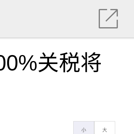
00%关税将
小
大